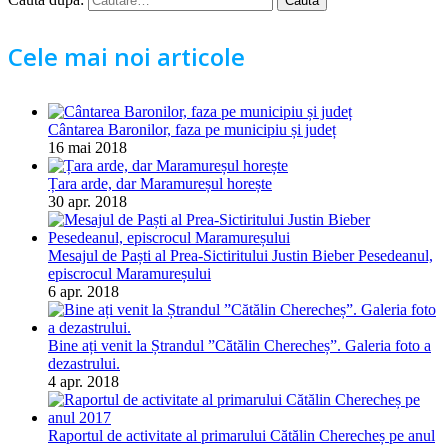
Cele mai noi articole
Cântarea Baronilor, faza pe municipiu și județ
16 mai 2018
Țara arde, dar Maramureșul horește
30 apr. 2018
Mesajul de Paști al Prea-Sictiritului Justin Bieber Pesedeanul,
episcrocul Maramureșului
6 apr. 2018
Bine ați venit la Ștrandul ”Cătălin Cherecheș”. Galeria foto a
dezastrului.
4 apr. 2018
Raportul de activitate al primarului Cătălin Cherecheș pe anul