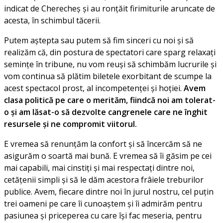
indicat de Cherecheș și au ronțăit firimiturile aruncate de
acesta, în schimbul tăcerii.
Putem aștepta sau putem să fim sinceri cu noi și să
realizăm că, din postura de spectatori care sparg relaxați
semințe în tribune, nu vom reuși să schimbăm lucrurile și
vom continua să plătim biletele exorbitant de scumpe la
acest spectacol prost, al incompetenței și hoției.
Avem
clasa politică pe care o merităm, fiindcă noi am tolerat-
o și am lăsat-o să dezvolte cangrenele care ne înghit
resursele și ne compromit viitorul.
E vremea să renunțăm la confort și să încercăm să ne
asigurăm o soartă mai bună. E vremea să îi găsim pe cei
mai capabili, mai cinstiți și mai respectați dintre noi,
cetățenii simpli și să le dăm acestora frâiele treburilor
publice. Avem, fiecare dintre noi în jurul nostru, cel puțin
trei oameni pe care îi cunoaștem și îi admirăm pentru
pasiunea și priceperea cu care își fac meseria, pentru