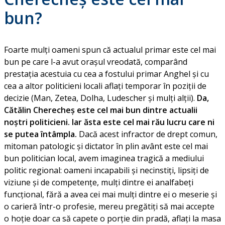
bun?
Foarte mulți oameni spun că actualul primar este cel mai
bun pe care l-a avut orașul vreodată, comparând
prestația acestuia cu cea a fostului primar Anghel și cu
cea a altor politicieni locali aflați temporar în poziții de
decizie (Man, Zetea, Dolha, Ludescher și mulți alții).
Da,
Cătălin Cherecheș este cel mai bun dintre actualii
noștri politicieni. Iar ăsta este cel mai rău lucru care ni
se putea întâmpla.
Dacă acest infractor de drept comun,
mitoman patologic și dictator în plin avânt este cel mai
bun politician local, avem imaginea tragică a mediului
politic regional: oameni incapabili și necinstiți, lipsiți de
viziune și de competențe, mulți dintre ei analfabeți
funcțional, fără a avea cei mai mulți dintre ei o meserie și
o carieră într-o profesie, mereu pregătiți să mai accepte
o hoție doar ca să capete o porție din pradă, aflați la masa