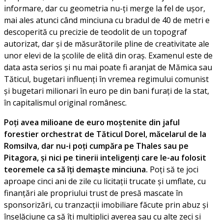
informare, dar cu geometria nu-ți merge la fel de ușor,
mai ales atunci când minciuna cu bradul de 40 de metri e
descoperită cu precizie de teodolit de un topograf
autorizat, dar și de măsurătorile pline de creativitate ale
unor elevi de la școlile de elită din oraș. Examenul este de
data asta serios și nu mai poate fi aranjat de Mămica sau
Tăticul, bugetari influenți în vremea regimului comunist
și bugetari milionari în euro pe din bani furați de la stat,
în capitalismul original românesc.
Poți avea milioane de euro moștenite din jaful
forestier orchestrat de Tăticul Dorel, măcelarul de la
Romsilva, dar nu-i poți cumpăra pe Thales sau pe
Pitagora, și nici pe tinerii inteligenți care le-au folosit
teoremele ca să îți demaște minciuna.
Poți să te joci
aproape cinci ani de zile cu licitații trucate și umflate, cu
finanțări ale propriului trust de presă mascate în
sponsorizări, cu tranzacții imobiliare făcute prin abuz și
înșelăciune ca să îți multiplici averea sau cu alte zeci și