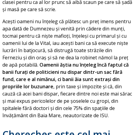
clasei pentru ca al lor prunc să aibă scaun pe care să șadă
și masă pe care să scrie.
Acești oameni nu înțeleg că plătesc un preț imens pentru
apa dată de Dumnezeu și venită prin cădere din munți,
tocmai pentru că niște mafioți, înțeleși cu primarul și cu
oamenii lui de la Vital, iau acești bani ca să execute niște
lucrări în batjocură, să distrugă toate străzile din
Ferneziu și din oraș și să ne dea la robinet nămol la preț
de apă potabilă.
Oamenii ăștia nu înțeleg încă faptul că
banii furați de politicieni nu dispar dintr-un sac fără
fund, care e al nimănui, ci banii ăia sunt extrași din
propriile lor buzunare
, prin taxe și impozite și că, din
cauză că acei bani dispar, fiecare dintre noi este mai sărac
și mai expus pericolelor de pe șoselele cu gropi, din
spitalele fără doctori și din cele 75% din spațiile de
învățământ din Baia Mare, neautorizate de ISU.
Cherecheș este cel mai