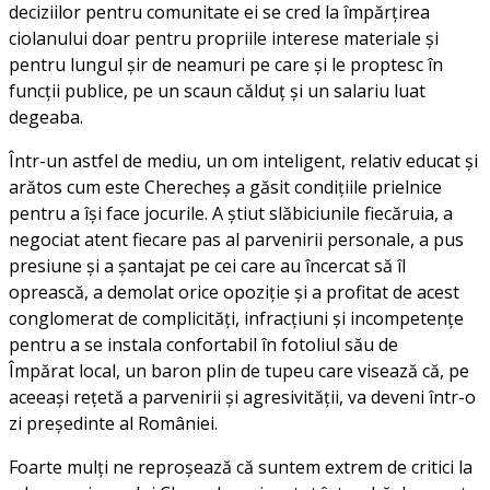
deciziilor pentru comunitate ei se cred la împărțirea
ciolanului doar pentru propriile interese materiale și
pentru lungul șir de neamuri pe care și le proptesc în
funcții publice, pe un scaun călduț și un salariu luat
degeaba.
Într-un astfel de mediu, un om inteligent, relativ educat și
arătos cum este Cherecheș a găsit condițiile prielnice
pentru a își face jocurile. A știut slăbiciunile fiecăruia, a
negociat atent fiecare pas al parvenirii personale, a pus
presiune și a șantajat pe cei care au încercat să îl
oprească, a demolat orice opoziție și a profitat de acest
conglomerat de complicități, infracțiuni și incompetențe
pentru a se instala confortabil în fotoliul său de
Împărat local, un baron plin de tupeu care visează că, pe
aceeași rețetă a parvenirii și agresivității, va deveni într-o
zi președinte al României.
Foarte mulți ne reproșează că suntem extrem de critici la