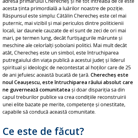
adresa primarului Cherecheș și ne tot întreabă de ce este
acesta ținta primordială a luărilor noastre de poziție.
Răspunsul este simplu: Cătălin Cherecheș este cel mai
puternic, mai vizibil și mai periculos dintre politicienii
locali, iar daunele cauzate de el sunt de zeci de ori mai
mari, pe termen lung, decât furtișagurile mărunte și
meschine ale celorlalți șobolani politici. Mai mult decât
atât, Cherecheș este un simbol, este întruchiparea
putregaiului din viața publică a acestui județ și liderul
spiritual și ideologic de necontestat al hoților care de 25
de ani jefuiesc această bucată de țară.
Cherecheș este
noul Ceaușescu, este întruchiparea răului absolut care
ne guvernează comunitatea
și doar dispariția sa din
capul treburilor publice va crea condițiile reconstruirii
unei elite bazate pe merite, competențe și onestitate,
capabile să conducă această comunitate.
Ce este de făcut?