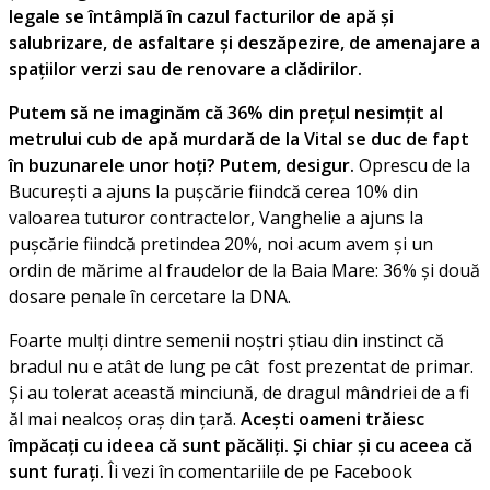
legale se întâmplă în cazul facturilor de apă și
salubrizare, de asfaltare și deszăpezire, de amenajare a
spațiilor verzi sau de renovare a clădirilor.
Putem să ne imaginăm că 36% din prețul nesimțit al
metrului cub de apă murdară de la Vital se duc de fapt
în buzunarele unor hoți? Putem, desigur.
Oprescu de la
București a ajuns la pușcărie fiindcă cerea 10% din
valoarea tuturor contractelor, Vanghelie a ajuns la
pușcărie fiindcă pretindea 20%, noi acum avem și un
ordin de mărime al fraudelor de la Baia Mare: 36% și două
dosare penale în cercetare la DNA.
Foarte mulți dintre semenii noștri știau din instinct că
bradul nu e atât de lung pe cât fost prezentat de primar.
Și au tolerat această minciună, de dragul mândriei de a fi
ăl mai nealcoș oraș din țară.
Acești oameni trăiesc
împăcați cu ideea că sunt păcăliți. Și chiar și cu aceea că
sunt furați.
Îi vezi în comentariile de pe Facebook