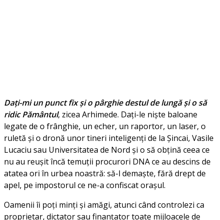
Dați-mi un punct fix și o pârghie destul de lungă și o să
ridic Pământul
, zicea Arhimede. Dați-le niște baloane
legate de o frânghie, un echer, un raportor, un laser, o
ruletă și o dronă unor tineri inteligenți de la Șincai, Vasile
Lucaciu sau Universitatea de Nord și o să obțină ceea ce
nu au reușit încă temuții procurori DNA ce au descins de
atatea ori în urbea noastră: să-l demaște, fără drept de
apel, pe impostorul ce ne-a confiscat orașul.
Oamenii îi poți minți și amăgi, atunci când controlezi ca
proprietar, dictator sau finanțator toate mijloacele de