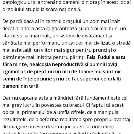
patologicului și antrenând oamenii din oraș în acest joc al
orgoliului stupid la scară națională.
De parcă dacă ai în centrul orașului un pom mai înalt
decât al altora asta îți garantează și un trai mai bun, un
statut social mai înalt, un sistem de învățământ și
sănătate mai performant, un cartier mai civilizat, o stradă
mai asfaltată, un viitor mai sigur pentru prunci și o
bătrânețe mai liniștită pentru părinți.
Fals. Fudulia asta
fără minte, nealcoșia neproductivă și pumnii loviți
zgomotos de piept nu țin nici de foame, nu sunt nici
semn de înțelepciune și nu te fac superior celorlalți
oameni din țară.
Dar nu capcana asta a mândriei fără fundament este cel
mai grav lucru în povestea cu bradul. Ci faptul că acest
obicei al primarului de a umfla cifrele, de a manipula
rezultatele, de a deforma realitatea spre propriul avantaj
de imagine nu este doar un joc pueril al unei minți
instabile care își face mendrele având la îndemână un