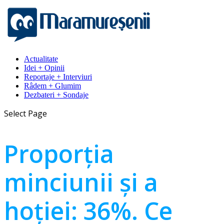
Actualitate
Idei + Opinii
Reportaje + Interviuri
Râdem + Glumim
Dezbateri + Sondaje
Select Page
Proporția
minciunii și a
hoției: 36%. Ce