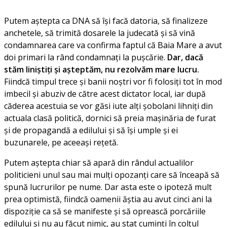
Putem aștepta ca DNA să își facă datoria, să finalizeze
anchetele, să trimită dosarele la judecată și să vină
condamnarea care va confirma faptul că Baia Mare a avut
doi primari la rând condamnați la pușcărie.
Dar, dacă
stăm liniștiți și așteptăm, nu rezolvăm mare lucru.
Fiindcă timpul trece și banii noștri vor fi folosiți tot în mod
imbecil și abuziv de către acest dictator local, iar după
căderea acestuia se vor găsi iute alți șobolani lihniți din
actuala clasă politică, dornici să preia mașinăria de furat
și de propagandă a edilului și să își umple și ei
buzunarele, pe aceeași rețetă.
Putem aștepta chiar să apară din rândul actualilor
politicieni unul sau mai mulți opozanți care să înceapă să
spună lucrurilor pe nume. Dar asta este o ipoteză mult
prea optimistă, fiindcă oamenii ăștia au avut cinci ani la
dispoziție ca să se manifeste și să oprească porcăriile
edilului și nu au făcut nimic, au stat cuminți în colțul