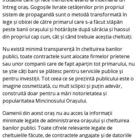
întreg oraș. Gogoșile livrate cetățenilor prin propriul
sistem de propagandă sunt o metodă transformată în
lege și obicei de către primarul care s-a făcut stăpân
peste banii orașului și hotărăște după sărăcia și haosul
din propriul cap cum, cât și când trebuie aceștia cheltuiți.
Nu există minimă transparență în cheltuirea banilor
publici, toate contractele sunt alocate firmelor prietene
sau unor companii care de fapt aparțin tot primarului, nu
se știe câți bani se plătesc pentru serviciile publice și
pentru investiții. Tot ceea ce se prezintă publicului este o
imagine cosmetizată, cu mult sclipici și puțin adevăr,
construită doar pentru a mări notorietatea și
popularitatea Mincinosului Orașului.
Oamenii din acest oraș nu au acces la informații
minimale legate de administrarea orașului și cheltuirea
banilor publici. Toate cifrele relevante legate de
cheltuielile făcute, de contractele angajate și de datoriile