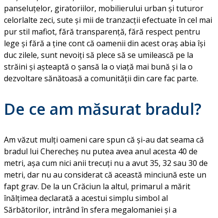
panseluțelor, giratoriilor, mobilierului urban și tuturor
celorlalte zeci, sute și mii de tranzacții efectuate în cel mai
pur stil mafiot, fără transparență, fără respect pentru
lege și fără a ține cont că oamenii din acest oraș abia își
duc zilele, sunt nevoiți să plece să se umilească pe la
străini și așteaptă o șansă la o viață mai bună și la o
dezvoltare sănătoasă a comunității din care fac parte.
De ce am măsurat bradul?
Am văzut mulți oameni care spun că și-au dat seama că
bradul lui Cherecheș nu putea avea anul acesta 40 de
metri, așa cum nici anii trecuți nu a avut 35, 32 sau 30 de
metri, dar nu au considerat că această minciună este un
fapt grav. De la un Crăciun la altul, primarul a mărit
înălțimea declarată a acestui simplu simbol al
Sărbătorilor, intrând în sfera megalomaniei și a