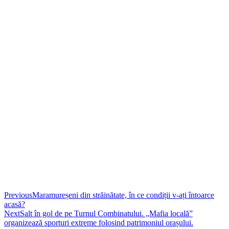
Previous
Maramureșeni din străinătate, în ce condiții v-ați întoarce
acasă?
Next
Salt în gol de pe Turnul Combinatului. „Mafia locală”
organizează sporturi extreme folosind patrimoniul orașului.