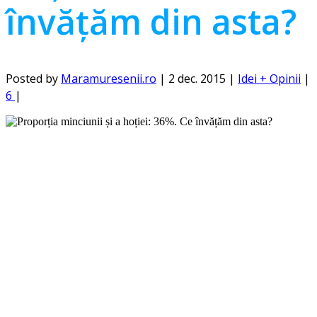
învățăm din asta?
Posted by
Maramuresenii.ro
|
2 dec. 2015
|
Idei + Opinii
|
6
|