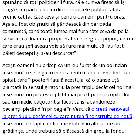
spunând că toți politicienii fură, că e cumva firesc să își
tragă și ei partea leului din contractele publice, atâta
vreme cât fac câte ceva și pentru oameni, pentru oraș.
Așa au fost obișnuiți să gândească din perioada
comunistă, când toată lumea mai fura câte ceva de pe la
serviciu, că doar era proprietatea întregului popor, iar cei
care erau șefi aveau voie să fure mai mult, că „au fost
băieți deștepți și s-au descurcat”.
Acești oameni nu pricep că un leu furat de un politician
înseamnă o seringă în minus pentru un pacient dintr-un
spital, care îi poate fi fatală acestuia, că o panseluță
plantată în sensul giratoriu la preț triplu decât cel normal
înseamnă un profesor plătit mai prost pentru copilul lor
sau un medic batjocorit și făcut să își abandoneze
pacienții plecând în pribegie în Vest, că
o creșă renovată
la preț dublu decât cel cu care putea fi construită de nouă
înseamnă de fapt condiții mizerabile în alte școli sau
grădinițe, unde trebuie să plătească din greu la fondul