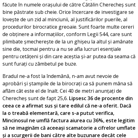
făcute în numele orașului de către Cătălin Cherecheș sunt
bine păstrate sub cheie. Orice încercare de investigare se
lovește de un zid al minciunii, al justificărilor puerile, al
procedurilor birocratice greoaie. Sunt foarte multe cereri
de obținere a informațiilor, conform Legii 544, care sunt
plimbate șmecherește de la un ghișeu la altul și amânate
sine die, tocmai pentru a nu se afla lucruri esențiale
pentru cetățeni și din care aceștia și-ar putea da seama că
sunt furați cu zâmbetul pe buze.
Bradul ne-a fost la îndemână, n-am avut nevoie de
aprobări și ștampile de la birocrați ca să punem mâna să
aflăm cât este el de înalt. Cei 40 de metri anunțați de
Cherecheș sunt de fapt 25,6.
Lipsesc 36 de procente din
ceea ce a afirmat sus și tare edilul că ne-a oferit. Dacă
la o treabă elementară, care s-a putut verifica,
Mincinosul ne umflă factura aiurea cu 36%, este legitim
să ne imaginăm că aceeași scamatorie a cifrelor umflate
și a scurgerii de bani către alte buzunare decât cele