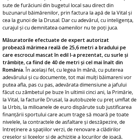
sute de furăciuni din bugetul local sau direct din
buzunarul băimărenilor, prin factura la apă de la Vital și
cea la gunoi de la Drusal. Dar cu adevărul, cu inteligența,
curajul și cu demnitatea oamenilor nu te poți juca.
Măsuratorile efectuate de expert autorizat
probează mărimea reală de 25,6 metri a bradului pe
care escrocul mascat în edil l-a prezentat, cu surle și
trâmbițe, ca fiind de 40 de metri și cel mai înalt din
România.
În același fel, cu legea în mână, cu puterea
adevărului și cu documente, tot mai mulți băimareni vor
putea afla, pas cu pas, adevărata dimensiune a jafului
făcut cu zâmbetul pe buze în ultimii cinci ani, la Primărie,
la Vital, la facturile Drusal, la autobuzele cu preț umflat de
la Urbis, la milioanele de euro dispărute sub justificarea
finanțării sportului care acum trage să moară pe toate
nivelele, la contractele de asfaltare și deszăpezire, de
întreținere a spațiilor verzi, de renovare a clădirilor
creșelor și liceelor și de achiziție a locurilor de joacă,