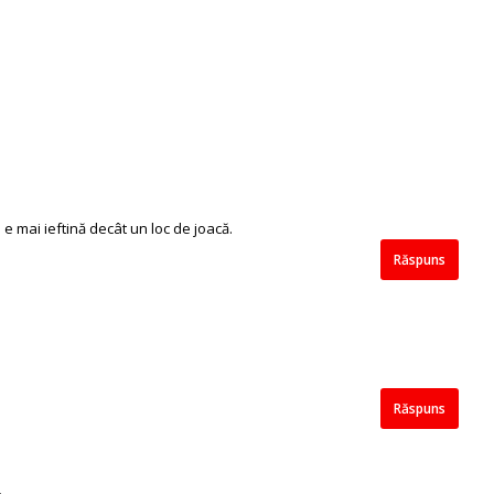
 mai ieftină decât un loc de joacă.
Răspuns
Răspuns