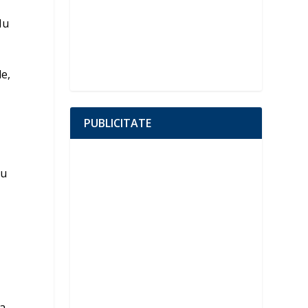
Nu
le,
PUBLICITATE
nu
la