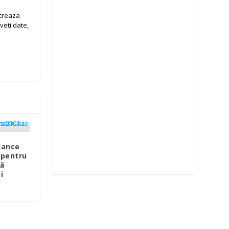
ucreaza
veti date,
odance
 pentru
tă
i