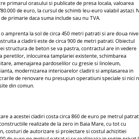
re primarul orasului si publicate de presa locala, valoarea
a 780.000 de euro, la cursul de schimb leu-euro valabil astazi. 
ite de primarie daca suma include sau nu TVA.
 o amprenta la sol de circa 450 metri patrati si are doua nive
struita a cladirii este de circa 900 de metri patrati. Obiectul
carei structura de beton se va pastra, contractul are in vedere
a peretilor, inlocuirea tamplariei existente, schimbarea
anitare, amenajarea pardoselilor cu gresie si linoleum,
faianta, modernizarea interioarelor cladirii si amplasarea in
lucrarile de renovare nu presupun operatiuni speciale si nici 
site din comun.
tare a acestei cladiri costa circa 860 de euro pe metrul patrat
 constructiile realizate de la zero in Baia Mare, cu tot cu
, costuri de autorizare si proiectare si costul achizitiei
500 de euro pe metrul patrat si se realizeaza in regim privat 