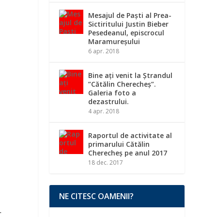
Mesajul de Paști al Prea-
Sictiritului Justin Bieber
Pesedeanul, episcrocul
Maramureșului
6 apr. 2018
Bine ați venit la Ștrandul
”Cătălin Cherecheș”.
Galeria foto a
dezastrului.
4 apr. 2018
Raportul de activitate al
primarului Cătălin
Cherecheș pe anul 2017
18 dec. 2017
NE CITESC OAMENII?
.