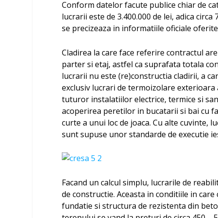
Conform datelor facute publice chiar de cat
lucrarii este de 3.400.000 de lei, adica circ
se precizeaza in informatiile oficiale ofer
Cladirea la care face referire contractul are
parter si etaj, astfel ca suprafata totala con
lucrarii nu este (re)constructia cladirii, a 
exclusiv lucrari de termoizolare exterioara 
tuturor instalatiilor electrice, termice si s
acoperirea peretilor in bucatarii si bai cu 
curte a unui loc de joaca. Cu alte cuvinte, 
sunt supuse unor standarde de executie ie
Facand un calcul simplu, lucrarile de reabili
de constructie. Aceasta in conditiile in care
fundatie si structura de rezistenta din beton
terenului se vand la preturi de circa 450 – 