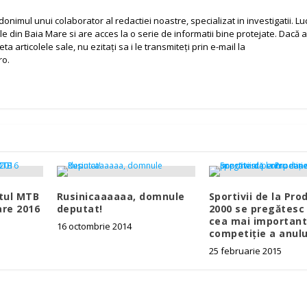
nimul unui colaborator al redactiei noastre, specializat in investigatii. L
iale din Baia Mare si are acces la o serie de informatii bine protejate. Dacă a
a articolele sale, nu ezitați sa i le transmiteți prin e-mail la
ro.
rtul MTB
Rusinicaaaaaa, domnule
Sportivii de la Pr
re 2016
deputat!
2000 se pregătesc
cea mai importan
16 octombrie 2014
competiție a anulu
25 februarie 2015