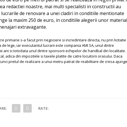
ea redactiei noastre, mai multi specialisti in constructii au
 lucrarile de renovare a unei cladiri in conditiile mentionate
nge la maxim 250 de euro, in conditiile alegerii unor materia
amenajari extravagante.
 primarie s-a facut prin negociere si incredintare directa, nu prin licitatie
de lege, iar executantul lucrarii este compania AMI SA, unul dintre
mii ani si totodata unul dintre sponsorii echipelor de handbal din localitate.
l, adica din impozitele si taxele platite de catre locuitorii orasului. Daca
unci pretul de realizare a unui metru patrat de reabilitare de cresa ajung
ARE:
RATE: