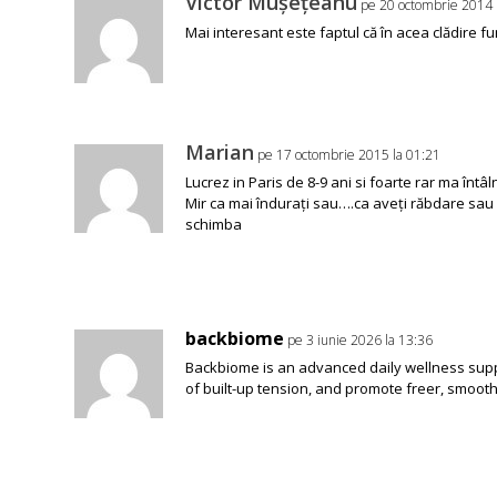
Victor Mușețeanu
pe 20 octombrie 2014 
Mai interesant este faptul că în acea clădire f
Marian
pe 17 octombrie 2015 la 01:21
Lucrez in Paris de 8-9 ani si foarte rar ma înt
Mir ca mai îndurați sau….ca aveți răbdare sau 
schimba
backbiome
pe 3 iunie 2026 la 13:36
Backbiome is an advanced daily wellness supp
of built-up tension, and promote freer, smo