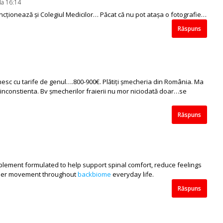
la 16:14
uncționează și Colegiul Medicilor… Păcat că nu pot atașa o fotografie…
Răspuns
âlnesc cu tarife de genul….800-900€. Plătiți șmecheria din România. Ma
inconstienta. Bv șmecherilor fraierii nu mor niciodată doar…se
Răspuns
lement formulated to help support spinal comfort, reduce feelings
other movement throughout
backbiome
everyday life.
Răspuns