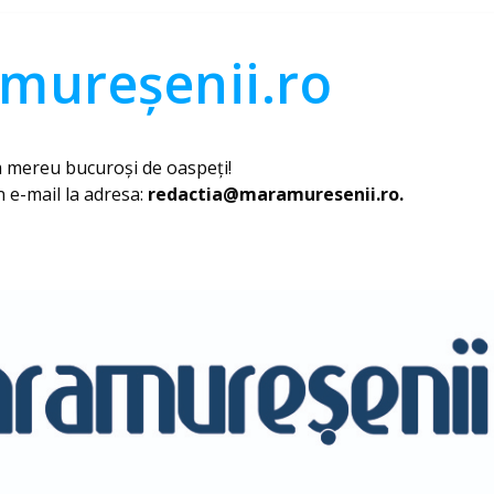
mureșenii.ro
 mereu bucuroși de oaspeți!
n e-mail la adresa:
redactia@maramuresenii.ro.