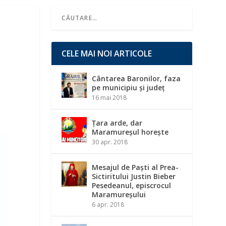
CELE MAI NOI ARTICOLE
Cântarea Baronilor, faza
pe municipiu și județ
16 mai 2018
Țara arde, dar
Maramureșul horește
30 apr. 2018
Mesajul de Paști al Prea-
Sictiritului Justin Bieber
Pesedeanul, episcrocul
Maramureșului
6 apr. 2018