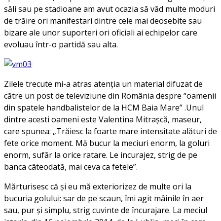
săli sau pe stadioane am avut ocazia să văd multe moduri
de trăire ori manifestari dintre cele mai deosebite sau
bizare ale unor suporteri ori oficiali ai echipelor care
evoluau într-o partidă sau alta.
Zilele trecute mi-a atras atenția un material difuzat de
către un post de televiziune din România despre “oamenii
din spatele handbalistelor de la HCM Baia Mare” .Unul
dintre acesti oameni este Valentina Mitrașcă, maseur,
care spunea:
„Trăiesc la foarte mare intensitate alături de
fete orice moment. Mă bucur la meciuri enorm, la goluri
enorm, sufăr la orice ratare. Le incurajez, strig de pe
banca câteodată, mai ceva ca fetele”.
Mărturisesc că și eu mă exteriorizez de multe ori la
bucuria golului: sar de pe scaun, îmi agit mâinile în aer
sau, pur și simplu, strig cuvinte de încurajare.
La meciul