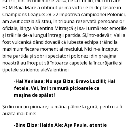
istoric, din 16 noiembrie 2014, de la Lublin, meci în care
HCM Baia Mare a obtinut prima victorie în deplasare în
Champions League: 28-22 împotriva campioanei Poloniei,
am avut ocazia să stau, în tribuna rezervată persoanelor
oficiale, lângă Valentina Mitrașcă și să-i urmăresc emoțiile
și trăirile de-a lungul întregii partide. Si,într-adevăr, Vali a
fost vulcanică dând dovadă că iubeste echipa trăind la
maximum fiecare moment al meciului. Nici n-a început
bine partida și sobrii spectatori polonezi din preajma
noastră au început să întoarca capetele la încurăjarile și
țipetele stridente aleValentinei:
-Hai Xeniaaa; Nu așa Eliza; Bravo Luciiiii; Hai
fetele. Vai, îmi tremură picioarele ca
mașina de spălat!
Și din nou,în picioare,cu mâna pâlnie la gură, pentru a fi
auzită mai bine:
-Bine Eliza; Haide Ale; Așa Paula, atentie