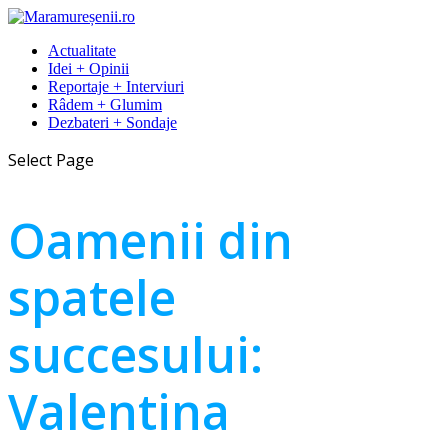
Actualitate
Idei + Opinii
Reportaje + Interviuri
Râdem + Glumim
Dezbateri + Sondaje
Select Page
Oamenii din
spatele
succesului:
Valentina