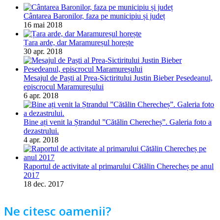
Cântarea Baronilor, faza pe municipiu și județ
16 mai 2018
Țara arde, dar Maramureșul horește
30 apr. 2018
Mesajul de Paști al Prea-Sictiritului Justin Bieber Pesedeanul,
episcrocul Maramureșului
6 apr. 2018
Bine ați venit la Ștrandul ”Cătălin Cherecheș”. Galeria foto a
dezastrului.
4 apr. 2018
Raportul de activitate al primarului Cătălin Cherecheș pe anul
2017
18 dec. 2017
Ne citesc oamenii?