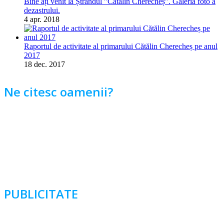
Bine ați venit la Ștrandul ”Cătălin Cherecheș”. Galeria foto a
dezastrului.
4 apr. 2018
Raportul de activitate al primarului Cătălin Cherecheș pe anul
2017
18 dec. 2017
Ne citesc oamenii?
PUBLICITATE