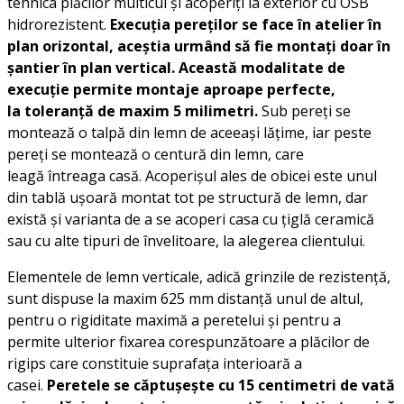
tehnica plăcilor multicui și acoperiți la exterior cu OSB
hidrorezistent.
Execuția pereților se face în atelier în
plan orizontal, aceștia urmând să fie montați doar în
șantier în plan vertical. Această modalitate de
execuție permite montaje aproape perfecte,
la toleranță de maxim 5 milimetri.
Sub pereți se
montează o talpă din lemn de aceeași lățime, iar peste
pereți se montează o centură din lemn, care
leagă întreaga casă. Acoperișul ales de obicei este unul
din tablă ușoară montat tot pe structură de lemn, dar
există și varianta de a se acoperi casa cu țiglă ceramică
sau cu alte tipuri de învelitoare, la alegerea clientului.
Elementele de lemn verticale, adică grinzile de rezistență,
sunt dispuse la maxim 625 mm distanță unul de altul,
pentru o rigiditate maximă a peretelui și pentru a
permite ulterior fixarea corespunzătoare a plăcilor de
rigips care constituie suprafața interioară a
casei.
Peretele se căptușește cu 15 centimetri de vată