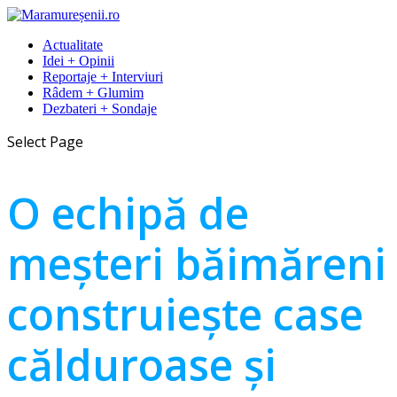
Actualitate
Idei + Opinii
Reportaje + Interviuri
Râdem + Glumim
Dezbateri + Sondaje
Select Page
O echipă de
meșteri băimăreni
construiește case
călduroase și