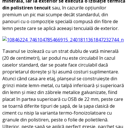
minerală, iar la exterior se execută o izolație termică
din polistiren tencuit
sau, în cazurile opțiunilor
premium un pic mai scumpe decât standardul, din
panouri cu o compoziție specială compusă din fibre de
lemn peste care se aplică aceeași tencuială de exterior.
Tavanul se izolează cu un strat dublu de vată minerală
(20 de centimetri), iar podul nu este circulabil în cazul
caselor standard, dar se poate face circulabil dacă
proprietarul dorește și își asumă costuri suplimentare.
Atunci când casa are etaj, planșeul se construiește din
grinzi mixte lemn-metal, cu talpă inferioară și superioară
din lemn și miez din zăbrele metalice galvanizate, fiind
placat în partea superioară cu OSB de 22 mm, peste care
se toarnă diferite tipuri de șapă, de la șapa clasică de
ciment cu nisip la varianta termo-fonoizolatoare cu
granule din polistiren, peste o folie de polietilenă.
Ulterior, peste șapă se aplică perfect gresie, parchet sau