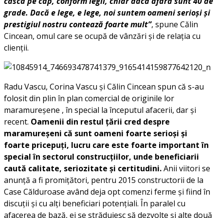
casca pe cap, conform legii, chiar dacă afară sunt 40 de
grade. Dacă e lege, e lege, noi suntem oameni serioși și
prestigiul nostru contează foarte mult”
, spune Călin
Cincean, omul care se ocupă de vânzări și de relația cu
clienții.
Radu Vascu, Corina Vascu și Călin Cincean spun că s-au
folosit din plin în plan comercial de originile lor
maramureșene , în special la începutul afacerii, dar și
recent.
Oamenii din restul țării cred despre
maramureșeni că sunt oameni foarte serioși și
foarte pricepuți, lucru care este foarte important în
special în sectorul construcțiilor, unde beneficiarii
caută calitate, seriozitate și certitudini.
Anii viitori se
anunță a fi promițători, pentru 2015 constructorii de la
Case Călduroase având deja opt comenzi ferme și fiind în
discuții și cu alți beneficiari potențiali. În paralel cu
afacerea de bază, ei se străduiesc să dezvolte și alte două