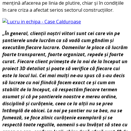
mențină afacerea pe linia de plutire, chiar și în condițiile
în care criza a afectat serios sectorul construcțiilor.
„În general, clienții noștri viitori sunt cei care vin pe
șantierele unde lucrăm ca să vadă cum gândim și
executăm fiecare lucrare. Oamenilor le place că lucrăm
foarte transparent, foarte organizat, repede și foarte
curat. Fiecare client primește de la noi de la început un
proiect 3D detaliat și poate să verifice că fiecare cui
este la locul lui. Cei mai mulți ne-au spus că s-au decis
să lucreze cu noi fiindcă facem exact ce și cum am
stabilit de la început, că respectăm fiecare termen
asumat și că pe șantierele noastre e mereu ordine,
disciplină și curățenie, ceea ce la alții nu se prea
întâmplă de obicei. La noi pe șantier nu se bea, nu se
fumează, se face zilnic curățenie exemplară și se
respectă toate regulile, oamenii s-au învățat să stea cu