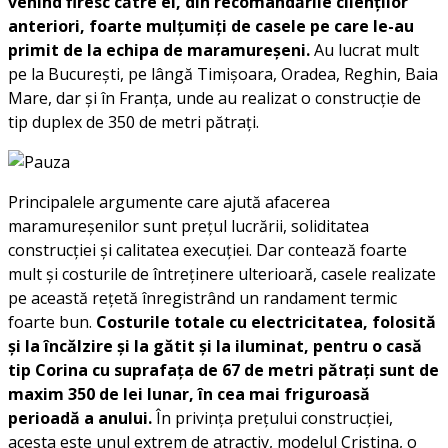
venind firesc către ei, din recomandările clienților
anteriori, foarte mulțumiți de casele pe care le-au
primit de la echipa de maramureșeni.
Au lucrat mult
pe la București, pe lângă Timișoara, Oradea, Reghin, Baia
Mare, dar și în Franța, unde au realizat o construcție de
tip duplex de 350 de metri pătrați.
Principalele argumente care ajută afacerea
maramureșenilor sunt prețul lucrării, soliditatea
construcției și calitatea execuției. Dar contează foarte
mult și costurile de întreținere ulterioară, casele realizate
pe această rețetă înregistrând un randament termic
foarte bun.
Costurile totale cu electricitatea, folosită
și la încălzire și la gătit și la iluminat, pentru o casă
tip Corina cu suprafața de 67 de metri pătrați sunt de
maxim 350 de lei lunar, în cea mai friguroasă
perioadă a anului.
În privința prețului construcției,
acesta este unul extrem de atractiv, modelul Cristina, o