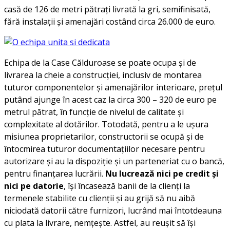
casă de 126 de metri pătrați livrată la gri, semifinisată,
fără instalații și amenajări costând circa 26.000 de euro.
Echipa de la Case Călduroase se poate ocupa și de
livrarea la cheie a construcției, inclusiv de montarea
tuturor componentelor și amenajărilor interioare, prețul
putând ajunge în acest caz la circa 300 – 320 de euro pe
metrul pătrat, în funcție de nivelul de calitate și
complexitate al dotărilor. Totodată, pentru a le ușura
misiunea proprietarilor, constructorii se ocupă și de
întocmirea tuturor documentațiilor necesare pentru
autorizare și au la dispoziție și un parteneriat cu o bancă,
pentru finanțarea lucrării.
Nu lucrează nici pe credit și
nici pe datorie
, își încasează banii de la clienți la
termenele stabilite cu clienții și au grijă să nu aibă
niciodată datorii către furnizori, lucrând mai întotdeauna
cu plata la livrare, nemțește. Astfel, au reușit să își