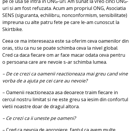
pe ce usa se intra in ONG-uri. Am sunat la vreo cinci ONG-
uri si am fost refuzata. Acum am propriul ONG, Asociatia
SENS (siguranta, echilibru, nonconformism, sensibilitate)
impreuna cu alte patru fete pe care le-am cunoscut la
Skirtbike.
Ceea ce ma intereseaza este sa oferim ceva oamenilor din
oras, stiu ca nu se poate schimba ceva la nivel global.
Cred ca daca fiecare om ar face macar odata ceva pentru
o persoana care are nevoie s-ar schimba lumea.
– De ce crezi ca oamenii reactioneaza mai greu cand vine
vorba de a ajuta pe cei care au nevoie?
– Oamenii reactioneaza asa deoarece traim fiecare in
cercul nostru limitat si ne este greu sa iesim din confortul
vietii noastre doar de dragul altora.
– Ce crezi ca ii uneste pe oameni?
– Cred ca nevoia de apropiere, faptul ca avem multe