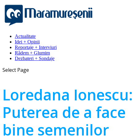
Actualitate
Idei + Opinii
Reportaje + Interviuri
Râdem + Glumim
Dezbateri + Sondaje
Select Page
Loredana Ionescu:
Puterea de a face
bine semenilor