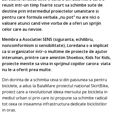
reusit intr-un timp foarte scurt sa schimbe sute de
destine prin intermediul proiectelor umanitare si
pentru care formula verbala „nu pot” nu are nici o
valoare atunci cand vine vorba de a oferi un sprijin
celor care au nevoie.
Membra a Asociatiei SENS (siguranta, echilibru,
noncomformism si sensibilitate), Loredana s-a implicat
ca si organizator intr-o multime de proiecte de ajutor
interuman, printre care amintim Shoebox, Kids for Kids,
proiecte menite sa vina in sprijinul copiilor carora viata
nu le-a oferit prea multe.
Din dorinta de a schimba ceva si din pasiunea sa pentru
biciclete, a adus la BaiaMare proiectul național SkirtBike,
proiect care a revolutionat ideea mersului pe bicicleta in
mediul urban si prin care isi propune sa schimbe radical
tot ceea ce inseamna infrastructura dedicate biciclistilor
in oras.