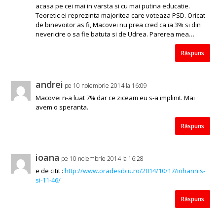
acasa pe cei mai in varsta si cu mai putina educatie.
Teoretic ei reprezinta majoritea care voteaza PSD. Oricat
de binevoitor as fi, Macovei nu prea cred ca ia 3% si din
nevericire o sa fie batuta si de Udrea. Parerea mea…
Răspuns
andrei
pe 10 noiembrie 2014 la 16:09
Macovei n-a luat 7% dar ce ziceam eu s-a implinit. Mai
avem o speranta.
Răspuns
ioana
pe 10 noiembrie 2014 la 16:28
e de citit :
http://www.oradesibiu.ro/2014/10/17/iohannis-
si-11-46/
Răspuns