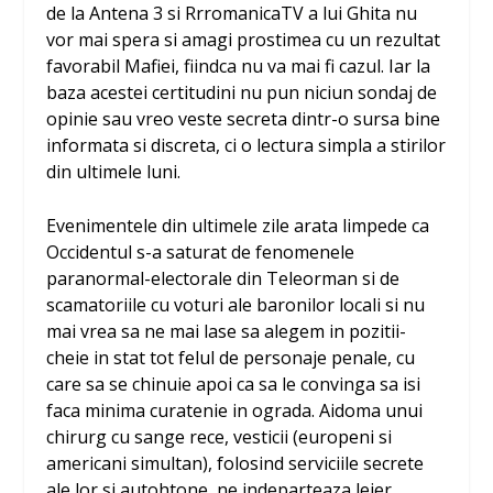
de la Antena 3 si RrromanicaTV a lui Ghita nu
vor mai spera si amagi prostimea cu un rezultat
favorabil Mafiei, fiindca nu va mai fi cazul. Iar la
baza acestei certitudini nu pun niciun sondaj de
opinie sau vreo veste secreta dintr-o sursa bine
informata si discreta, ci o lectura simpla a stirilor
din ultimele luni.
Evenimentele din ultimele zile arata limpede ca
Occidentul s-a saturat de fenomenele
paranormal-electorale din Teleorman si de
scamatoriile cu voturi ale baronilor locali si nu
mai vrea sa ne mai lase sa alegem in pozitii-
cheie in stat tot felul de personaje penale, cu
care sa se chinuie apoi ca sa le convinga sa isi
faca minima curatenie in ograda. Aidoma unui
chirurg cu sange rece, vesticii (europeni si
americani simultan), folosind serviciile secrete
ale lor si autohtone, ne indeparteaza lejer