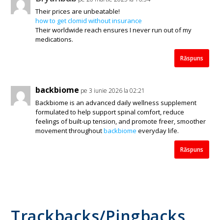
Their prices are unbeatable!
how to get clomid without insurance
Their worldwide reach ensures I never run out of my
medications.
Răspuns
backbiome
pe 3 iunie 2026 la 02:21
Backbiome is an advanced daily wellness supplement
formulated to help support spinal comfort, reduce
feelings of built-up tension, and promote freer, smoother
movement throughout
backbiome
everyday life.
Răspuns
Trackbacks/Pingbacks