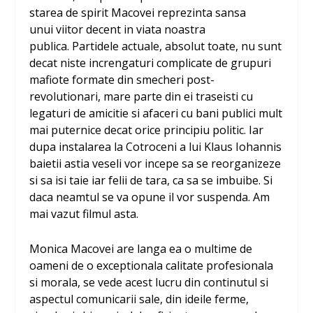
starea de spirit Macovei reprezinta sansa
unui viitor decent in viata noastra
publica. Partidele actuale, absolut toate, nu sunt
decat niste increngaturi complicate de grupuri
mafiote formate din smecheri post-
revolutionari, mare parte din ei traseisti cu
legaturi de amicitie si afaceri cu bani publici mult
mai puternice decat orice principiu politic. Iar
dupa instalarea la Cotroceni a lui Klaus Iohannis
baietii astia veseli vor incepe sa se reorganizeze
si sa isi taie iar felii de tara, ca sa se imbuibe. Si
daca neamtul se va opune il vor suspenda. Am
mai vazut filmul asta.
Monica Macovei are langa ea o multime de
oameni de o exceptionala calitate profesionala
si morala, se vede acest lucru din continutul si
aspectul comunicarii sale, din ideile ferme,