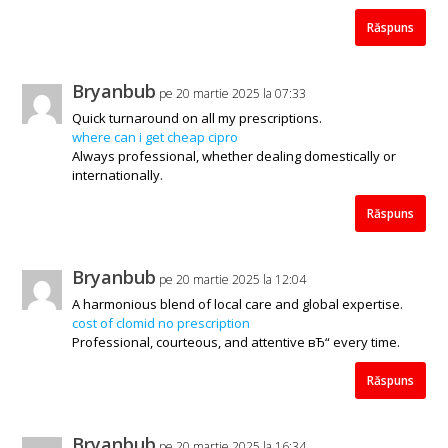
Răspuns
Bryanbub
pe 20 martie 2025 la 07:33
Quick turnaround on all my prescriptions.
where can i get cheap cipro
Always professional, whether dealing domestically or
internationally.
Răspuns
Bryanbub
pe 20 martie 2025 la 12:04
A harmonious blend of local care and global expertise.
cost of clomid no prescription
Professional, courteous, and attentive вЂ“ every time.
Răspuns
Bryanbub
pe 20 martie 2025 la 16:34