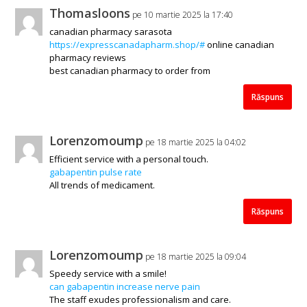
Thomasloons
pe 10 martie 2025 la 17:40
canadian pharmacy sarasota
https://expresscanadapharm.shop/#
online canadian
pharmacy reviews
best canadian pharmacy to order from
Răspuns
Lorenzomoump
pe 18 martie 2025 la 04:02
Efficient service with a personal touch.
gabapentin pulse rate
All trends of medicament.
Răspuns
Lorenzomoump
pe 18 martie 2025 la 09:04
Speedy service with a smile!
can gabapentin increase nerve pain
The staff exudes professionalism and care.