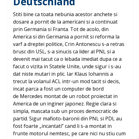
Deutschland
Stiti bine ca toata nebunia acestor anchete si
dosare a pornit de la americani si a continuat
prin Germania si Franta. Tot de acolo, din
America si din Germania a pornit si reforma la
varf a dreptei politice, Crin Antonescu s-a retras
brusc din USL, s-a sinucis ca lider al PNL si a
devenit mai tacut ca o lebada imediat dupa ce a
facut o vizita in Statele Unite, unde sigur i s-au
dat niste mutari in plic. Iar Klaus Iohannis a
trecut la volanul ACL intr-un mod tacit si decis,
incat parca a fost un computer de bord
de Mercedes montat de un robot proiectat in
America de un inginer japonez. Regie clara si
simpla, mascata sub un proces democratic de
partid. Sigur mafioto-baronii din PNL si PDL au
fost foarte „incantati” cand li s-a montat in
frunte motorul nemtesc, pe care nici nu stiu cum