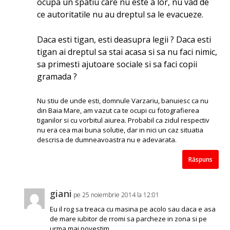
ocupa un spatiu care nu este a lor, nu vad de
ce autoritatile nu au dreptul sa le evacueze.
Daca esti tigan, esti deasupra legii ? Daca esti
tigan ai dreptul sa stai acasa si sa nu faci nimic,
sa primesti ajutoare sociale si sa faci copii
gramada ?
Nu stiu de unde esti, domnule Varzariu, banuiesc ca nu
din Baia Mare, am vazut ca te ocupi cu fotografierea
tiganilor si cu vorbitul aiurea. Probabil ca zidul respectiv
nu era cea mai buna solutie, dar in nici un caz situatia
descrisa de dumneavoastra nu e adevarata.
Răspuns
giani
pe 25 noiembrie 2014 la 12:01
Eu il rog sa treaca cu masina pe acolo sau daca e asa
de mare iubitor de rromi sa parcheze in zona si pe
urma mai povestim .