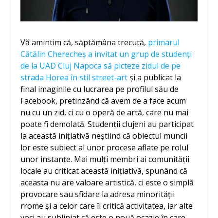
Vă amintim că, săptămâna trecută,
primarul
Cătălin Cherecheș a invitat un grup de studenți
de la UAD Cluj Napoca să picteze zidul de pe
strada Horea în stil street-art
și a publicat la
final imaginile cu lucrarea pe profilul său de
Facebook, pretinzând că avem de a face acum
nu cu un zid, ci cu o operă de artă, care nu mai
poate fi demolată. Studenții clujeni au participat
la această inițiativă neștiind că obiectul muncii
lor este subiect al unor procese aflate pe rolul
unor instanțe. Mai mulți membri ai comunității
locale au criticat această inițiativă, spunând că
aceasta nu are valoare artistică, ci este o simplă
provocare sau sfidare la adresa minorității
rrome și a celor care îi critică activitatea, iar alte
voci au subliniat că este o nouă ocazie în care