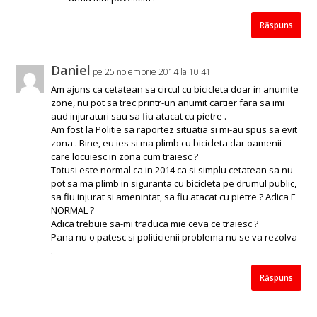
Răspuns
Daniel
pe 25 noiembrie 2014 la 10:41
Am ajuns ca cetatean sa circul cu bicicleta doar in anumite
zone, nu pot sa trec printr-un anumit cartier fara sa imi
aud injuraturi sau sa fiu atacat cu pietre .
Am fost la Politie sa raportez situatia si mi-au spus sa evit
zona . Bine, eu ies si ma plimb cu bicicleta dar oamenii
care locuiesc in zona cum traiesc ?
Totusi este normal ca in 2014 ca si simplu cetatean sa nu
pot sa ma plimb in siguranta cu bicicleta pe drumul public,
sa fiu injurat si amenintat, sa fiu atacat cu pietre ? Adica E
NORMAL ?
Adica trebuie sa-mi traduca mie ceva ce traiesc ?
Pana nu o patesc si politicienii problema nu se va rezolva
.
Răspuns