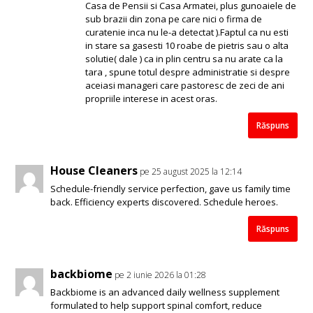
Casa de Pensii si Casa Armatei, plus gunoaiele de
sub brazii din zona pe care nici o firma de
curatenie inca nu le-a detectat ).Faptul ca nu esti
in stare sa gasesti 10 roabe de pietris sau o alta
solutie( dale ) ca in plin centru sa nu arate ca la
tara , spune totul despre administratie si despre
aceiasi manageri care pastoresc de zeci de ani
propriile interese in acest oras.
Răspuns
House Cleaners
pe 25 august 2025 la 12:14
Schedule-friendly service perfection, gave us family time
back. Efficiency experts discovered. Schedule heroes.
Răspuns
backbiome
pe 2 iunie 2026 la 01:28
Backbiome is an advanced daily wellness supplement
formulated to help support spinal comfort, reduce