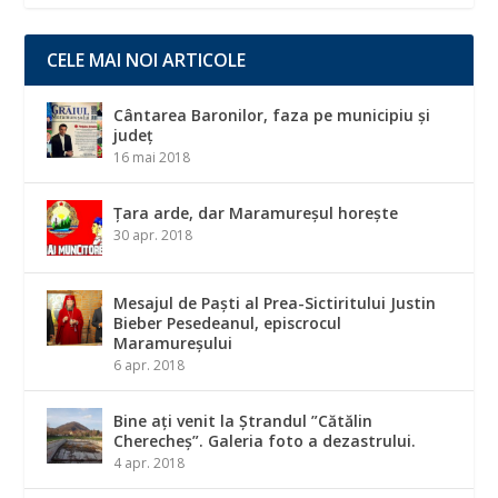
CELE MAI NOI ARTICOLE
Cântarea Baronilor, faza pe municipiu și
județ
16 mai 2018
Țara arde, dar Maramureșul horește
30 apr. 2018
Mesajul de Paști al Prea-Sictiritului Justin
Bieber Pesedeanul, episcrocul
Maramureșului
6 apr. 2018
Bine ați venit la Ștrandul ”Cătălin
Cherecheș”. Galeria foto a dezastrului.
4 apr. 2018