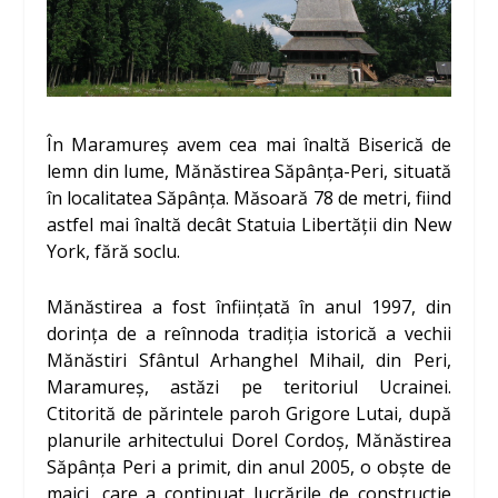
În Maramureș avem cea mai înaltă Biserică de
lemn din lume, Mănăstirea Săpânţa-Peri, situată
în localitatea Săpânța. Măsoară 78 de metri, fiind
astfel mai înaltă decât Statuia Libertății din New
York, fără soclu.
Mănăstirea a fost înființată în anul 1997, din
dorința de a reînnoda tradiția istorică a vechii
Mănăstiri Sfântul Arhanghel Mihail, din Peri,
Maramureș, astăzi pe teritoriul Ucrainei.
Ctitorită de părintele paroh Grigore Lutai, după
planurile arhitectului Dorel Cordoș, Mănăstirea
Săpânța Peri a primit, din anul 2005, o obște de
maici, care a continuat lucrările de construcție