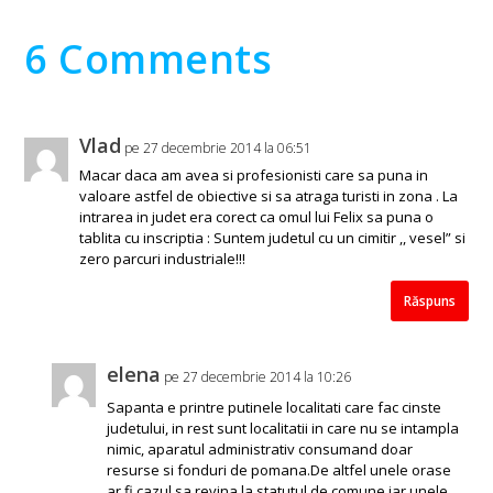
6 Comments
Vlad
pe 27 decembrie 2014 la 06:51
Macar daca am avea si profesionisti care sa puna in
valoare astfel de obiective si sa atraga turisti in zona . La
intrarea in judet era corect ca omul lui Felix sa puna o
tablita cu inscriptia : Suntem judetul cu un cimitir ,, vesel” si
zero parcuri industriale!!!
Răspuns
elena
pe 27 decembrie 2014 la 10:26
Sapanta e printre putinele localitati care fac cinste
judetului, in rest sunt localitatii in care nu se intampla
nimic, aparatul administrativ consumand doar
resurse si fonduri de pomana.De altfel unele orase
ar fi cazul sa revina la statutul de comune iar unele