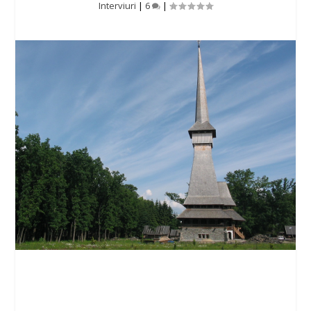
Interviuri
|
6
|