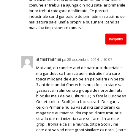
comune ar trebui sa ajunga din nou sate iar primariile
lor ar trebui categoric desfiintate. Ce parcuri
industriale cand gunoaiele de prin administratii nu se
mai satura sa-si umfle propriile buzunare, cand sa
mai aiba timp si pentru amarati.
Răspuns
anamaria
pe 28 decembrie 2014 la 10:07
Mai vlad, eu cand te aud de parcuri industriale si
ma gandesc ca harnica administratie ( aia care
toaca milioane de euro pe an pe balarii ) in peste
3 ani de mandat Chereches nu a fost in stare sa
gaseasca in plin centru groapa de noroi din fata
blocului meu de pe Culturii 13 ( in fata la European
Outlet -colt cu Scolii ) ma faci sa rad . Desigur ca
cei din Primarie nu au vazut nici cand taranii cu
magazine au taiat cei doi copaci dintre trotuar si
strada dar nici mizeria care se face din aceste
gropi . Ironia e ca si la munca, tot pe Scolii , imi
este dat sa vad niste gropi similare cu noroi ( intre