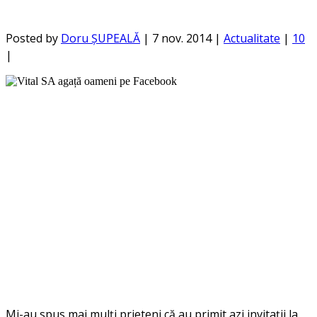
Posted by
Doru ȘUPEALĂ
|
7 nov. 2014
|
Actualitate
|
10
|
Mi-au spus mai mulți prieteni că au primit azi invitații la