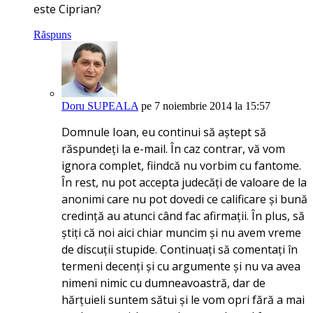
este Ciprian?
Răspuns
Doru SUPEALA
pe 7 noiembrie 2014 la 15:57
Domnule Ioan, eu continui să aștept să
răspundeți la e-mail. În caz contrar, vă vom
ignora complet, fiindcă nu vorbim cu fantome.
În rest, nu pot accepta judecăți de valoare de la
anonimi care nu pot dovedi ce calificare și bună
credință au atunci când fac afirmații. În plus, să
știți că noi aici chiar muncim și nu avem vreme
de discuții stupide. Continuați să comentați în
termeni decenți și cu argumente și nu va avea
nimeni nimic cu dumneavoastră, dar de
hărțuieli suntem sătui și le vom opri fără a mai