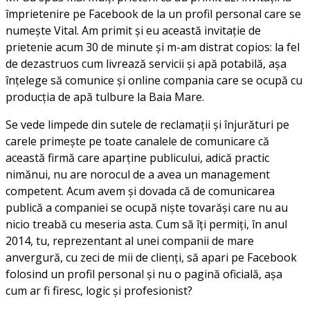
împrietenire pe Facebook de la un profil personal care se
numește Vital. Am primit și eu această invitație de
prietenie acum 30 de minute și m-am distrat copios: la fel
de dezastruos cum livrează servicii și apă potabilă, așa
înțelege să comunice și online compania care se ocupă cu
producția de apă tulbure la Baia Mare.
Se vede limpede din sutele de reclamații și înjurături pe
carele primește pe toate canalele de comunicare că
această firmă care aparține publicului, adică practic
nimănui, nu are norocul de a avea un management
competent. Acum avem și dovada că de comunicarea
publică a companiei se ocupă niște tovarăși care nu au
nicio treabă cu meseria asta. Cum să îți permiți, în anul
2014, tu, reprezentant al unei companii de mare
anvergură, cu zeci de mii de clienți, să apari pe Facebook
folosind un profil personal și nu o pagină oficială, așa
cum ar fi firesc, logic și profesionist?