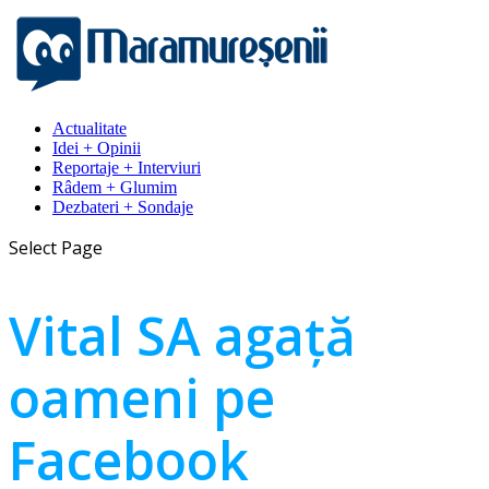
Actualitate
Idei + Opinii
Reportaje + Interviuri
Râdem + Glumim
Dezbateri + Sondaje
Select Page
Vital SA agață
oameni pe
Facebook