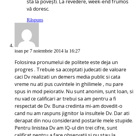
sta la povești. La revedere, week-end frumos
vă doresc.
Răspuns
ioan
pe 7 noiembrie 2014 la 16:27
Folosirea pronumelui de politete este deja un
progres . Trebuie sa acceptati judecati de valoare
caci Dv realizati un demers media public si cata
vreme nu ati pus cuvintele in ghilimele , nu pare
spus in mod peiorativ. Nu sunt anonim, sunt Ioan, si
nu vad ce calificari ar trebui sa am pentru a fi
respectat de Dv. Buna credinta mi-am dovedit-o
cand nu am raspuns jignitor la insultele Dv. Dar ati
derapat din nou considerand postarile mele stupide.
Pentru linistea Dv am IQ-ul din trei cifre, sunt
calificat pentru a face observatii si nu stau la