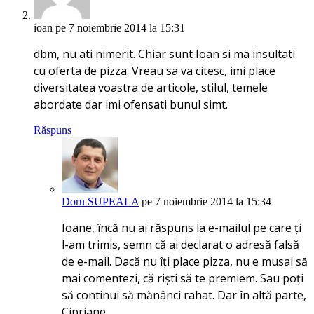
ioan
pe 7 noiembrie 2014 la 15:31
dbm, nu ati nimerit. Chiar sunt Ioan si ma insultati
cu oferta de pizza. Vreau sa va citesc, imi place
diversitatea voastra de articole, stilul, temele
abordate dar imi ofensati bunul simt.
Răspuns
Doru SUPEALA
pe 7 noiembrie 2014 la 15:34
Ioane, încă nu ai răspuns la e-mailul pe care ți
l-am trimis, semn că ai declarat o adresă falsă
de e-mail. Dacă nu îți place pizza, nu e musai să
mai comentezi, că riști să te premiem. Sau poți
să continui să mănânci rahat. Dar în altă parte,
Cipriane.