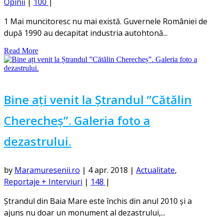
Opinii
|
100
|
1 Mai muncitoresc nu mai există. Guvernele României de
după 1990 au decapitat industria autohtonă...
Read More
Bine ați venit la Ștrandul ”Cătălin
Cherecheș”. Galeria foto a
dezastrului.
by
Maramuresenii.ro
|
4 apr. 2018
|
Actualitate
,
Reportaje + Interviuri
|
148
|
Ștrandul din Baia Mare este închis din anul 2010 și a
ajuns nu doar un monument al dezastrului,...