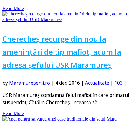
Read More
Cherecheș recurge din nou la
amenințări de tip mafiot, acum la
adresa șefului USR Maramureș
by
Maramuresenii.ro
|
4 dec. 2016
|
Actualitate
|
103
|
USR Maramureş condamnă felul mafiot în care primarul
suspendat, Cătălin Cherecheş, încearcă să...
Read More