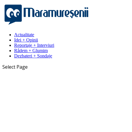
Actualitate
Idei + Opinii
Reportaje + Interviuri
Râdem + Glumim
Dezbateri + Sondaje
Select Page