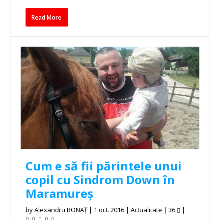
Read More
Cum e să fii părintele unui
copil cu Sindrom Down în
Maramureș
by
Alexandru BONAȚ
|
1 oct. 2016
|
Actualitate
|
36
|