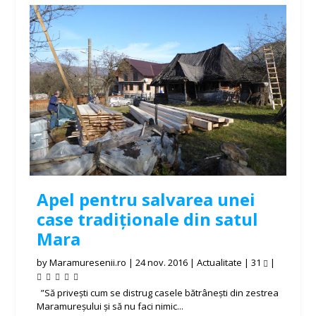
Apel pentru salvarea unei
case tradiționale din satul
Mara
by
Maramuresenii.ro
|
24 nov. 2016
|
Actualitate
|
31
|
”Să privești cum se distrug casele bătrânești din zestrea
Maramureșului și să nu faci nimic...