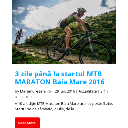
3 zile până la startul MTB
MARATON Baia Mare 2016
by
Maramuresenii.ro
|
29 iun. 2016
|
Actualitate
|
3
|
A 10-a ediție MTB Maraton Baia Mare are loc peste 3 zile.
Startul se dă sâmbătă, 2 iulie, de la...
Read More