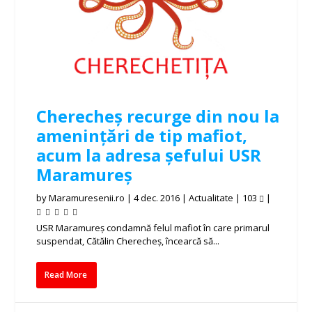
Cherecheș recurge din nou la
amenințări de tip mafiot,
acum la adresa șefului USR
Maramureș
by
Maramuresenii.ro
|
4 dec. 2016
|
Actualitate
|
103
|
USR Maramureş condamnă felul mafiot în care primarul
suspendat, Cătălin Cherecheş, încearcă să...
Read More