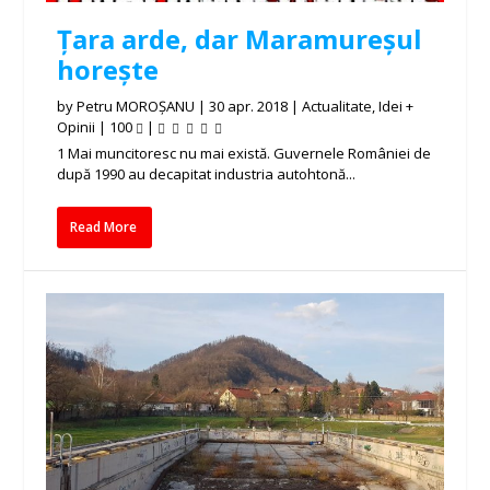
Țara arde, dar Maramureșul
horește
by
Petru MOROȘANU
|
30 apr. 2018
|
Actualitate
,
Idei +
Opinii
|
100
|
1 Mai muncitoresc nu mai există. Guvernele României de
după 1990 au decapitat industria autohtonă...
Read More