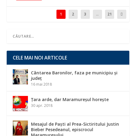
1
2
3
...
21
CELE MAI NOI ARTICOLE
Cântarea Baronilor, faza pe municipiu și
județ
16 mai 2018
Țara arde, dar Maramureșul horește
30 apr. 2018
Mesajul de Paști al Prea-Sictiritului Justin
Bieber Pesedeanul, episcrocul
Maramureșului