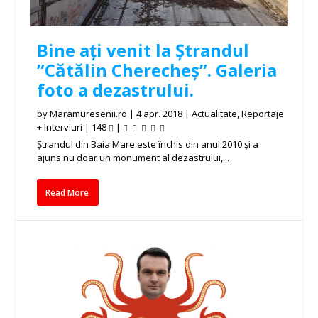
Bine ați venit la Ștrandul
”Cătălin Cherecheș”. Galeria
foto a dezastrului.
by
Maramuresenii.ro
|
4 apr. 2018
|
Actualitate
,
Reportaje
+ Interviuri
|
148
|
Ștrandul din Baia Mare este închis din anul 2010 și a
ajuns nu doar un monument al dezastrului,...
Read More