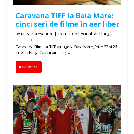
Caravana TIFF la Baia Mare:
cinci seri de filme în aer liber
by
Maramuresenii.ro
|
18 iul. 2016
|
Actualitate
|
4
|
Caravana Filmelor TIFF ajunge la Baia Mare, între 22 și 26
iulie, în Piața Cetății din oraș,...
Read More