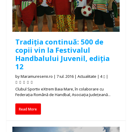
Tradiția continuă: 500 de
copii vin la Festivalul
Handbalului Juvenil, ediția
12
by
Maramuresenii.ro
|
7 iul. 2016
|
Actualitate
|
4
|
Clubul Sportiv eXtrem Baia Mare, în colaborare cu
Federația Română de Handbal, Asociația Județeană...
Read More