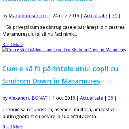
by
Maramuresenii.ro
|
24 nov. 2016
|
Actualitate
|
31
|
”Să privești cum se distrug casele bătrânești din zestrea
Maramureșului și să nu faci nimic...
Read More
Cum e să fii părintele unui copil cu
Sindrom Down în Maramureș
by
Alexandru BONAȚ
|
1 oct. 2016
|
Actualitate
|
36
|
Trebuie să recunosc că, asemeni multora, am fost cel
puțin ignorant cu privire la subiectul acesta...
Read More