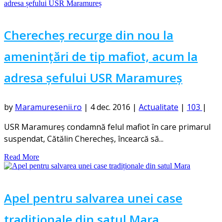
Cherecheș recurge din nou la
amenințări de tip mafiot, acum la
adresa șefului USR Maramureș
by
Maramuresenii.ro
|
4 dec. 2016
|
Actualitate
|
103
|
USR Maramureş condamnă felul mafiot în care primarul
suspendat, Cătălin Cherecheş, încearcă să...
Read More
Apel pentru salvarea unei case
tradiționale din satul Mara