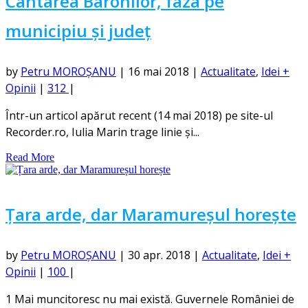
Cântarea Baronilor, faza pe
municipiu și județ
by
Petru MOROȘANU
|
16 mai 2018
|
Actualitate
,
Idei +
Opinii
|
312
|
Într-un articol apărut recent (14 mai 2018) pe site-ul
Recorder.ro, Iulia Marin trage linie și...
Read More
Țara arde, dar Maramureșul horește
by
Petru MOROȘANU
|
30 apr. 2018
|
Actualitate
,
Idei +
Opinii
|
100
|
1 Mai muncitoresc nu mai există. Guvernele României de