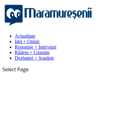
Actualitate
Idei + Opinii
Reportaje + Interviuri
Râdem + Glumim
Dezbateri + Sondaje
Select Page