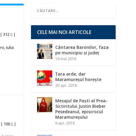
CELE MAI NOI ARTICOLE
|
312
|
Cântarea Baronilor, faza
o, Iulia
pe municipiu și județ
16 mai 2018
Țara arde, dar
Maramureșul horește
30 apr. 2018
Mesajul de Paști al Prea-
Sictiritului Justin Bieber
Pesedeanul, episcrocul
Maramureșului
6 apr. 2018
|
100
|