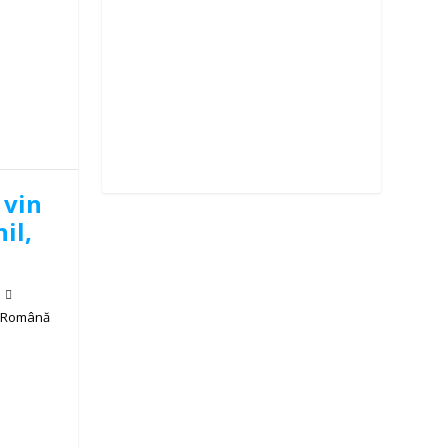
 vin
il,
a Română