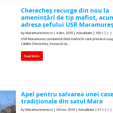
Cherecheș recurge din nou la
amenințări de tip mafiot, acu
adresa șefului USR Maramure
by
Maramuresenii.ro
|
4 dec. 2016
|
Actualitate
|
103
|
USR Maramureş condamnă felul mafiot în care primarul sus
Cătălin Cherecheş, încearcă să...
Read More
Apel pentru salvarea unei cas
tradiționale din satul Mara
by
Maramuresenii.ro
|
24 nov. 2016
|
Actualitate
|
31
|