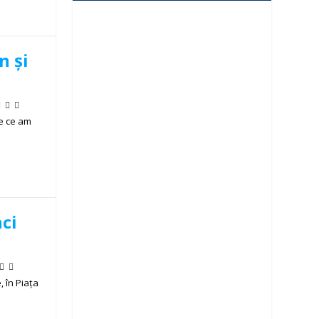
n și
e ce am
nci
, în Piața