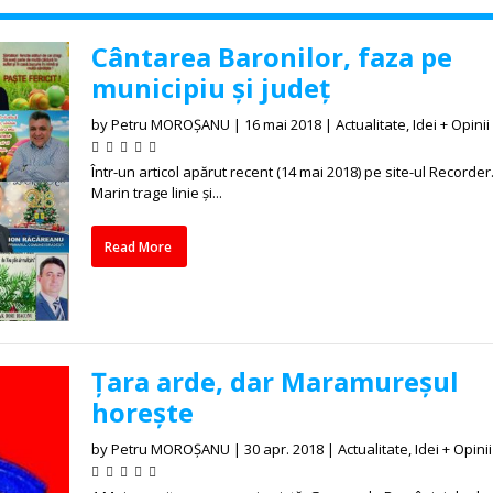
Cântarea Baronilor, faza pe
municipiu și județ
by
Petru MOROȘANU
|
16 mai 2018
|
Actualitate
,
Idei + Opinii
Într-un articol apărut recent (14 mai 2018) pe site-ul Recorder.r
Marin trage linie și...
Read More
Țara arde, dar Maramureșul
horește
by
Petru MOROȘANU
|
30 apr. 2018
|
Actualitate
,
Idei + Opinii