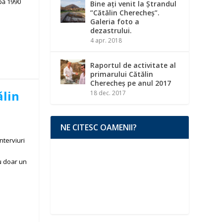
pă 1990
Bine ați venit la Ștrandul
”Cătălin Cherecheș”.
Galeria foto a
dezastrului.
4 apr. 2018
Raportul de activitate al
primarului Cătălin
Cherecheș pe anul 2017
ălin
18 dec. 2017
NE CITESC OAMENII?
nterviuri
u doar un