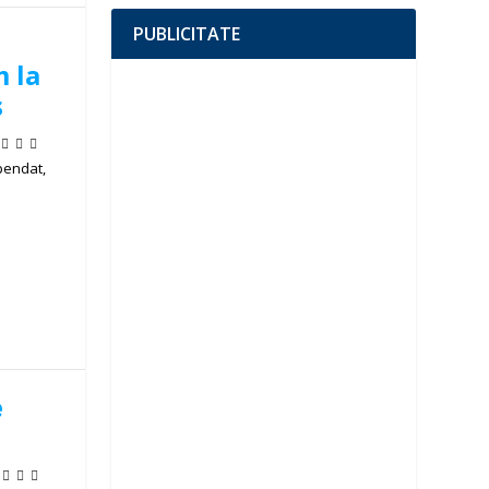
PUBLICITATE
m la
ș
pendat,
e