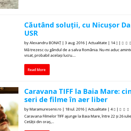
Căutând soluții, cu Nicușor Da
USR
by
Alexandru BONAȚ
|
3 aug. 2016
|
Actualitate
|
14
|
Mă trezesc cu gândul de a salva România. Nu-mi aduc amint
visat, probabil același lucru....
Read More
Caravana TIFF la Baia Mare: ci
seri de filme în aer liber
by
Maramuresenii.ro
|
18 iul. 2016
|
Actualitate
|
4
|
Caravana Filmelor TIFF ajunge la Baia Mare, între 22 și 26 iulie
Cetății din oraș,...