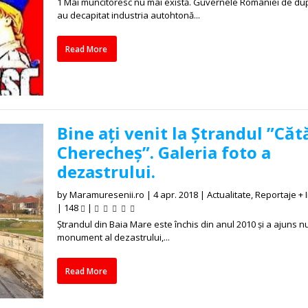
1 Mai muncitoresc nu mai există. Guvernele României de du
au decapitat industria autohtonă...
Read More
Bine ați venit la Ștrandul ”Căt
Cherecheș”. Galeria foto a
dezastrului.
by
Maramuresenii.ro
|
4 apr. 2018
|
Actualitate
,
Reportaje + I
|
148
|
Ștrandul din Baia Mare este închis din anul 2010 și a ajuns n
monument al dezastrului,...
Read More