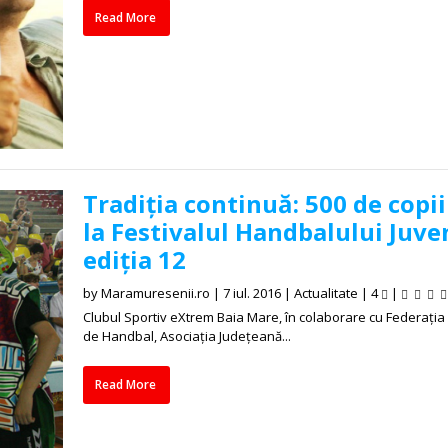
Read More
Tradiția continuă: 500 de copii
la Festivalul Handbalului Juven
ediția 12
by
Maramuresenii.ro
|
7 iul. 2016
|
Actualitate
|
4
|
Clubul Sportiv eXtrem Baia Mare, în colaborare cu Federați
de Handbal, Asociația Județeană...
Read More