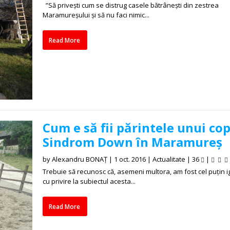
”Să privești cum se distrug casele bătrânești din zestrea
Maramureșului și să nu faci nimic...
Read More
Cum e să fii părintele unui cop
Sindrom Down în Maramureș
by
Alexandru BONAȚ
|
1 oct. 2016
|
Actualitate
|
36
|
Trebuie să recunosc că, asemeni multora, am fost cel puțin 
cu privire la subiectul acesta...
Read More