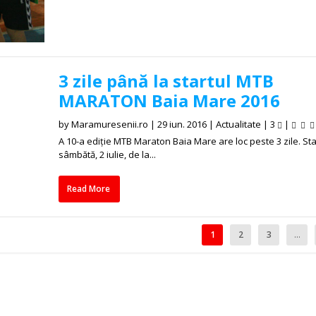
3 zile până la startul MTB
MARATON Baia Mare 2016
by
Maramuresenii.ro
|
29 iun. 2016
|
Actualitate
|
3
|
A 10-a ediție MTB Maraton Baia Mare are loc peste 3 zile. Sta
sâmbătă, 2 iulie, de la...
Read More
1
2
3
...