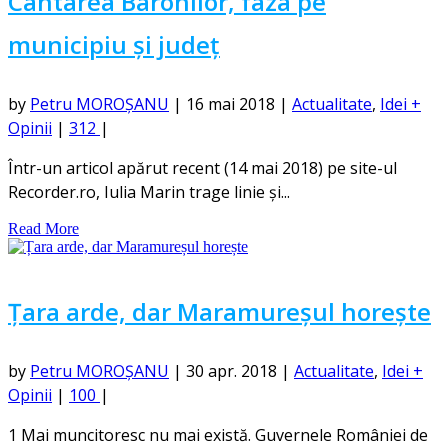
Cântarea Baronilor, faza pe
municipiu și județ
by
Petru MOROȘANU
|
16 mai 2018
|
Actualitate
,
Idei +
Opinii
|
312
|
Într-un articol apărut recent (14 mai 2018) pe site-ul
Recorder.ro, Iulia Marin trage linie și...
Read More
Țara arde, dar Maramureșul horește
by
Petru MOROȘANU
|
30 apr. 2018
|
Actualitate
,
Idei +
Opinii
|
100
|
1 Mai muncitoresc nu mai există. Guvernele României de