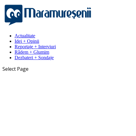
Actualitate
Idei + Opinii
Reportaje + Interviuri
Râdem + Glumim
Dezbateri + Sondaje
Select Page