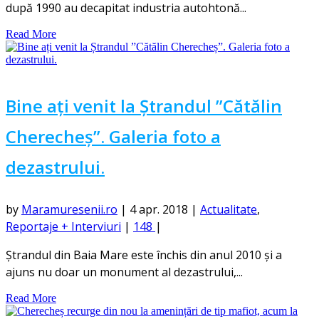
după 1990 au decapitat industria autohtonă...
Read More
Bine ați venit la Ștrandul ”Cătălin
Cherecheș”. Galeria foto a
dezastrului.
by
Maramuresenii.ro
|
4 apr. 2018
|
Actualitate
,
Reportaje + Interviuri
|
148
|
Ștrandul din Baia Mare este închis din anul 2010 și a
ajuns nu doar un monument al dezastrului,...
Read More