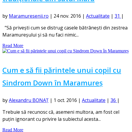
by
Maramuresenii.ro
|
24 nov. 2016
|
Actualitate
|
31
|
”Să privești cum se distrug casele bătrânești din zestrea
Maramureșului și să nu faci nimic...
Read More
Cum e să fii părintele unui copil cu
Sindrom Down în Maramureș
by
Alexandru BONAȚ
|
1 oct. 2016
|
Actualitate
|
36
|
Trebuie să recunosc că, asemeni multora, am fost cel
puțin ignorant cu privire la subiectul acesta...
Read More