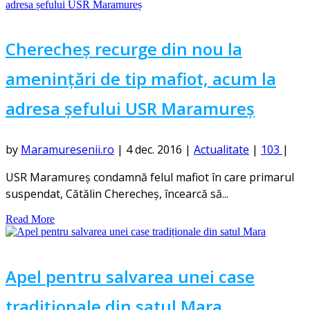
Cherecheș recurge din nou la
amenințări de tip mafiot, acum la
adresa șefului USR Maramureș
by
Maramuresenii.ro
|
4 dec. 2016
|
Actualitate
|
103
|
USR Maramureş condamnă felul mafiot în care primarul
suspendat, Cătălin Cherecheş, încearcă să...
Read More
Apel pentru salvarea unei case
tradiționale din satul Mara