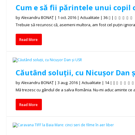
Cum e să fii părintele unui cop
by
Alexandru BONAȚ
|
1 oct. 2016
|
Actualitate
|
36
|
Trebuie să recunosc că, asemeni multora, am fost cel puțin ignorant
Read More
Căutând soluții, cu Nicușor Dan 
by
Alexandru BONAȚ
|
3 aug. 2016
|
Actualitate
|
14
|
Mă trezesc cu gândul de a salva România. Nu-mi aduc aminte ce am 
Read More