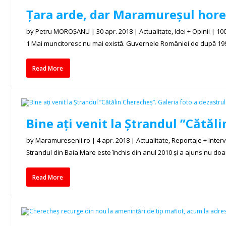
Țara arde, dar Maramureșul hore
by
Petru MOROȘANU
|
30 apr. 2018
|
Actualitate
,
Idei + Opinii
|
10
1 Mai muncitoresc nu mai există. Guvernele României de după 1990
Read More
Bine ați venit la Ștrandul ”Cătăli
by
Maramuresenii.ro
|
4 apr. 2018
|
Actualitate
,
Reportaje + Interv
Ștrandul din Baia Mare este închis din anul 2010 și a ajuns nu doa
Read More