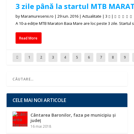
3 zile până la startul MTB MARA
by
Maramuresenii.ro
|
29 iun. 2016
|
Actualitate
|
3
|
A 10-a ediție MTB Maraton Baia Mare are loc peste 3 zile. Startul se
Read More
1
2
3
4
5
6
7
8
9
CELE MAI NOI ARTICOLE
Cântarea Baronilor, faza pe municipiu și
județ
16 mai 2018