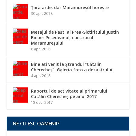
Țara arde, dar Maramureșul horește
30 apr. 2018
Mesajul de Paști al Prea-Sictiritului Justin
Bieber Pesedeanul, episcrocul
Maramureșului
6 apr. 2018
Bine ați venit la Ștrandul ”Cătălin
Cherecheș”. Galeria foto a dezastrului.
4 apr. 2018
Raportul de activitate al primarului
Cătălin Cherecheș pe anul 2017
18 dec. 2017
NE CITESC OAMENII?