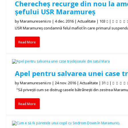
Cherecheș recurge din nou la ame
șefului USR Maramureș
by
Maramuresenii.ro
|
4 dec. 2016
|
Actualitate
|
103
|
USR Maramureş condamnă felul mafiot în care primarul suspendat,
Read More
Apel pentru salvarea unei case t
by
Maramuresenii.ro
|
24 nov. 2016
|
Actualitate
|
31
|
”Să privești cum se distrug casele bătrânești din zestrea Maramureș
Read More