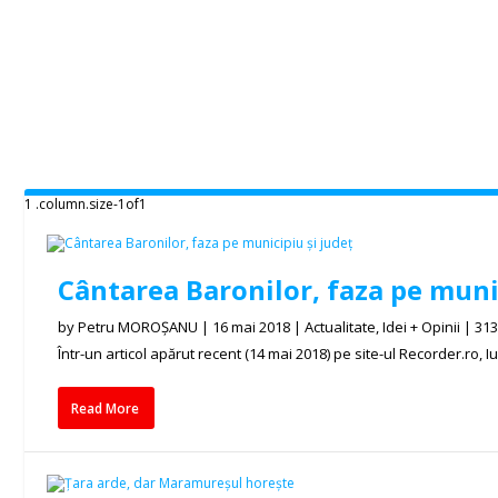
Cântarea Baronilor, faza pe munic
by
Petru MOROȘANU
|
16 mai 2018
|
Actualitate
,
Idei + Opinii
|
31
Într-un articol apărut recent (14 mai 2018) pe site-ul Recorder.ro, Iuli
Read More