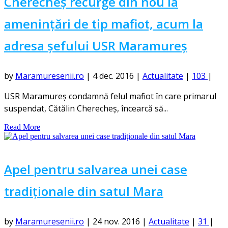
Cherecheș recurge din nou la
amenințări de tip mafiot, acum la
adresa șefului USR Maramureș
by
Maramuresenii.ro
|
4 dec. 2016
|
Actualitate
|
103
|
USR Maramureş condamnă felul mafiot în care primarul
suspendat, Cătălin Cherecheş, încearcă să...
Read More
Apel pentru salvarea unei case
tradiționale din satul Mara
by
Maramuresenii.ro
|
24 nov. 2016
|
Actualitate
|
31
|