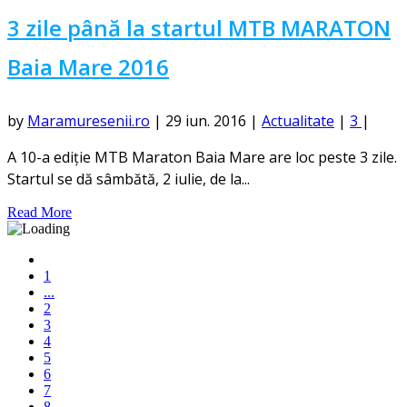
3 zile până la startul MTB MARATON
Baia Mare 2016
by
Maramuresenii.ro
|
29 iun. 2016
|
Actualitate
|
3
|
A 10-a ediție MTB Maraton Baia Mare are loc peste 3 zile.
Startul se dă sâmbătă, 2 iulie, de la...
Read More
1
...
2
3
4
5
6
7
8