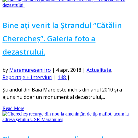
Bine ați venit la Ștrandul ”Cătălin
Cherecheș”. Galeria foto a
dezastrului.
by
Maramuresenii.ro
|
4 apr. 2018
|
Actualitate
,
Reportaje + Interviuri
|
148
|
Ștrandul din Baia Mare este închis din anul 2010 și a
ajuns nu doar un monument al dezastrului,...
Read More