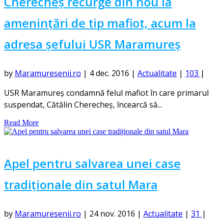
Cherecheș recurge din nou la
amenințări de tip mafiot, acum la
adresa șefului USR Maramureș
by
Maramuresenii.ro
|
4 dec. 2016
|
Actualitate
|
103
|
USR Maramureş condamnă felul mafiot în care primarul
suspendat, Cătălin Cherecheş, încearcă să...
Read More
Apel pentru salvarea unei case
tradiționale din satul Mara
by
Maramuresenii.ro
|
24 nov. 2016
|
Actualitate
|
31
|