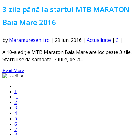
3 zile până la startul MTB MARATON
Baia Mare 2016
by
Maramuresenii.ro
|
29 iun. 2016
|
Actualitate
|
3
|
A 10-a ediție MTB Maraton Baia Mare are loc peste 3 zile.
Startul se dă sâmbătă, 2 iulie, de la...
Read More
1
...
2
3
4
5
6
7
8