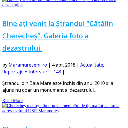
Bine ați venit la Ștrandul ”Cătălin
Cherecheș”. Galeria foto a
dezastrului.
by
Maramuresenii.ro
|
4 apr. 2018
|
Actualitate
,
Reportaje + Interviuri
|
148
|
Ștrandul din Baia Mare este închis din anul 2010 și a
ajuns nu doar un monument al dezastrului,...
Read More