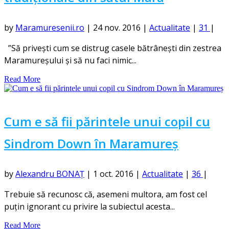
by
Maramuresenii.ro
|
24 nov. 2016
|
Actualitate
|
31
|
”Să privești cum se distrug casele bătrânești din zestrea
Maramureșului și să nu faci nimic...
Read More
Cum e să fii părintele unui copil cu
Sindrom Down în Maramureș
by
Alexandru BONAȚ
|
1 oct. 2016
|
Actualitate
|
36
|
Trebuie să recunosc că, asemeni multora, am fost cel
puțin ignorant cu privire la subiectul acesta...
Read More