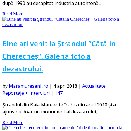
după 1990 au decapitat industria autohtonă...
Read More
Bine ați venit la Ștrandul ”Cătălin
Cherecheș”. Galeria foto a
dezastrului.
by
Maramuresenii.ro
|
4 apr. 2018
|
Actualitate
,
Reportaje + Interviuri
|
147
|
Ștrandul din Baia Mare este închis din anul 2010 și a
ajuns nu doar un monument al dezastrului,...
Read More