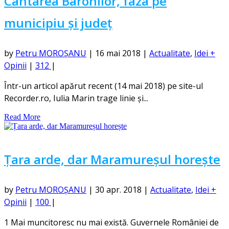
Cântarea Baronilor, faza pe
municipiu și județ
by
Petru MOROȘANU
|
16 mai 2018
|
Actualitate
,
Idei +
Opinii
|
312
|
Într-un articol apărut recent (14 mai 2018) pe site-ul
Recorder.ro, Iulia Marin trage linie și...
Read More
Țara arde, dar Maramureșul horește
by
Petru MOROȘANU
|
30 apr. 2018
|
Actualitate
,
Idei +
Opinii
|
100
|
1 Mai muncitoresc nu mai există. Guvernele României de