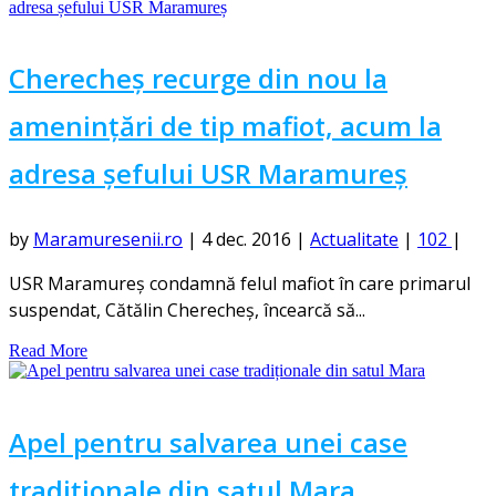
Cherecheș recurge din nou la
amenințări de tip mafiot, acum la
adresa șefului USR Maramureș
by
Maramuresenii.ro
|
4 dec. 2016
|
Actualitate
|
102
|
USR Maramureş condamnă felul mafiot în care primarul
suspendat, Cătălin Cherecheş, încearcă să...
Read More
Apel pentru salvarea unei case
tradiționale din satul Mara