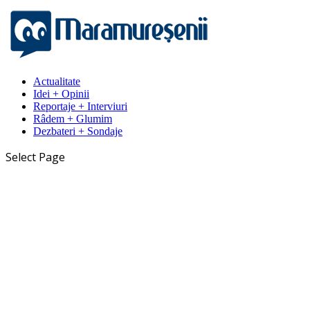
Actualitate
Idei + Opinii
Reportaje + Interviuri
Râdem + Glumim
Dezbateri + Sondaje
Select Page