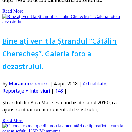
după 1990 au decapitat industria autohtonă...
Read More
Bine ați venit la Ștrandul ”Cătălin
Cherecheș”. Galeria foto a
dezastrului.
by
Maramuresenii.ro
|
4 apr. 2018
|
Actualitate
,
Reportaje + Interviuri
|
148
|
Ștrandul din Baia Mare este închis din anul 2010 și a
ajuns nu doar un monument al dezastrului,...
Read More