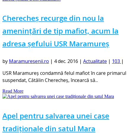
Cherecheș recurge din nou la
amenințări de tip mafiot, acum la
adresa șefului USR Maramureș
by
Maramuresenii.ro
|
4 dec. 2016
|
Actualitate
|
103
|
USR Maramureş condamnă felul mafiot în care primarul
suspendat, Cătălin Cherecheş, încearcă să...
Read More
Apel pentru salvarea unei case
tradiționale din satul Mara