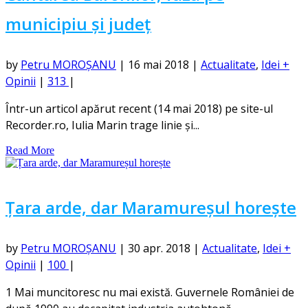
municipiu și județ
by
Petru MOROȘANU
|
16 mai 2018
|
Actualitate
,
Idei +
Opinii
|
313
|
Într-un articol apărut recent (14 mai 2018) pe site-ul
Recorder.ro, Iulia Marin trage linie și...
Read More
Țara arde, dar Maramureșul horește
by
Petru MOROȘANU
|
30 apr. 2018
|
Actualitate
,
Idei +
Opinii
|
100
|
1 Mai muncitoresc nu mai există. Guvernele României de