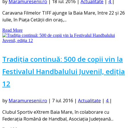
by
Maramuresenii.ro
|
18 iul. 2016
|
Actualitate
|
4
|
Caravana Filmelor TIFF ajunge la Baia Mare, între 22 și 26
iulie, în Piața Cetății din oraș,...
Read More
Tradiția continuă: 500 de copii vin la
Festivalul Handbalului Juvenil, ediția
12
by
Maramuresenii.ro
|
7 iul. 2016
|
Actualitate
|
4
|
Clubul Sportiv eXtrem Baia Mare, în colaborare cu
Federația Română de Handbal, Asociația Județeană...