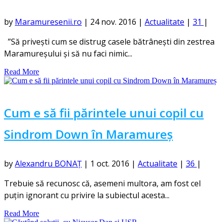
by
Maramuresenii.ro
|
24 nov. 2016
|
Actualitate
|
31
|
”Să privești cum se distrug casele bătrânești din zestrea
Maramureșului și să nu faci nimic...
Read More
Cum e să fii părintele unui copil cu
Sindrom Down în Maramureș
by
Alexandru BONAȚ
|
1 oct. 2016
|
Actualitate
|
36
|
Trebuie să recunosc că, asemeni multora, am fost cel
puțin ignorant cu privire la subiectul acesta...
Read More