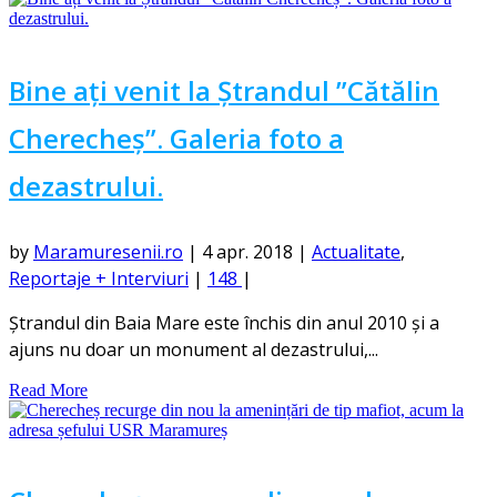
Bine ați venit la Ștrandul ”Cătălin
Cherecheș”. Galeria foto a
dezastrului.
by
Maramuresenii.ro
|
4 apr. 2018
|
Actualitate
,
Reportaje + Interviuri
|
148
|
Ștrandul din Baia Mare este închis din anul 2010 și a
ajuns nu doar un monument al dezastrului,...
Read More