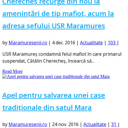
Cherecheș recurge din nou la
amenințări de tip mafiot, acum la
adresa șefului USR Maramureș
by
Maramuresenii.ro
|
4 dec. 2016
|
Actualitate
|
103
|
USR Maramureş condamnă felul mafiot în care primarul
suspendat, Cătălin Cherecheş, încearcă să...
Read More
Apel pentru salvarea unei case
tradiționale din satul Mara
by
Maramuresenii.ro
|
24 nov. 2016
|
Actualitate
|
31
|