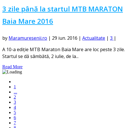
3 zile până la startul MTB MARATON
Baia Mare 2016
by
Maramuresenii.ro
|
29 iun. 2016
|
Actualitate
|
3
|
A 10-a ediție MTB Maraton Baia Mare are loc peste 3 zile.
Startul se dă sâmbătă, 2 iulie, de la...
Read More
1
...
2
3
4
5
6
7
8