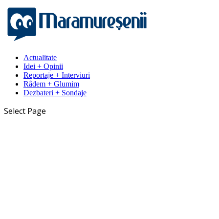
Actualitate
Idei + Opinii
Reportaje + Interviuri
Râdem + Glumim
Dezbateri + Sondaje
Select Page