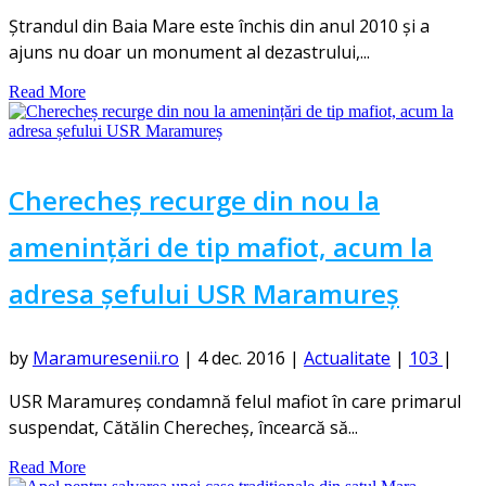
Ștrandul din Baia Mare este închis din anul 2010 și a
ajuns nu doar un monument al dezastrului,...
Read More
Cherecheș recurge din nou la
amenințări de tip mafiot, acum la
adresa șefului USR Maramureș
by
Maramuresenii.ro
|
4 dec. 2016
|
Actualitate
|
103
|
USR Maramureş condamnă felul mafiot în care primarul
suspendat, Cătălin Cherecheş, încearcă să...
Read More