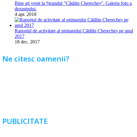
Bine ați venit la Ștrandul ”Cătălin Cherecheș”. Galeria foto a
dezastrului.
4 apr. 2018
Raportul de activitate al primarului Cătălin Cherecheș pe anul
2017
18 dec. 2017
Ne citesc oamenii?
PUBLICITATE