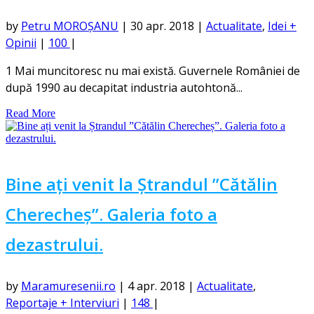
by
Petru MOROȘANU
|
30 apr. 2018
|
Actualitate
,
Idei +
Opinii
|
100
|
1 Mai muncitoresc nu mai există. Guvernele României de
după 1990 au decapitat industria autohtonă...
Read More
Bine ați venit la Ștrandul ”Cătălin
Cherecheș”. Galeria foto a
dezastrului.
by
Maramuresenii.ro
|
4 apr. 2018
|
Actualitate
,
Reportaje + Interviuri
|
148
|