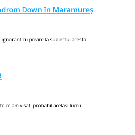
 Sindrom Down în Maramureș
gnorant cu privire la subiectul acesta...
R
ce am visat, probabil același lucru....