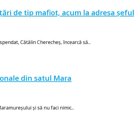
ări de tip mafiot, acum la adresa șef
endat, Cătălin Cherecheş, încearcă să...
ionale din satul Mara
ramureșului și să nu faci nimic...