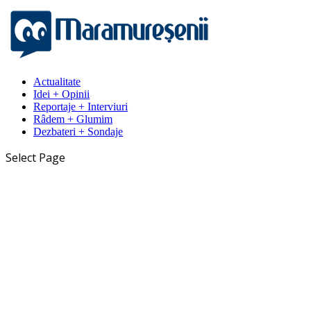
Actualitate
Idei + Opinii
Reportaje + Interviuri
Râdem + Glumim
Dezbateri + Sondaje
Select Page