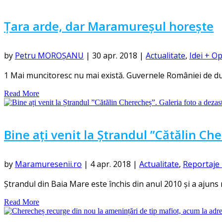
Țara arde, dar Maramureșul horește
by
Petru MOROȘANU
|
30 apr. 2018
|
Actualitate
,
Idei + Op
1 Mai muncitoresc nu mai există. Guvernele României de du
Read More
Bine ați venit la Ștrandul ”Cătălin Che
by
Maramuresenii.ro
|
4 apr. 2018
|
Actualitate
,
Reportaje 
Ștrandul din Baia Mare este închis din anul 2010 și a ajuns
Read More