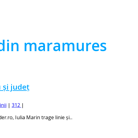
 din maramures
 și județ
inii
|
312
|
.ro, Iulia Marin trage linie și...