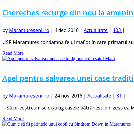
Cherecheș recurge din nou la ameninț
by
Maramuresenii.ro
|
4 dec. 2016
|
Actualitate
|
103
|
USR Maramureş condamnă felul mafiot în care primarul susp
Read More
Apel pentru salvarea unei case tradiț
by
Maramuresenii.ro
|
24 nov. 2016
|
Actualitate
|
31
|
”Să privești cum se distrug casele bătrânești din zestrea Ma
Read More