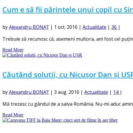
Cum e să fii părintele unui copil cu
by
Alexandru BONAȚ
|
1 oct. 2016
|
Actualitate
|
36
|
Trebuie să recunosc că, asemeni multora, am fost cel puțin i
Read More
Căutând soluții, cu Nicușor Dan și US
by
Alexandru BONAȚ
|
3 aug. 2016
|
Actualitate
|
14
|
Mă trezesc cu gândul de a salva România. Nu-mi aduc aminte 
Read More