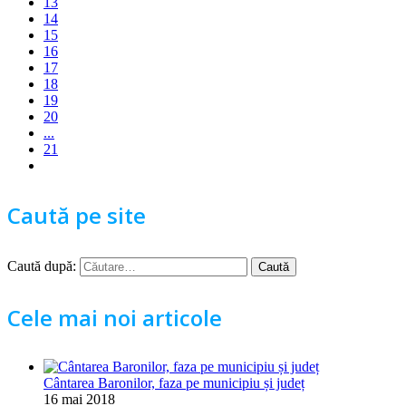
13
14
15
16
17
18
19
20
...
21
Caută pe site
Caută după:
Cele mai noi articole
Cântarea Baronilor, faza pe municipiu și județ
16 mai 2018