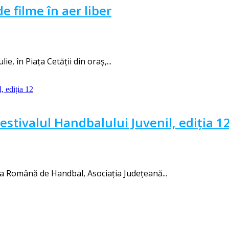
e filme în aer liber
e, în Piața Cetății din oraș,...
Festivalul Handbalului Juvenil, ediția 1
ia Română de Handbal, Asociația Județeană...