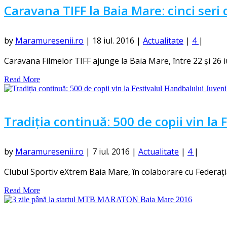
Caravana TIFF la Baia Mare: cinci seri d
by
Maramuresenii.ro
|
18 iul. 2016
|
Actualitate
|
4
|
Caravana Filmelor TIFF ajunge la Baia Mare, între 22 și 26 iuli
Read More
Tradiția continuă: 500 de copii vin la 
by
Maramuresenii.ro
|
7 iul. 2016
|
Actualitate
|
4
|
Clubul Sportiv eXtrem Baia Mare, în colaborare cu Federaț
Read More