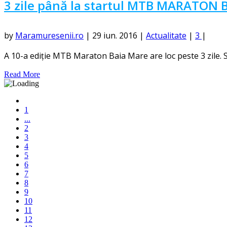
3 zile până la startul MTB MARATON 
by
Maramuresenii.ro
|
29 iun. 2016
|
Actualitate
|
3
|
A 10-a ediție MTB Maraton Baia Mare are loc peste 3 zile. Sta
Read More
1
...
2
3
4
5
6
7
8
9
10
11
12