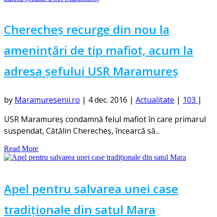
Cherecheș recurge din nou la
amenințări de tip mafiot, acum la
adresa șefului USR Maramureș
by
Maramuresenii.ro
|
4 dec. 2016
|
Actualitate
|
103
|
USR Maramureş condamnă felul mafiot în care primarul
suspendat, Cătălin Cherecheş, încearcă să...
Read More
Apel pentru salvarea unei case
tradiționale din satul Mara