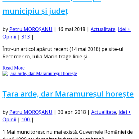
municipiu și județ
by
Petru MOROȘANU
|
16 mai 2018
|
Actualitate
,
Idei +
Opinii
|
313
|
Într-un articol apărut recent (14 mai 2018) pe site-ul
Recorder.ro, Iulia Marin trage linie și...
Read More
Țara arde, dar Maramureșul horește
by
Petru MOROȘANU
|
30 apr. 2018
|
Actualitate
,
Idei +
Opinii
|
100
|
1 Mai muncitoresc nu mai există. Guvernele României de