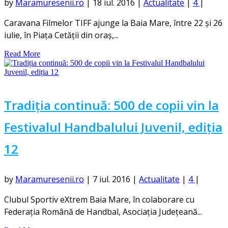
by
Maramuresenii.ro
|
18 iul. 2016
|
Actualitate
|
4
|
Caravana Filmelor TIFF ajunge la Baia Mare, între 22 și 26
iulie, în Piața Cetății din oraș,...
Read More
Tradiția continuă: 500 de copii vin la
Festivalul Handbalului Juvenil, ediția
12
by
Maramuresenii.ro
|
7 iul. 2016
|
Actualitate
|
4
|
Clubul Sportiv eXtrem Baia Mare, în colaborare cu
Federația Română de Handbal, Asociația Județeană...