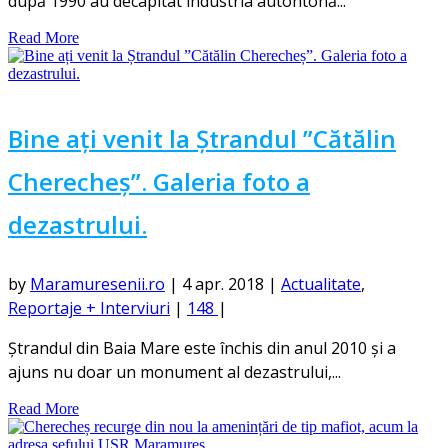
după 1990 au decapitat industria autohtonă...
Read More
Bine ați venit la Ștrandul ”Cătălin
Cherecheș”. Galeria foto a
dezastrului.
by
Maramuresenii.ro
|
4 apr. 2018
|
Actualitate
,
Reportaje + Interviuri
|
148
|
Ștrandul din Baia Mare este închis din anul 2010 și a
ajuns nu doar un monument al dezastrului,...
Read More