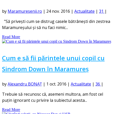
by
Maramuresenii.ro
|
24 nov. 2016
|
Actualitate
|
31
|
”Să privești cum se distrug casele bătrânești din zestrea
Maramureșului și să nu faci nimic...
Read More
Cum e să fii părintele unui copil cu
Sindrom Down în Maramureș
by
Alexandru BONAȚ
|
1 oct. 2016
|
Actualitate
|
36
|
Trebuie să recunosc că, asemeni multora, am fost cel
puțin ignorant cu privire la subiectul acesta...
Read More