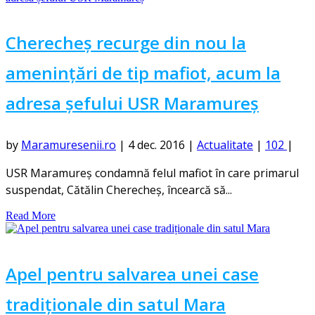
Cherecheș recurge din nou la
amenințări de tip mafiot, acum la
adresa șefului USR Maramureș
by
Maramuresenii.ro
|
4 dec. 2016
|
Actualitate
|
102
|
USR Maramureş condamnă felul mafiot în care primarul
suspendat, Cătălin Cherecheş, încearcă să...
Read More
Apel pentru salvarea unei case
tradiționale din satul Mara