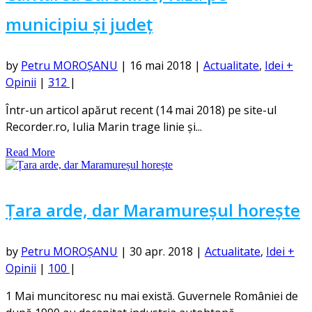
municipiu și județ
by
Petru MOROȘANU
|
16 mai 2018
|
Actualitate
,
Idei +
Opinii
|
312
|
Într-un articol apărut recent (14 mai 2018) pe site-ul
Recorder.ro, Iulia Marin trage linie și...
Read More
Țara arde, dar Maramureșul horește
by
Petru MOROȘANU
|
30 apr. 2018
|
Actualitate
,
Idei +
Opinii
|
100
|
1 Mai muncitoresc nu mai există. Guvernele României de