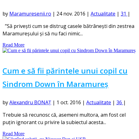
by
Maramuresenii.ro
|
24 nov. 2016
|
Actualitate
|
31
|
”Să privești cum se distrug casele bătrânești din zestrea
Maramureșului și să nu faci nimic...
Read More
Cum e să fii părintele unui copil cu
Sindrom Down în Maramureș
by
Alexandru BONAȚ
|
1 oct. 2016
|
Actualitate
|
36
|
Trebuie să recunosc că, asemeni multora, am fost cel
puțin ignorant cu privire la subiectul acesta...
Read More