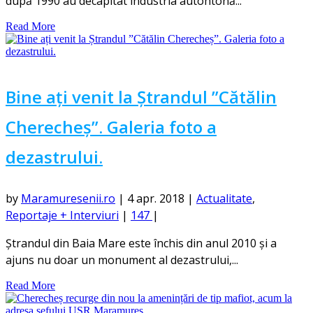
după 1990 au decapitat industria autohtonă...
Read More
Bine ați venit la Ștrandul ”Cătălin
Cherecheș”. Galeria foto a
dezastrului.
by
Maramuresenii.ro
|
4 apr. 2018
|
Actualitate
,
Reportaje + Interviuri
|
147
|
Ștrandul din Baia Mare este închis din anul 2010 și a
ajuns nu doar un monument al dezastrului,...
Read More