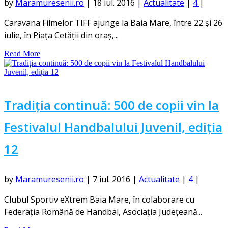
by
Maramuresenii.ro
|
18 iul. 2016
|
Actualitate
|
4
|
Caravana Filmelor TIFF ajunge la Baia Mare, între 22 și 26
iulie, în Piața Cetății din oraș,...
Read More
Tradiția continuă: 500 de copii vin la
Festivalul Handbalului Juvenil, ediția
12
by
Maramuresenii.ro
|
7 iul. 2016
|
Actualitate
|
4
|
Clubul Sportiv eXtrem Baia Mare, în colaborare cu
Federația Română de Handbal, Asociația Județeană...