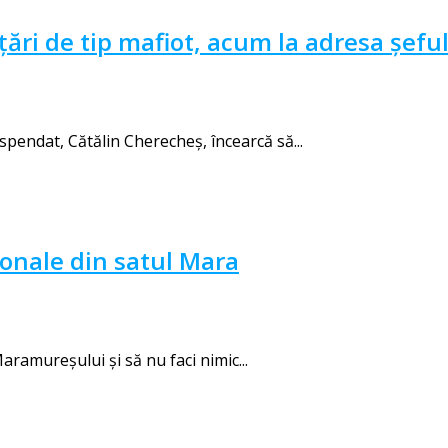
ări de tip mafiot, acum la adresa șef
endat, Cătălin Cherecheş, încearcă să...
ionale din satul Mara
ramureșului și să nu faci nimic...