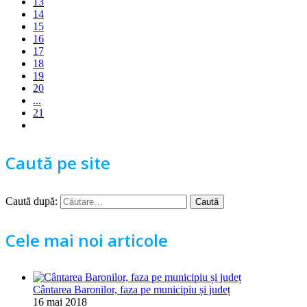
13
14
15
16
17
18
19
20
...
21
Caută pe site
Caută după:
Cele mai noi articole
Cântarea Baronilor, faza pe municipiu și județ
16 mai 2018