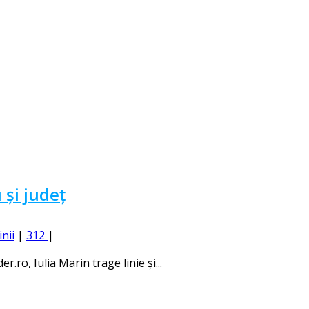
 și județ
inii
|
312
|
.ro, Iulia Marin trage linie și...