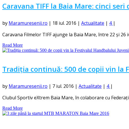
Caravana TIFF la Baia Mare: cinci seri d
by
Maramuresenii.ro
|
18 iul. 2016
|
Actualitate
|
4
|
Caravana Filmelor TIFF ajunge la Baia Mare, între 22 și 26 iuli
Read More
Tradiția continuă: 500 de copii vin la 
by
Maramuresenii.ro
|
7 iul. 2016
|
Actualitate
|
4
|
Clubul Sportiv eXtrem Baia Mare, în colaborare cu Federaț
Read More