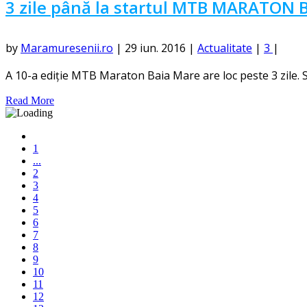
3 zile până la startul MTB MARATON 
by
Maramuresenii.ro
|
29 iun. 2016
|
Actualitate
|
3
|
A 10-a ediție MTB Maraton Baia Mare are loc peste 3 zile. Sta
Read More
1
...
2
3
4
5
6
7
8
9
10
11
12