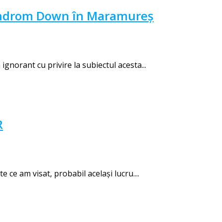
 Sindrom Down în Maramureș
gnorant cu privire la subiectul acesta...
R
ce am visat, probabil același lucru....