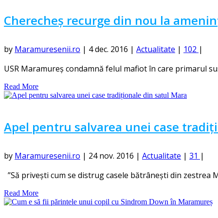
Cherecheș recurge din nou la ameninț
by
Maramuresenii.ro
|
4 dec. 2016
|
Actualitate
|
102
|
USR Maramureş condamnă felul mafiot în care primarul susp
Read More
Apel pentru salvarea unei case tradiț
by
Maramuresenii.ro
|
24 nov. 2016
|
Actualitate
|
31
|
”Să privești cum se distrug casele bătrânești din zestrea Ma
Read More