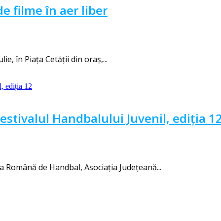
e filme în aer liber
e, în Piața Cetății din oraș,...
Festivalul Handbalului Juvenil, ediția 1
ia Română de Handbal, Asociația Județeană...