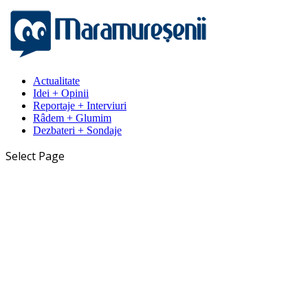
Actualitate
Idei + Opinii
Reportaje + Interviuri
Râdem + Glumim
Dezbateri + Sondaje
Select Page