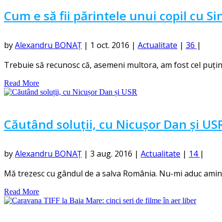
Cum e să fii părintele unui copil cu
by
Alexandru BONAȚ
|
1 oct. 2016
|
Actualitate
|
36
|
Trebuie să recunosc că, asemeni multora, am fost cel puțin i
Read More
Căutând soluții, cu Nicușor Dan și US
by
Alexandru BONAȚ
|
3 aug. 2016
|
Actualitate
|
14
|
Mă trezesc cu gândul de a salva România. Nu-mi aduc aminte 
Read More