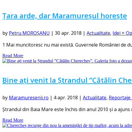
Țara arde, dar Maramureșul horește
by
Petru MOROȘANU
|
30 apr. 2018
|
Actualitate
,
Idei + Op
1 Mai muncitoresc nu mai există. Guvernele României de du
Read More
Bine ați venit la Ștrandul ”Cătălin Che
by
Maramuresenii.ro
|
4 apr. 2018
|
Actualitate
,
Reportaje 
Ștrandul din Baia Mare este închis din anul 2010 și a ajuns
Read More