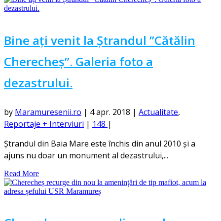
Bine ați venit la Ștrandul ”Cătălin
Cherecheș”. Galeria foto a
dezastrului.
by
Maramuresenii.ro
|
4 apr. 2018
|
Actualitate
,
Reportaje + Interviuri
|
148
|
Ștrandul din Baia Mare este închis din anul 2010 și a
ajuns nu doar un monument al dezastrului,...
Read More