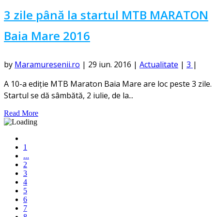
3 zile până la startul MTB MARATON
Baia Mare 2016
by
Maramuresenii.ro
|
29 iun. 2016
|
Actualitate
|
3
|
A 10-a ediție MTB Maraton Baia Mare are loc peste 3 zile.
Startul se dă sâmbătă, 2 iulie, de la...
Read More
1
...
2
3
4
5
6
7
8