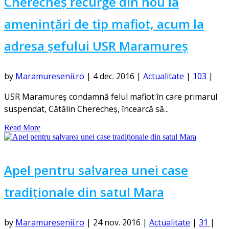
Cherecheș recurge din nou la
amenințări de tip mafiot, acum la
adresa șefului USR Maramureș
by
Maramuresenii.ro
|
4 dec. 2016
|
Actualitate
|
103
|
USR Maramureş condamnă felul mafiot în care primarul
suspendat, Cătălin Cherecheş, încearcă să...
Read More
Apel pentru salvarea unei case
tradiționale din satul Mara
by
Maramuresenii.ro
|
24 nov. 2016
|
Actualitate
|
31
|