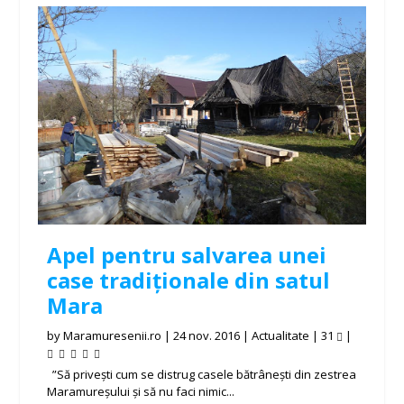
Apel pentru salvarea unei
case tradiționale din satul
Mara
by
Maramuresenii.ro
|
24 nov. 2016
|
Actualitate
|
31
|
”Să privești cum se distrug casele bătrânești din zestrea
Maramureșului și să nu faci nimic...