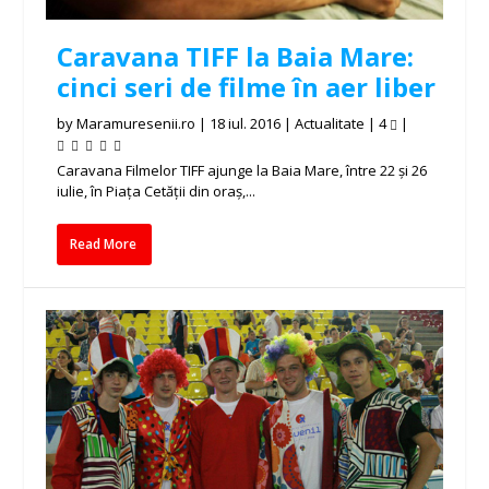
Caravana TIFF la Baia Mare:
cinci seri de filme în aer liber
by
Maramuresenii.ro
|
18 iul. 2016
|
Actualitate
|
4
|
Caravana Filmelor TIFF ajunge la Baia Mare, între 22 și 26
iulie, în Piața Cetății din oraș,...
Read More