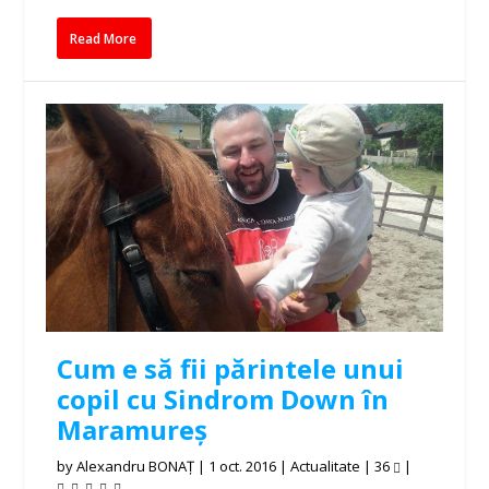
Read More
Cum e să fii părintele unui
copil cu Sindrom Down în
Maramureș
by
Alexandru BONAȚ
|
1 oct. 2016
|
Actualitate
|
36
|