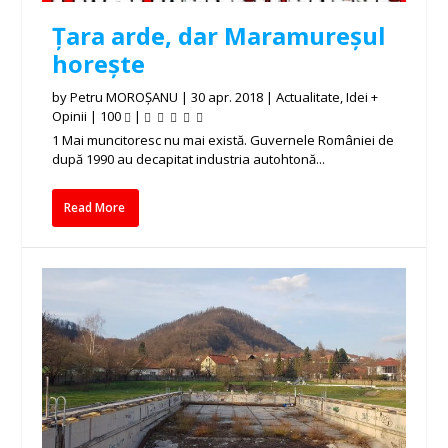
Țara arde, dar Maramureșul
horește
by
Petru MOROȘANU
|
30 apr. 2018
|
Actualitate
,
Idei +
Opinii
|
100
|
1 Mai muncitoresc nu mai există. Guvernele României de
după 1990 au decapitat industria autohtonă...
Read More