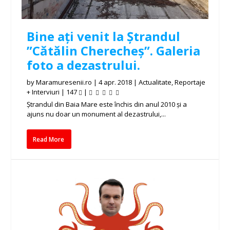
Bine ați venit la Ștrandul
”Cătălin Cherecheș”. Galeria
foto a dezastrului.
by
Maramuresenii.ro
|
4 apr. 2018
|
Actualitate
,
Reportaje
+ Interviuri
|
147
|
Ștrandul din Baia Mare este închis din anul 2010 și a
ajuns nu doar un monument al dezastrului,...
Read More