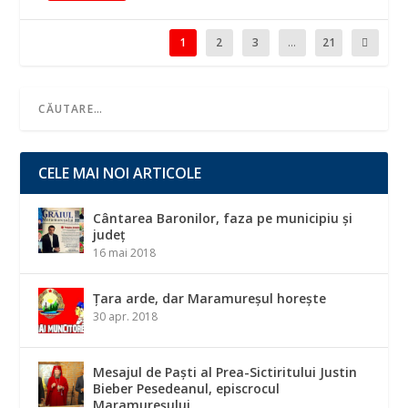
1
2
3
...
21
CELE MAI NOI ARTICOLE
Cântarea Baronilor, faza pe municipiu și
județ
16 mai 2018
Țara arde, dar Maramureșul horește
30 apr. 2018
Mesajul de Paști al Prea-Sictiritului Justin
Bieber Pesedeanul, episcrocul
Maramureșului