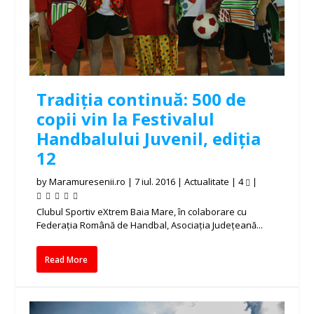
Tradiția continuă: 500 de
copii vin la Festivalul
Handbalului Juvenil, ediția
12
by
Maramuresenii.ro
|
7 iul. 2016
|
Actualitate
|
4
|
Clubul Sportiv eXtrem Baia Mare, în colaborare cu
Federația Română de Handbal, Asociația Județeană...
Read More