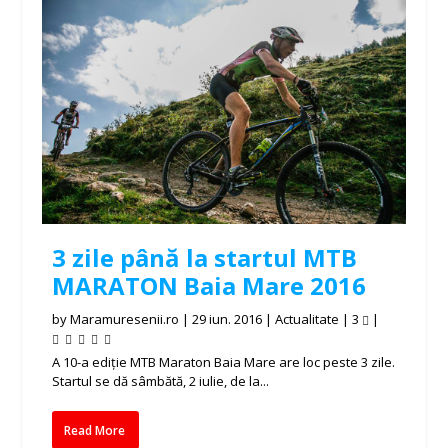
3 zile până la startul MTB
MARATON Baia Mare 2016
by
Maramuresenii.ro
|
29 iun. 2016
|
Actualitate
|
3
|
A 10-a ediție MTB Maraton Baia Mare are loc peste 3 zile.
Startul se dă sâmbătă, 2 iulie, de la...
Read More