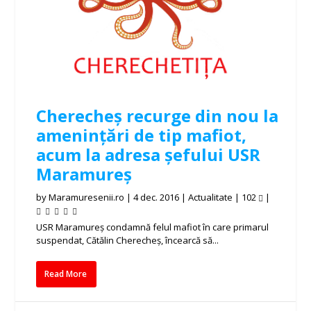
Cherecheș recurge din nou la
amenințări de tip mafiot,
acum la adresa șefului USR
Maramureș
by
Maramuresenii.ro
|
4 dec. 2016
|
Actualitate
|
102
|
USR Maramureş condamnă felul mafiot în care primarul
suspendat, Cătălin Cherecheş, încearcă să...
Read More