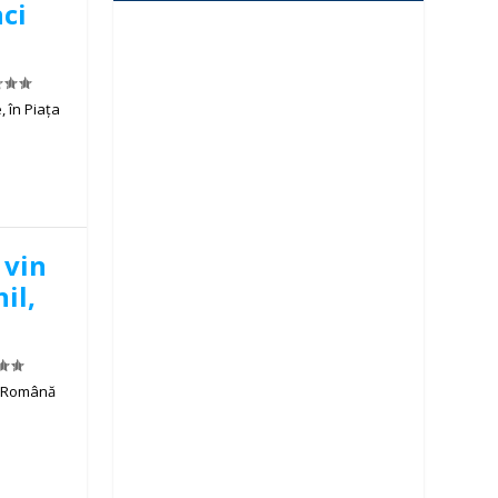
nci
, în Piața
 vin
il,
a Română