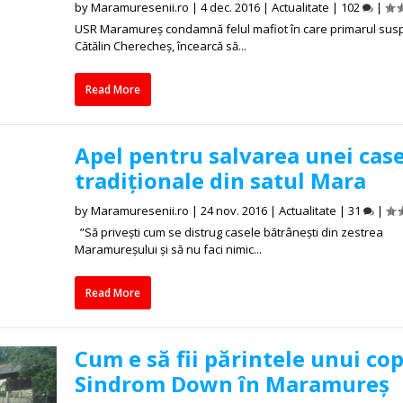
by
Maramuresenii.ro
|
4 dec. 2016
|
Actualitate
|
102
|
USR Maramureş condamnă felul mafiot în care primarul sus
Cătălin Cherecheş, încearcă să...
Read More
Apel pentru salvarea unei cas
tradiționale din satul Mara
by
Maramuresenii.ro
|
24 nov. 2016
|
Actualitate
|
31
|
”Să privești cum se distrug casele bătrânești din zestrea
Maramureșului și să nu faci nimic...
Read More
Cum e să fii părintele unui cop
Sindrom Down în Maramureș