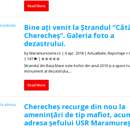
Read More
Bine ați venit la Ștrandul ”Căt
Cherecheș”. Galeria foto a
dezastrului.
by
Maramuresenii.ro
|
4 apr. 2018
|
Actualitate
,
Reportaje + I
|
147
|
Ștrandul din Baia Mare este închis din anul 2010 și a ajuns n
monument al dezastrului,...
Read More
Cherecheș recurge din nou la
amenințări de tip mafiot, acu
adresa șefului USR Maramure