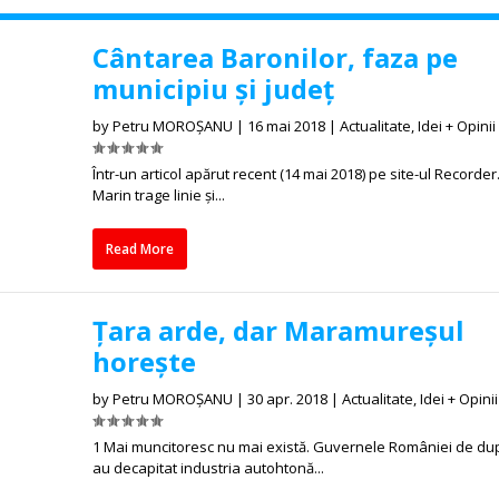
Cântarea Baronilor, faza pe
municipiu și județ
by
Petru MOROȘANU
|
16 mai 2018
|
Actualitate
,
Idei + Opinii
Într-un articol apărut recent (14 mai 2018) pe site-ul Recorder.r
Marin trage linie și...
Read More
Țara arde, dar Maramureșul
horește
by
Petru MOROȘANU
|
30 apr. 2018
|
Actualitate
,
Idei + Opinii
1 Mai muncitoresc nu mai există. Guvernele României de du
au decapitat industria autohtonă...