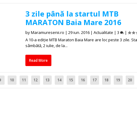
3 zile până la startul MTB
MARATON Baia Mare 2016
by
Maramuresenii.ro
|
29 iun. 2016
|
Actualitate
|
3
|
A 10-a ediție MTB Maraton Baia Mare are loc peste 3 zile. Sta
sâmbătă, 2 iulie, de la...
Read More
9
10
11
12
13
14
15
16
17
18
19
20