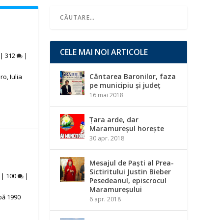
CELE MAI NOI ARTICOLE
|
312
|
Cântarea Baronilor, faza
o, Iulia
pe municipiu și județ
16 mai 2018
Țara arde, dar
Maramureșul horește
30 apr. 2018
Mesajul de Paști al Prea-
Sictiritului Justin Bieber
|
100
|
Pesedeanul, episcrocul
Maramureșului
pă 1990
6 apr. 2018