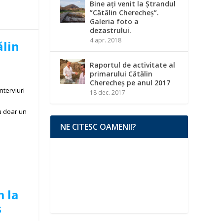
Bine ați venit la Ștrandul
”Cătălin Cherecheș”.
Galeria foto a
dezastrului.
4 apr. 2018
ălin
Raportul de activitate al
primarului Cătălin
Cherecheș pe anul 2017
nterviuri
18 dec. 2017
u doar un
NE CITESC OAMENII?
m la
ș