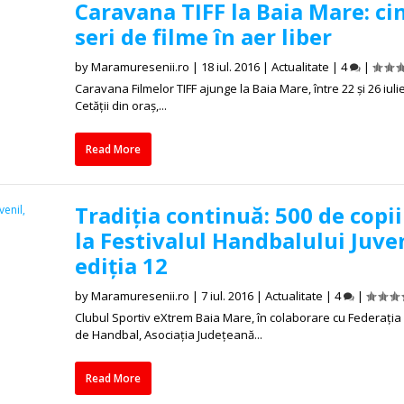
Caravana TIFF la Baia Mare: ci
seri de filme în aer liber
by
Maramuresenii.ro
|
18 iul. 2016
|
Actualitate
|
4
|
Caravana Filmelor TIFF ajunge la Baia Mare, între 22 și 26 iulie
Cetății din oraș,...
Read More
Tradiția continuă: 500 de copii
la Festivalul Handbalului Juven
ediția 12
by
Maramuresenii.ro
|
7 iul. 2016
|
Actualitate
|
4
|
Clubul Sportiv eXtrem Baia Mare, în colaborare cu Federați
de Handbal, Asociația Județeană...
Read More