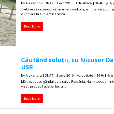
by
Alexandru BONAȚ
|
1 oct. 2016
|
Actualitate
|
36
|
Trebuie să recunosc că, asemeni multora, am fost cel puțin 
cu privire la subiectul acesta...
Read More
Căutând soluții, cu Nicușor Da
USR
by
Alexandru BONAȚ
|
3 aug. 2016
|
Actualitate
|
14
|
Mă trezesc cu gândul de a salva România. Nu-mi aduc amint
visat, probabil același lucru....
Read More