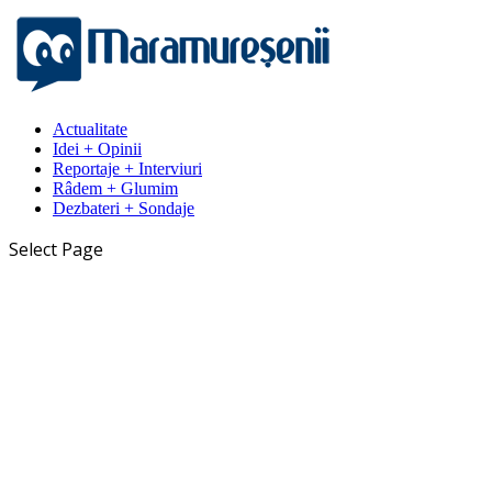
Actualitate
Idei + Opinii
Reportaje + Interviuri
Râdem + Glumim
Dezbateri + Sondaje
Select Page