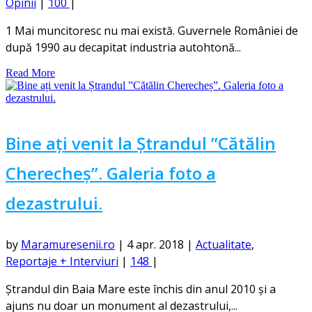
Opinii
|
100
|
1 Mai muncitoresc nu mai există. Guvernele României de
după 1990 au decapitat industria autohtonă...
Read More
Bine ați venit la Ștrandul ”Cătălin
Cherecheș”. Galeria foto a
dezastrului.
by
Maramuresenii.ro
|
4 apr. 2018
|
Actualitate
,
Reportaje + Interviuri
|
148
|
Ștrandul din Baia Mare este închis din anul 2010 și a
ajuns nu doar un monument al dezastrului,...