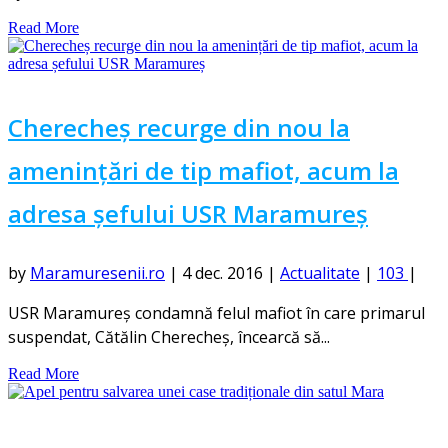
Read More
Cherecheș recurge din nou la
amenințări de tip mafiot, acum la
adresa șefului USR Maramureș
by
Maramuresenii.ro
|
4 dec. 2016
|
Actualitate
|
103
|
USR Maramureş condamnă felul mafiot în care primarul
suspendat, Cătălin Cherecheş, încearcă să...
Read More