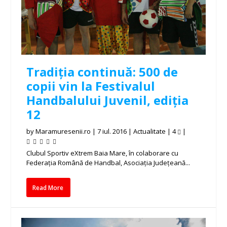
Tradiția continuă: 500 de
copii vin la Festivalul
Handbalului Juvenil, ediția
12
by
Maramuresenii.ro
|
7 iul. 2016
|
Actualitate
|
4
|
Clubul Sportiv eXtrem Baia Mare, în colaborare cu
Federația Română de Handbal, Asociația Județeană...
Read More