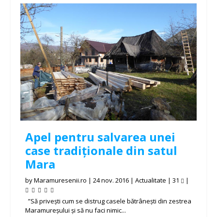
Apel pentru salvarea unei
case tradiționale din satul
Mara
by
Maramuresenii.ro
|
24 nov. 2016
|
Actualitate
|
31
|
”Să privești cum se distrug casele bătrânești din zestrea
Maramureșului și să nu faci nimic...