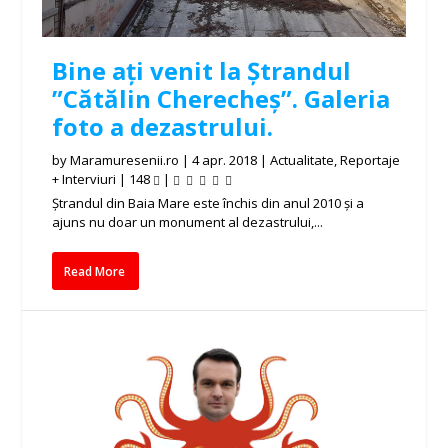
Bine ați venit la Ștrandul
”Cătălin Cherecheș”. Galeria
foto a dezastrului.
by
Maramuresenii.ro
|
4 apr. 2018
|
Actualitate
,
Reportaje
+ Interviuri
|
148
|
Ștrandul din Baia Mare este închis din anul 2010 și a
ajuns nu doar un monument al dezastrului,...
Read More