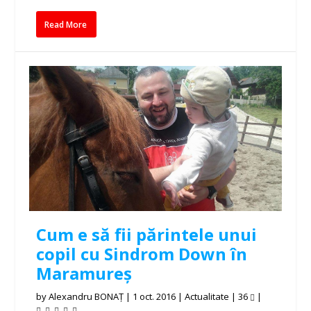
Read More
Cum e să fii părintele unui
copil cu Sindrom Down în
Maramureș
by
Alexandru BONAȚ
|
1 oct. 2016
|
Actualitate
|
36
|