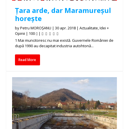
Țara arde, dar Maramureșul
horește
by
Petru MOROȘANU
|
30 apr. 2018
|
Actualitate
,
Idei +
Opinii
|
100
|
1 Mai muncitoresc nu mai există. Guvernele României de
după 1990 au decapitat industria autohtonă...
Read More