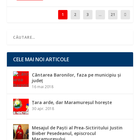
1
2
3
...
21
CELE MAI NOI ARTICOLE
Cântarea Baronilor, faza pe municipiu și
județ
16 mai 2018
Țara arde, dar Maramureșul horește
30 apr. 2018
Mesajul de Paști al Prea-Sictiritului Justin
Bieber Pesedeanul, episcrocul
Maramureșului