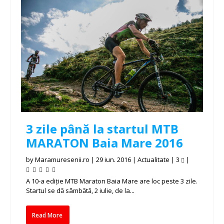
3 zile până la startul MTB
MARATON Baia Mare 2016
by
Maramuresenii.ro
|
29 iun. 2016
|
Actualitate
|
3
|
A 10-a ediție MTB Maraton Baia Mare are loc peste 3 zile.
Startul se dă sâmbătă, 2 iulie, de la...
Read More