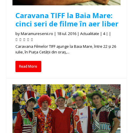
Caravana TIFF la Baia Mare:
cinci seri de filme în aer liber
by
Maramuresenii.ro
|
18 iul. 2016
|
Actualitate
|
4
|
Caravana Filmelor TIFF ajunge la Baia Mare, între 22 și 26
iulie, în Piața Cetății din oraș,...
Read More