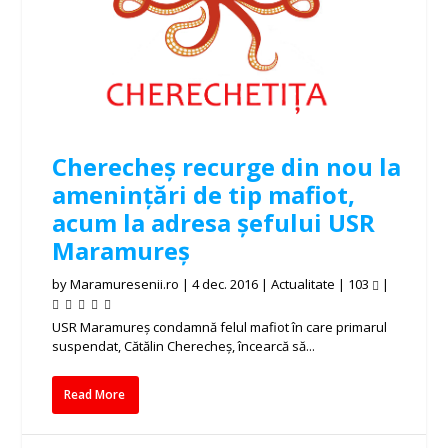
Cherecheș recurge din nou la
amenințări de tip mafiot,
acum la adresa șefului USR
Maramureș
by
Maramuresenii.ro
|
4 dec. 2016
|
Actualitate
|
103
|
USR Maramureş condamnă felul mafiot în care primarul
suspendat, Cătălin Cherecheş, încearcă să...
Read More