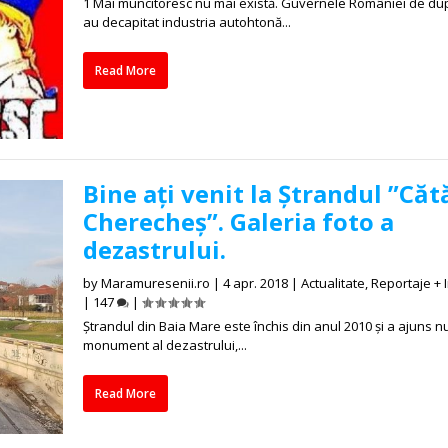
1 Mai muncitoresc nu mai există. Guvernele României de du
au decapitat industria autohtonă...
Read More
Bine ați venit la Ștrandul ”Căt
Cherecheș”. Galeria foto a
dezastrului.
by
Maramuresenii.ro
|
4 apr. 2018
|
Actualitate
,
Reportaje + I
|
147
|
Ștrandul din Baia Mare este închis din anul 2010 și a ajuns n
monument al dezastrului,...
Read More