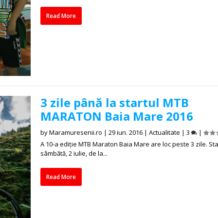
Read More
3 zile până la startul MTB
MARATON Baia Mare 2016
by
Maramuresenii.ro
|
29 iun. 2016
|
Actualitate
|
3
|
A 10-a ediție MTB Maraton Baia Mare are loc peste 3 zile. Sta
sâmbătă, 2 iulie, de la...
Read More