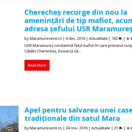
Cherecheș recurge din nou la
amenințări de tip mafiot, acu
adresa șefului USR Maramure
by
Maramuresenii.ro
|
4 dec. 2016
|
Actualitate
|
102
|
USR Maramureş condamnă felul mafiot în care primarul sus
Cătălin Cherecheş, încearcă să...
Read More
Apel pentru salvarea unei cas
tradiționale din satul Mara
by
Maramuresenii.ro
|
24 nov. 2016
|
Actualitate
|
31
|