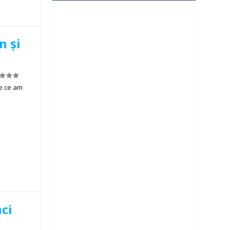
n și
e ce am
nci