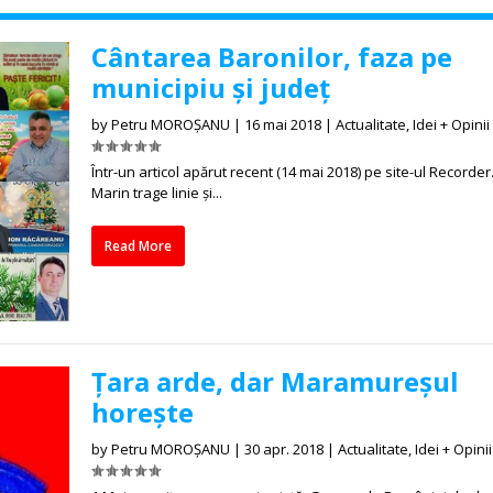
Cântarea Baronilor, faza pe
municipiu și județ
by
Petru MOROȘANU
|
16 mai 2018
|
Actualitate
,
Idei + Opinii
Într-un articol apărut recent (14 mai 2018) pe site-ul Recorder.r
Marin trage linie și...
Read More
Țara arde, dar Maramureșul
horește
by
Petru MOROȘANU
|
30 apr. 2018
|
Actualitate
,
Idei + Opinii