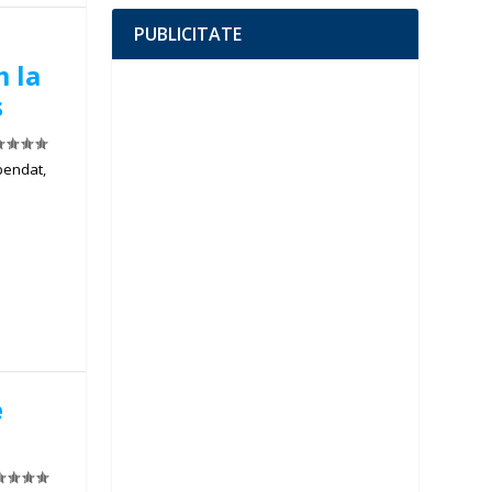
PUBLICITATE
m la
ș
pendat,
e