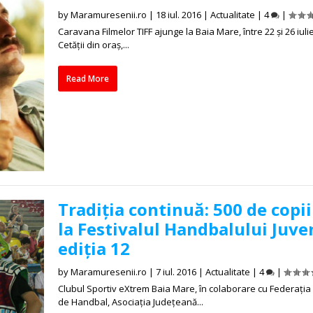
by
Maramuresenii.ro
|
18 iul. 2016
|
Actualitate
|
4
|
Caravana Filmelor TIFF ajunge la Baia Mare, între 22 și 26 iulie
Cetății din oraș,...
Read More
Tradiția continuă: 500 de copii
la Festivalul Handbalului Juven
ediția 12
by
Maramuresenii.ro
|
7 iul. 2016
|
Actualitate
|
4
|
Clubul Sportiv eXtrem Baia Mare, în colaborare cu Federați
de Handbal, Asociația Județeană...