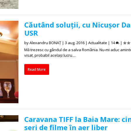
Căutând soluții, cu Nicușor Da
USR
by
Alexandru BONAȚ
|
3 aug. 2016
|
Actualitate
|
14
|
Mă trezesc cu gândul de a salva România. Nu-mi aduc amint
visat, probabil același lucru....
Read More
Caravana TIFF la Baia Mare: ci
seri de filme în aer liber