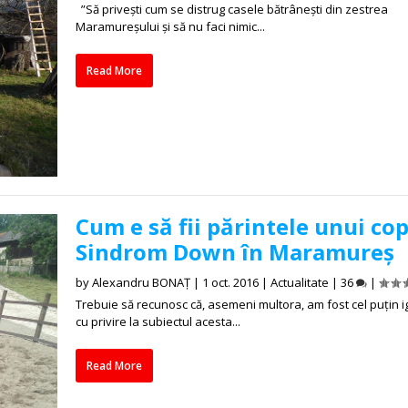
”Să privești cum se distrug casele bătrânești din zestrea
Maramureșului și să nu faci nimic...
Read More
Cum e să fii părintele unui cop
Sindrom Down în Maramureș
by
Alexandru BONAȚ
|
1 oct. 2016
|
Actualitate
|
36
|
Trebuie să recunosc că, asemeni multora, am fost cel puțin 
cu privire la subiectul acesta...
Read More