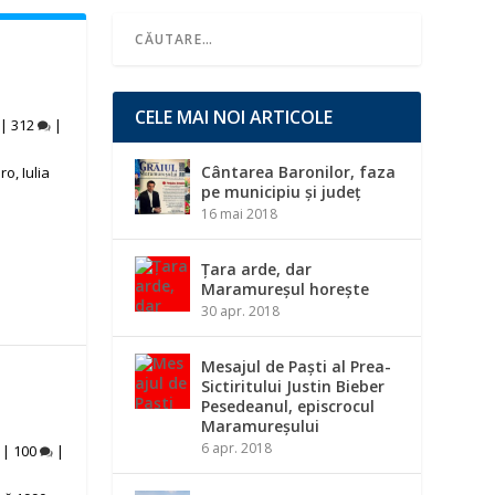
CELE MAI NOI ARTICOLE
|
312
|
Cântarea Baronilor, faza
o, Iulia
pe municipiu și județ
16 mai 2018
Țara arde, dar
Maramureșul horește
30 apr. 2018
Mesajul de Paști al Prea-
Sictiritului Justin Bieber
Pesedeanul, episcrocul
Maramureșului
6 apr. 2018
|
100
|