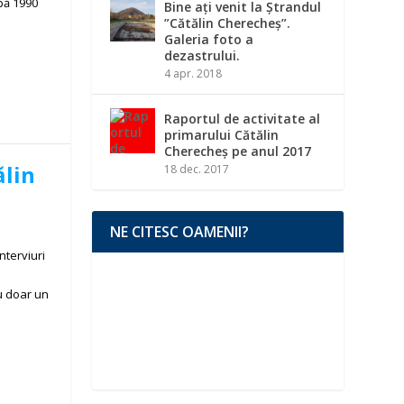
pă 1990
Bine ați venit la Ștrandul
”Cătălin Cherecheș”.
Galeria foto a
dezastrului.
4 apr. 2018
Raportul de activitate al
primarului Cătălin
Cherecheș pe anul 2017
ălin
18 dec. 2017
NE CITESC OAMENII?
nterviuri
u doar un