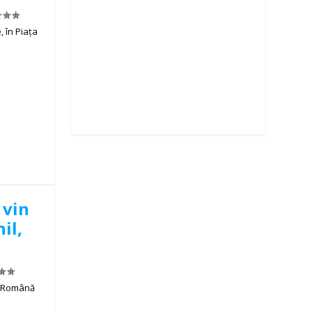
, în Piața
 vin
il,
a Română