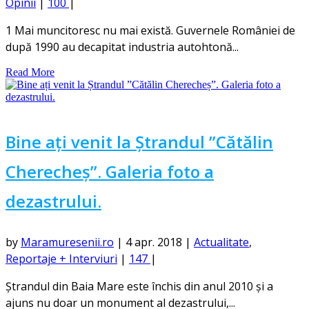
Opinii
|
100
|
1 Mai muncitoresc nu mai există. Guvernele României de
după 1990 au decapitat industria autohtonă...
Read More
Bine ați venit la Ștrandul ”Cătălin
Cherecheș”. Galeria foto a
dezastrului.
by
Maramuresenii.ro
|
4 apr. 2018
|
Actualitate
,
Reportaje + Interviuri
|
147
|
Ștrandul din Baia Mare este închis din anul 2010 și a
ajuns nu doar un monument al dezastrului,...