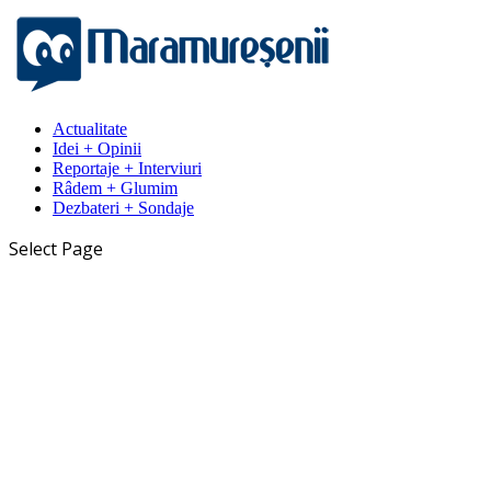
Actualitate
Idei + Opinii
Reportaje + Interviuri
Râdem + Glumim
Dezbateri + Sondaje
Select Page