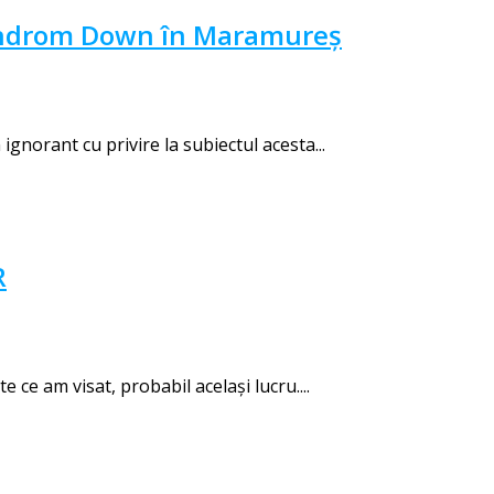
 Sindrom Down în Maramureș
gnorant cu privire la subiectul acesta...
R
ce am visat, probabil același lucru....