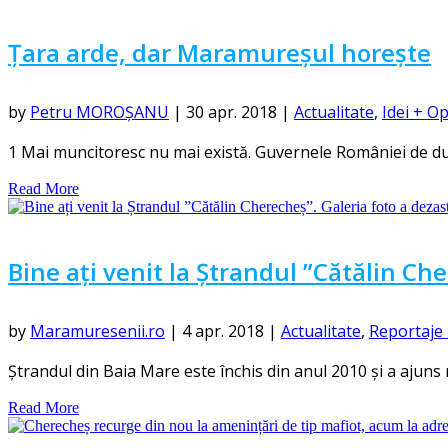
Țara arde, dar Maramureșul horește
by
Petru MOROȘANU
|
30 apr. 2018
|
Actualitate
,
Idei + Op
1 Mai muncitoresc nu mai există. Guvernele României de du
Read More
Bine ați venit la Ștrandul ”Cătălin Che
by
Maramuresenii.ro
|
4 apr. 2018
|
Actualitate
,
Reportaje 
Ștrandul din Baia Mare este închis din anul 2010 și a ajuns
Read More