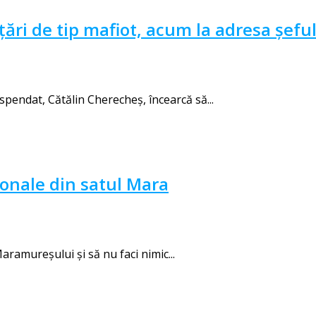
ări de tip mafiot, acum la adresa șef
endat, Cătălin Cherecheş, încearcă să...
ionale din satul Mara
ramureșului și să nu faci nimic...