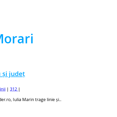
Morari
 și județ
inii
|
312
|
.ro, Iulia Marin trage linie și...