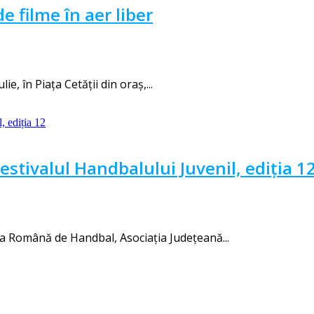
e filme în aer liber
e, în Piața Cetății din oraș,...
Festivalul Handbalului Juvenil, ediția 1
ia Română de Handbal, Asociația Județeană...