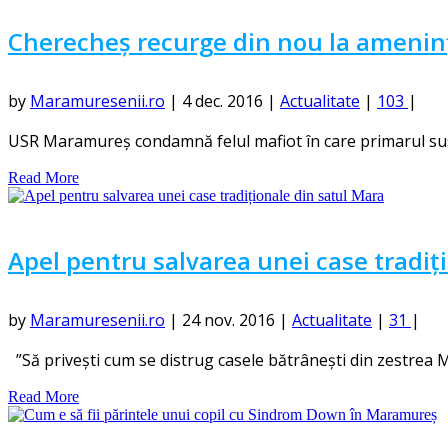
Cherecheș recurge din nou la ameninț
by
Maramuresenii.ro
|
4 dec. 2016
|
Actualitate
|
103
|
USR Maramureş condamnă felul mafiot în care primarul susp
Read More
Apel pentru salvarea unei case tradiț
by
Maramuresenii.ro
|
24 nov. 2016
|
Actualitate
|
31
|
”Să privești cum se distrug casele bătrânești din zestrea Ma
Read More