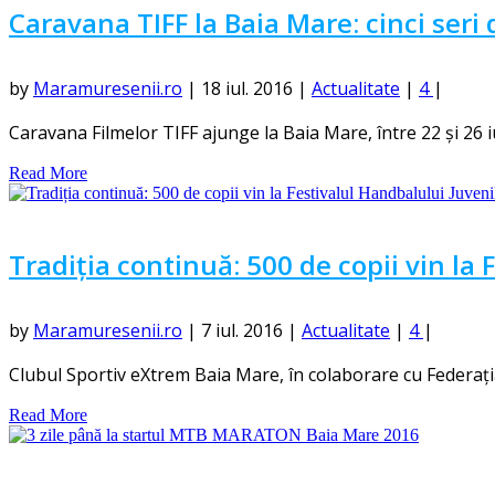
Caravana TIFF la Baia Mare: cinci seri d
by
Maramuresenii.ro
|
18 iul. 2016
|
Actualitate
|
4
|
Caravana Filmelor TIFF ajunge la Baia Mare, între 22 și 26 iuli
Read More
Tradiția continuă: 500 de copii vin la 
by
Maramuresenii.ro
|
7 iul. 2016
|
Actualitate
|
4
|
Clubul Sportiv eXtrem Baia Mare, în colaborare cu Federaț
Read More