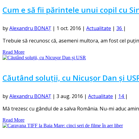
Cum e să fii părintele unui copil cu
by
Alexandru BONAȚ
|
1 oct. 2016
|
Actualitate
|
36
|
Trebuie să recunosc că, asemeni multora, am fost cel puțin i
Read More
Căutând soluții, cu Nicușor Dan și US
by
Alexandru BONAȚ
|
3 aug. 2016
|
Actualitate
|
14
|
Mă trezesc cu gândul de a salva România. Nu-mi aduc aminte 
Read More