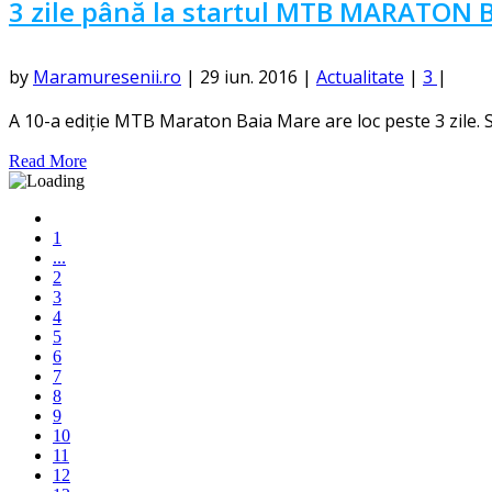
3 zile până la startul MTB MARATON 
by
Maramuresenii.ro
|
29 iun. 2016
|
Actualitate
|
3
|
A 10-a ediție MTB Maraton Baia Mare are loc peste 3 zile. Sta
Read More
1
...
2
3
4
5
6
7
8
9
10
11
12