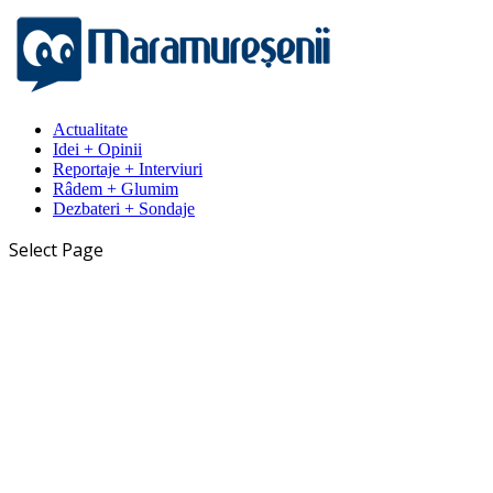
Actualitate
Idei + Opinii
Reportaje + Interviuri
Râdem + Glumim
Dezbateri + Sondaje
Select Page