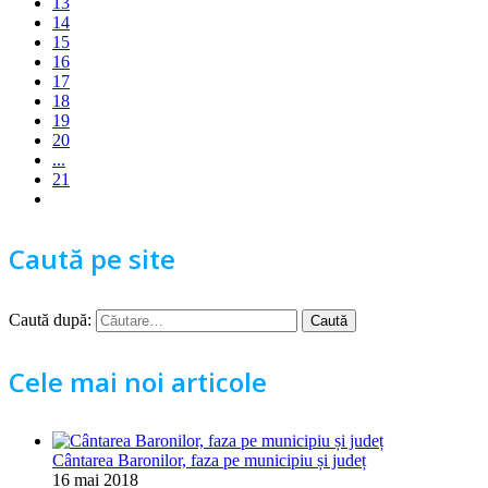
13
14
15
16
17
18
19
20
...
21
Caută pe site
Caută după:
Cele mai noi articole
Cântarea Baronilor, faza pe municipiu și județ
16 mai 2018