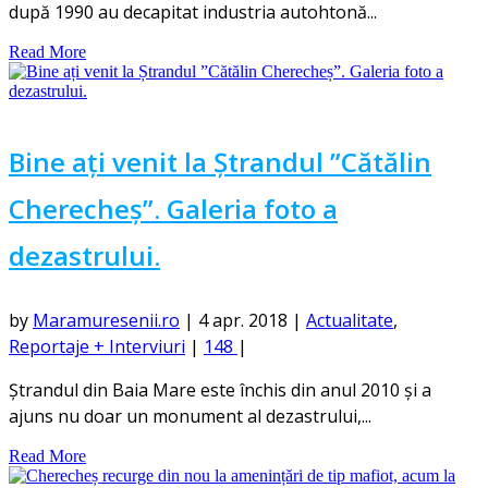
după 1990 au decapitat industria autohtonă...
Read More
Bine ați venit la Ștrandul ”Cătălin
Cherecheș”. Galeria foto a
dezastrului.
by
Maramuresenii.ro
|
4 apr. 2018
|
Actualitate
,
Reportaje + Interviuri
|
148
|
Ștrandul din Baia Mare este închis din anul 2010 și a
ajuns nu doar un monument al dezastrului,...
Read More