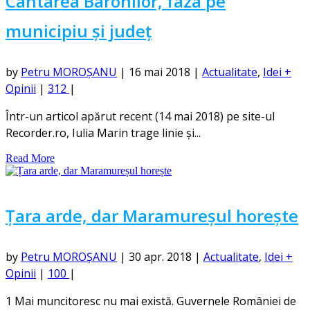
Cântarea Baronilor, faza pe
municipiu și județ
by
Petru MOROȘANU
|
16 mai 2018
|
Actualitate
,
Idei +
Opinii
|
312
|
Într-un articol apărut recent (14 mai 2018) pe site-ul
Recorder.ro, Iulia Marin trage linie și...
Read More
Țara arde, dar Maramureșul horește
by
Petru MOROȘANU
|
30 apr. 2018
|
Actualitate
,
Idei +
Opinii
|
100
|
1 Mai muncitoresc nu mai există. Guvernele României de