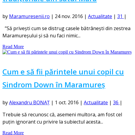
by
Maramuresenii.ro
|
24 nov. 2016
|
Actualitate
|
31
|
”Să privești cum se distrug casele bătrânești din zestrea
Maramureșului și să nu faci nimic...
Read More
Cum e să fii părintele unui copil cu
Sindrom Down în Maramureș
by
Alexandru BONAȚ
|
1 oct. 2016
|
Actualitate
|
36
|
Trebuie să recunosc că, asemeni multora, am fost cel
puțin ignorant cu privire la subiectul acesta...
Read More