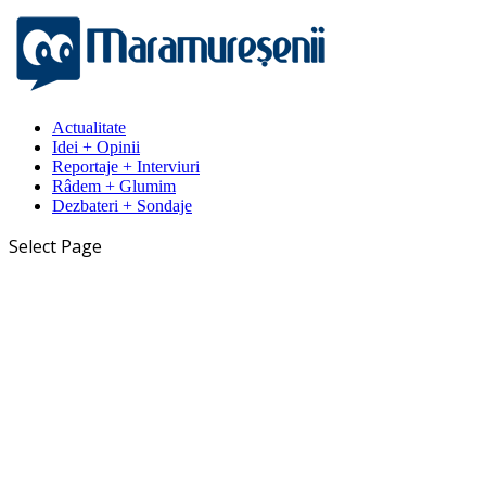
Actualitate
Idei + Opinii
Reportaje + Interviuri
Râdem + Glumim
Dezbateri + Sondaje
Select Page