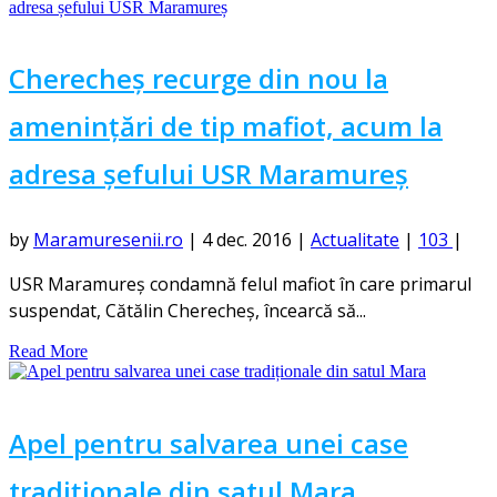
Cherecheș recurge din nou la
amenințări de tip mafiot, acum la
adresa șefului USR Maramureș
by
Maramuresenii.ro
|
4 dec. 2016
|
Actualitate
|
103
|
USR Maramureş condamnă felul mafiot în care primarul
suspendat, Cătălin Cherecheş, încearcă să...
Read More
Apel pentru salvarea unei case
tradiționale din satul Mara