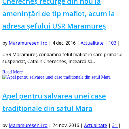
Cherecheș recurge din nou la
amenințări de tip mafiot, acum la
adresa șefului USR Maramureș
by
Maramuresenii.ro
|
4 dec. 2016
|
Actualitate
|
103
|
USR Maramureş condamnă felul mafiot în care primarul
suspendat, Cătălin Cherecheş, încearcă să...
Read More
Apel pentru salvarea unei case
tradiționale din satul Mara
by
Maramuresenii.ro
|
24 nov. 2016
|
Actualitate
|
31
|