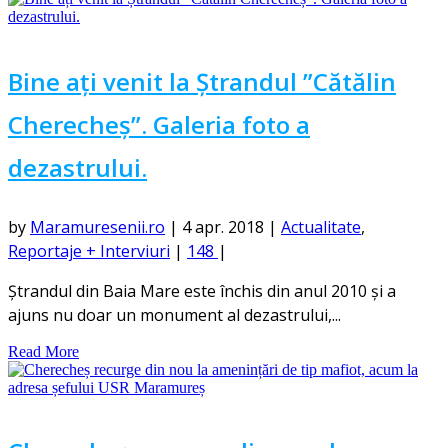
Bine ați venit la Ștrandul ”Cătălin
Cherecheș”. Galeria foto a
dezastrului.
by
Maramuresenii.ro
|
4 apr. 2018
|
Actualitate
,
Reportaje + Interviuri
|
148
|
Ștrandul din Baia Mare este închis din anul 2010 și a
ajuns nu doar un monument al dezastrului,...
Read More