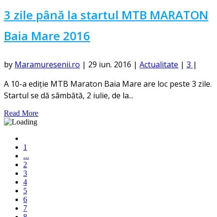
3 zile până la startul MTB MARATON
Baia Mare 2016
by
Maramuresenii.ro
|
29 iun. 2016
|
Actualitate
|
3
|
A 10-a ediție MTB Maraton Baia Mare are loc peste 3 zile.
Startul se dă sâmbătă, 2 iulie, de la...
Read More
1
...
2
3
4
5
6
7
8