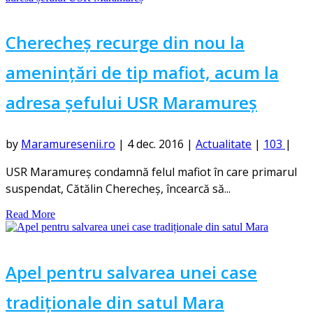
Cherecheș recurge din nou la
amenințări de tip mafiot, acum la
adresa șefului USR Maramureș
by
Maramuresenii.ro
|
4 dec. 2016
|
Actualitate
|
103
|
USR Maramureş condamnă felul mafiot în care primarul
suspendat, Cătălin Cherecheş, încearcă să...
Read More
Apel pentru salvarea unei case
tradiționale din satul Mara