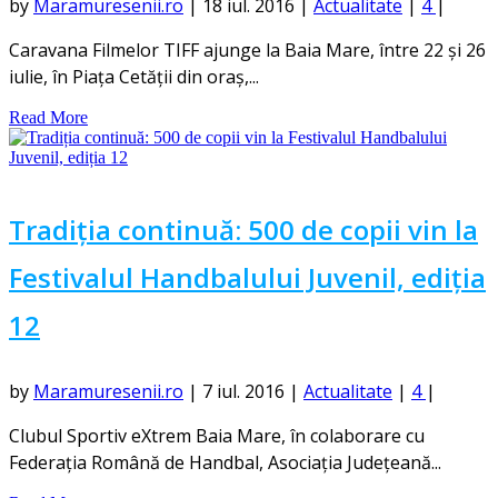
by
Maramuresenii.ro
|
18 iul. 2016
|
Actualitate
|
4
|
Caravana Filmelor TIFF ajunge la Baia Mare, între 22 și 26
iulie, în Piața Cetății din oraș,...
Read More
Tradiția continuă: 500 de copii vin la
Festivalul Handbalului Juvenil, ediția
12
by
Maramuresenii.ro
|
7 iul. 2016
|
Actualitate
|
4
|
Clubul Sportiv eXtrem Baia Mare, în colaborare cu
Federația Română de Handbal, Asociația Județeană...