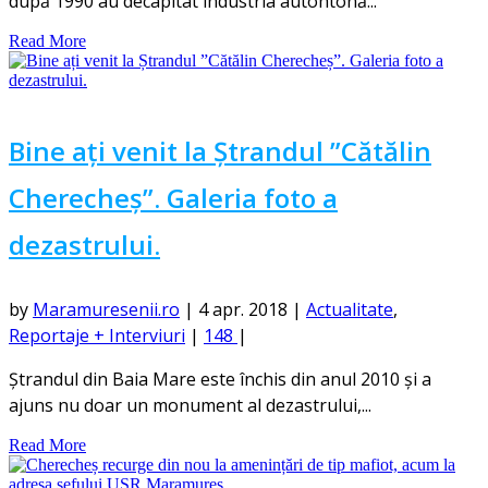
după 1990 au decapitat industria autohtonă...
Read More
Bine ați venit la Ștrandul ”Cătălin
Cherecheș”. Galeria foto a
dezastrului.
by
Maramuresenii.ro
|
4 apr. 2018
|
Actualitate
,
Reportaje + Interviuri
|
148
|
Ștrandul din Baia Mare este închis din anul 2010 și a
ajuns nu doar un monument al dezastrului,...
Read More