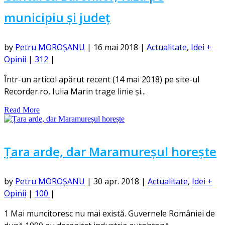
municipiu și județ
by
Petru MOROȘANU
|
16 mai 2018
|
Actualitate
,
Idei +
Opinii
|
312
|
Într-un articol apărut recent (14 mai 2018) pe site-ul
Recorder.ro, Iulia Marin trage linie și...
Read More
Țara arde, dar Maramureșul horește
by
Petru MOROȘANU
|
30 apr. 2018
|
Actualitate
,
Idei +
Opinii
|
100
|
1 Mai muncitoresc nu mai există. Guvernele României de