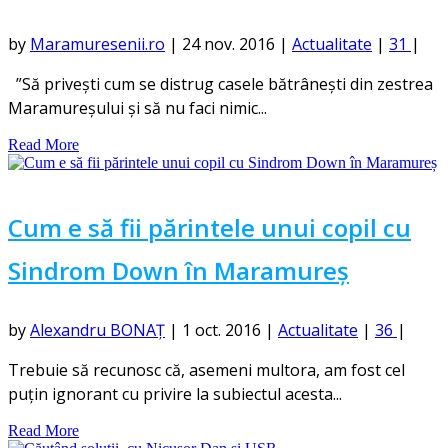
by
Maramuresenii.ro
|
24 nov. 2016
|
Actualitate
|
31
|
”Să privești cum se distrug casele bătrânești din zestrea
Maramureșului și să nu faci nimic...
Read More
Cum e să fii părintele unui copil cu
Sindrom Down în Maramureș
by
Alexandru BONAȚ
|
1 oct. 2016
|
Actualitate
|
36
|
Trebuie să recunosc că, asemeni multora, am fost cel
puțin ignorant cu privire la subiectul acesta...
Read More