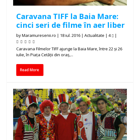
Caravana TIFF la Baia Mare:
cinci seri de filme în aer liber
by
Maramuresenii.ro
|
18 iul. 2016
|
Actualitate
|
4
|
Caravana Filmelor TIFF ajunge la Baia Mare, între 22 și 26
iulie, în Piața Cetății din oraș,...
Read More