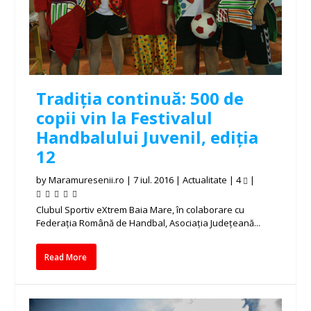
Tradiția continuă: 500 de
copii vin la Festivalul
Handbalului Juvenil, ediția
12
by
Maramuresenii.ro
|
7 iul. 2016
|
Actualitate
|
4
|
Clubul Sportiv eXtrem Baia Mare, în colaborare cu
Federația Română de Handbal, Asociația Județeană...
Read More