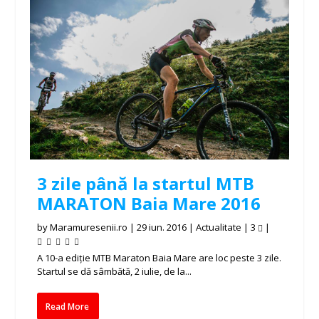
3 zile până la startul MTB
MARATON Baia Mare 2016
by
Maramuresenii.ro
|
29 iun. 2016
|
Actualitate
|
3
|
A 10-a ediție MTB Maraton Baia Mare are loc peste 3 zile.
Startul se dă sâmbătă, 2 iulie, de la...
Read More