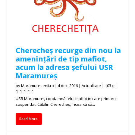
Cherecheș recurge din nou la
amenințări de tip mafiot,
acum la adresa șefului USR
Maramureș
by
Maramuresenii.ro
|
4 dec. 2016
|
Actualitate
|
103
|
USR Maramureş condamnă felul mafiot în care primarul
suspendat, Cătălin Cherecheş, încearcă să...
Read More