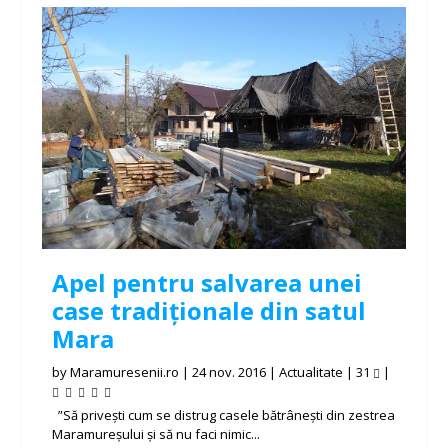
Apel pentru salvarea unei
case tradiționale din satul
Mara
by
Maramuresenii.ro
|
24 nov. 2016
|
Actualitate
|
31
|
”Să privești cum se distrug casele bătrânești din zestrea
Maramureșului și să nu faci nimic...