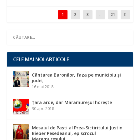
1
2
3
...
21
CELE MAI NOI ARTICOLE
Cântarea Baronilor, faza pe municipiu și
județ
16 mai 2018
Țara arde, dar Maramureșul horește
30 apr. 2018
Mesajul de Paști al Prea-Sictiritului Justin
Bieber Pesedeanul, episcrocul
Maramureșului