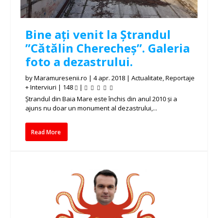
Bine ați venit la Ștrandul
”Cătălin Cherecheș”. Galeria
foto a dezastrului.
by
Maramuresenii.ro
|
4 apr. 2018
|
Actualitate
,
Reportaje
+ Interviuri
|
148
|
Ștrandul din Baia Mare este închis din anul 2010 și a
ajuns nu doar un monument al dezastrului,...
Read More