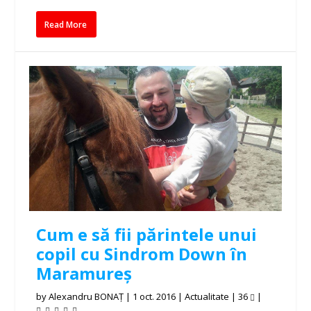
Read More
Cum e să fii părintele unui
copil cu Sindrom Down în
Maramureș
by
Alexandru BONAȚ
|
1 oct. 2016
|
Actualitate
|
36
|