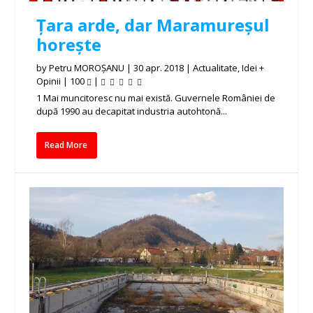
Țara arde, dar Maramureșul
horește
by
Petru MOROȘANU
|
30 apr. 2018
|
Actualitate
,
Idei +
Opinii
|
100
|
1 Mai muncitoresc nu mai există. Guvernele României de
după 1990 au decapitat industria autohtonă...
Read More