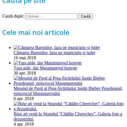
Caută pe site
Caută după:
Cele mai noi articole
Cântarea Baronilor, faza pe municipiu și județ
16 mai 2018
Țara arde, dar Maramureșul horește
30 apr. 2018
Mesajul de Paști al Prea-Sictiritului Justin Bieber Pesedeanul,
episcrocul Maramureșului
6 apr. 2018
Bine ați venit la Ștrandul ”Cătălin Cherecheș”. Galeria foto a
dezastrului.
4 apr. 2018