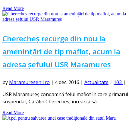
Read More
Cherecheș recurge din nou la
amenințări de tip mafiot, acum la
adresa șefului USR Maramureș
by
Maramuresenii.ro
|
4 dec. 2016
|
Actualitate
|
103
|
USR Maramureş condamnă felul mafiot în care primarul
suspendat, Cătălin Cherecheş, încearcă să...
Read More