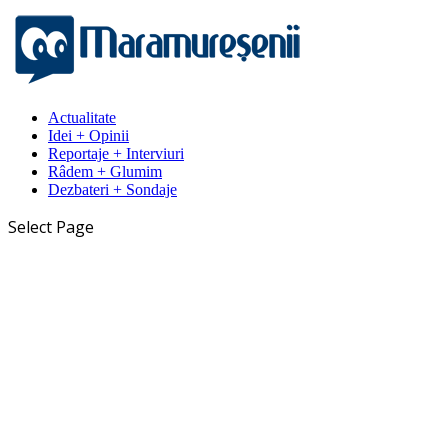
Actualitate
Idei + Opinii
Reportaje + Interviuri
Râdem + Glumim
Dezbateri + Sondaje
Select Page