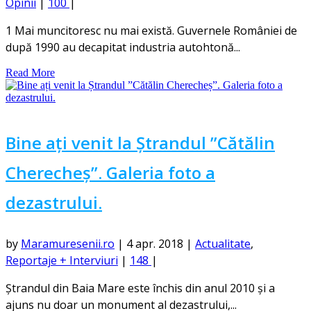
Opinii
|
100
|
1 Mai muncitoresc nu mai există. Guvernele României de
după 1990 au decapitat industria autohtonă...
Read More
Bine ați venit la Ștrandul ”Cătălin
Cherecheș”. Galeria foto a
dezastrului.
by
Maramuresenii.ro
|
4 apr. 2018
|
Actualitate
,
Reportaje + Interviuri
|
148
|
Ștrandul din Baia Mare este închis din anul 2010 și a
ajuns nu doar un monument al dezastrului,...