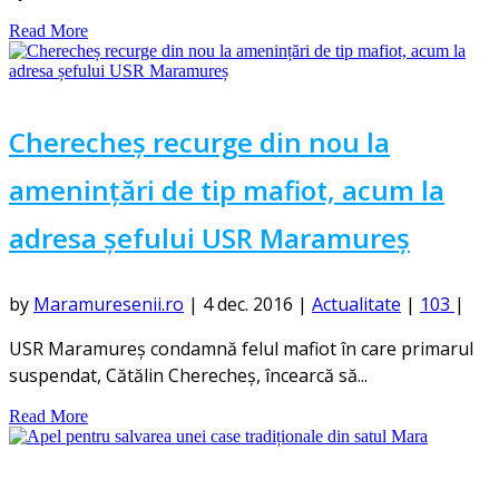
Read More
Cherecheș recurge din nou la
amenințări de tip mafiot, acum la
adresa șefului USR Maramureș
by
Maramuresenii.ro
|
4 dec. 2016
|
Actualitate
|
103
|
USR Maramureş condamnă felul mafiot în care primarul
suspendat, Cătălin Cherecheş, încearcă să...
Read More