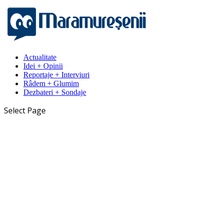
Actualitate
Idei + Opinii
Reportaje + Interviuri
Râdem + Glumim
Dezbateri + Sondaje
Select Page