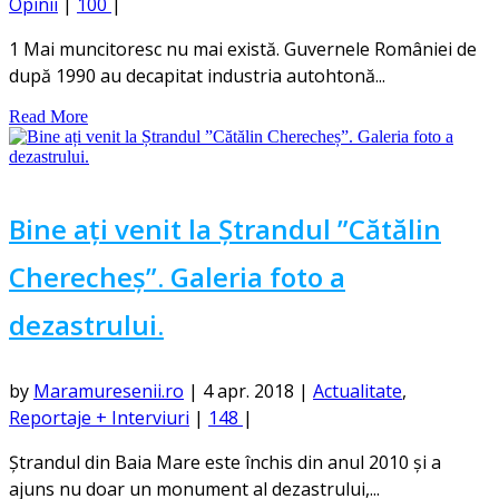
Opinii
|
100
|
1 Mai muncitoresc nu mai există. Guvernele României de
după 1990 au decapitat industria autohtonă...
Read More
Bine ați venit la Ștrandul ”Cătălin
Cherecheș”. Galeria foto a
dezastrului.
by
Maramuresenii.ro
|
4 apr. 2018
|
Actualitate
,
Reportaje + Interviuri
|
148
|
Ștrandul din Baia Mare este închis din anul 2010 și a
ajuns nu doar un monument al dezastrului,...