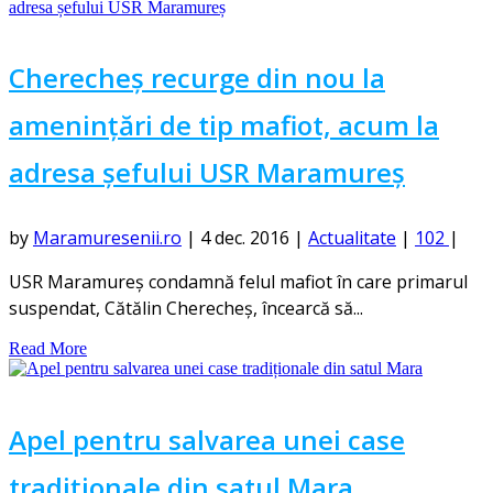
Cherecheș recurge din nou la
amenințări de tip mafiot, acum la
adresa șefului USR Maramureș
by
Maramuresenii.ro
|
4 dec. 2016
|
Actualitate
|
102
|
USR Maramureş condamnă felul mafiot în care primarul
suspendat, Cătălin Cherecheş, încearcă să...
Read More
Apel pentru salvarea unei case
tradiționale din satul Mara