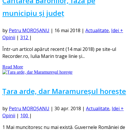
Cântarea Baronilor, faza pe
municipiu și județ
by
Petru MOROȘANU
|
16 mai 2018
|
Actualitate
,
Idei +
Opinii
|
312
|
Într-un articol apărut recent (14 mai 2018) pe site-ul
Recorder.ro, Iulia Marin trage linie și...
Read More
Țara arde, dar Maramureșul horește
by
Petru MOROȘANU
|
30 apr. 2018
|
Actualitate
,
Idei +
Opinii
|
100
|
1 Mai muncitoresc nu mai există. Guvernele României de