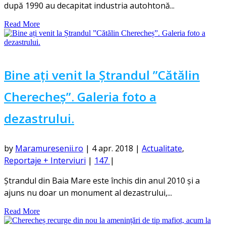
după 1990 au decapitat industria autohtonă...
Read More
Bine ați venit la Ștrandul ”Cătălin
Cherecheș”. Galeria foto a
dezastrului.
by
Maramuresenii.ro
|
4 apr. 2018
|
Actualitate
,
Reportaje + Interviuri
|
147
|
Ștrandul din Baia Mare este închis din anul 2010 și a
ajuns nu doar un monument al dezastrului,...
Read More