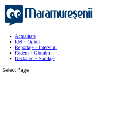
Actualitate
Idei + Opinii
Reportaje + Interviuri
Râdem + Glumim
Dezbateri + Sondaje
Select Page