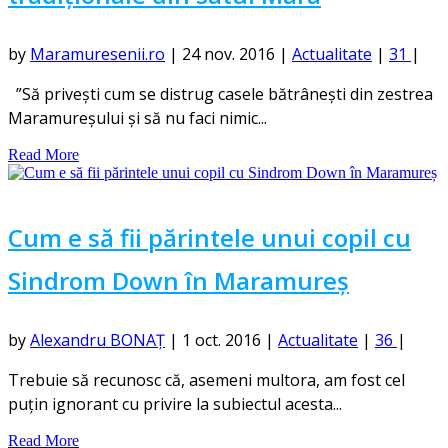
by
Maramuresenii.ro
|
24 nov. 2016
|
Actualitate
|
31
|
”Să privești cum se distrug casele bătrânești din zestrea
Maramureșului și să nu faci nimic...
Read More
Cum e să fii părintele unui copil cu
Sindrom Down în Maramureș
by
Alexandru BONAȚ
|
1 oct. 2016
|
Actualitate
|
36
|
Trebuie să recunosc că, asemeni multora, am fost cel
puțin ignorant cu privire la subiectul acesta...
Read More