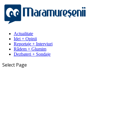
Actualitate
Idei + Opinii
Reportaje + Interviuri
Râdem + Glumim
Dezbateri + Sondaje
Select Page