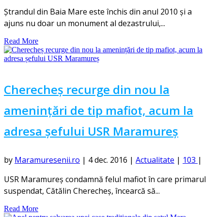
Ștrandul din Baia Mare este închis din anul 2010 și a
ajuns nu doar un monument al dezastrului,...
Read More
Cherecheș recurge din nou la
amenințări de tip mafiot, acum la
adresa șefului USR Maramureș
by
Maramuresenii.ro
|
4 dec. 2016
|
Actualitate
|
103
|
USR Maramureş condamnă felul mafiot în care primarul
suspendat, Cătălin Cherecheş, încearcă să...
Read More