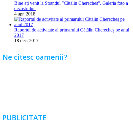
Bine ați venit la Ștrandul ”Cătălin Cherecheș”. Galeria foto a
dezastrului.
4 apr. 2018
Raportul de activitate al primarului Cătălin Cherecheș pe anul
2017
18 dec. 2017
Ne citesc oamenii?
PUBLICITATE