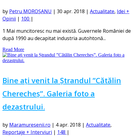
by
Petru MOROȘANU
|
30 apr. 2018
|
Actualitate
,
Idei +
Opinii
|
100
|
1 Mai muncitoresc nu mai există. Guvernele României de
după 1990 au decapitat industria autohtonă...
Read More
Bine ați venit la Ștrandul ”Cătălin
Cherecheș”. Galeria foto a
dezastrului.
by
Maramuresenii.ro
|
4 apr. 2018
|
Actualitate
,
Reportaje + Interviuri
|
148
|