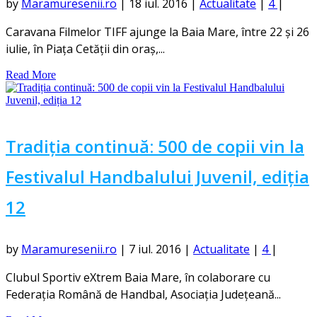
by
Maramuresenii.ro
|
18 iul. 2016
|
Actualitate
|
4
|
Caravana Filmelor TIFF ajunge la Baia Mare, între 22 și 26
iulie, în Piața Cetății din oraș,...
Read More
Tradiția continuă: 500 de copii vin la
Festivalul Handbalului Juvenil, ediția
12
by
Maramuresenii.ro
|
7 iul. 2016
|
Actualitate
|
4
|
Clubul Sportiv eXtrem Baia Mare, în colaborare cu
Federația Română de Handbal, Asociația Județeană...