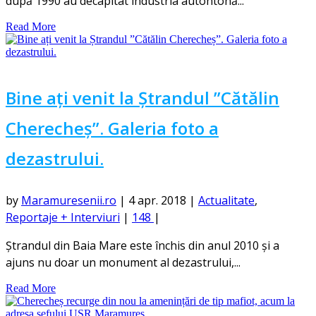
după 1990 au decapitat industria autohtonă...
Read More
Bine ați venit la Ștrandul ”Cătălin
Cherecheș”. Galeria foto a
dezastrului.
by
Maramuresenii.ro
|
4 apr. 2018
|
Actualitate
,
Reportaje + Interviuri
|
148
|
Ștrandul din Baia Mare este închis din anul 2010 și a
ajuns nu doar un monument al dezastrului,...
Read More