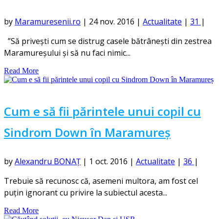
by
Maramuresenii.ro
|
24 nov. 2016
|
Actualitate
|
31
|
”Să privești cum se distrug casele bătrânești din zestrea
Maramureșului și să nu faci nimic...
Read More
Cum e să fii părintele unui copil cu
Sindrom Down în Maramureș
by
Alexandru BONAȚ
|
1 oct. 2016
|
Actualitate
|
36
|
Trebuie să recunosc că, asemeni multora, am fost cel
puțin ignorant cu privire la subiectul acesta...
Read More