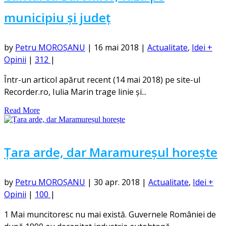
municipiu și județ
by
Petru MOROȘANU
|
16 mai 2018
|
Actualitate
,
Idei +
Opinii
|
312
|
Într-un articol apărut recent (14 mai 2018) pe site-ul
Recorder.ro, Iulia Marin trage linie și...
Read More
Țara arde, dar Maramureșul horește
by
Petru MOROȘANU
|
30 apr. 2018
|
Actualitate
,
Idei +
Opinii
|
100
|
1 Mai muncitoresc nu mai există. Guvernele României de