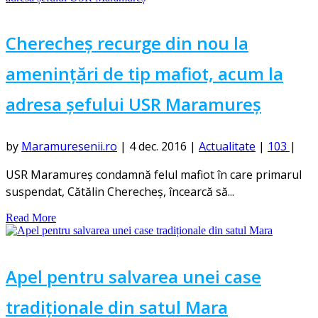
Cherecheș recurge din nou la
amenințări de tip mafiot, acum la
adresa șefului USR Maramureș
by
Maramuresenii.ro
|
4 dec. 2016
|
Actualitate
|
103
|
USR Maramureş condamnă felul mafiot în care primarul
suspendat, Cătălin Cherecheş, încearcă să...
Read More
Apel pentru salvarea unei case
tradiționale din satul Mara