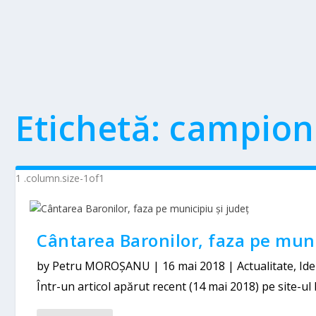
Etichetă:
campion
Cântarea Baronilor, faza pe muni
by
Petru MOROȘANU
|
16 mai 2018
|
Actualitate
,
Ide
Într-un articol apărut recent (14 mai 2018) pe site-ul R