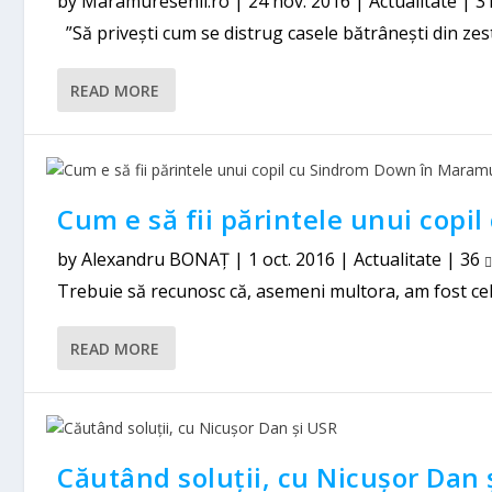
by
Maramuresenii.ro
|
24 nov. 2016
|
Actualitate
|
3
”Să privești cum se distrug casele bătrânești din zest
READ MORE
Cum e să fii părintele unui cop
by
Alexandru BONAȚ
|
1 oct. 2016
|
Actualitate
|
36
Trebuie să recunosc că, asemeni multora, am fost cel p
READ MORE
Căutând soluții, cu Nicușor Dan 