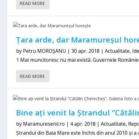
READ MORE
Țara arde, dar Maramureșul hor
by
Petru MOROȘANU
|
30 apr. 2018
|
Actualitate
,
Ide
1 Mai muncitoresc nu mai există. Guvernele României
READ MORE
Bine ați venit la Ștrandul ”Cătăl
by
Maramuresenii.ro
|
4 apr. 2018
|
Actualitate
,
Repo
Ștrandul din Baia Mare este închis din anul 2010 și a