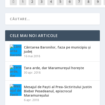
1
2
3
4
5
6
7
8
9
CELE MAI NOI ARTICOLE
Cântarea Baronilor, faza pe municipiu și
județ
16 mai 2018
Țara arde, dar Maramureșul horește
30 apr. 2018
Mesajul de Paști al Prea-Sictiritului Justin
Bieber Pesedeanul, episcrocul
Maramureșului
6 apr. 2018