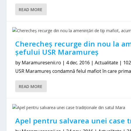
READ MORE
Cherecheș recurge din nou la am
șefului USR Maramureș
by
Maramuresenii.ro
|
4 dec. 2016
|
Actualitate
|
10
USR Maramureş condamnă felul mafiot în care primaru
READ MORE
Apel pentru salvarea unei case t