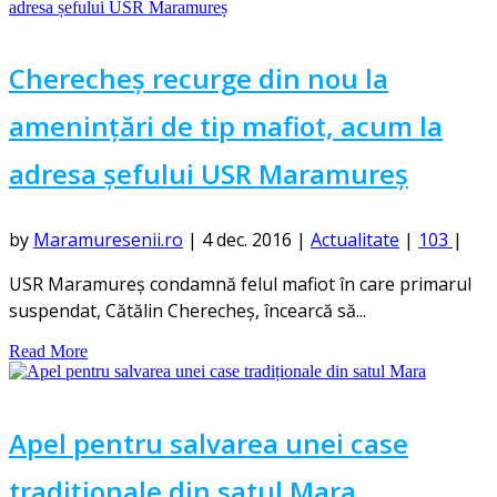
Cherecheș recurge din nou la
amenințări de tip mafiot, acum la
adresa șefului USR Maramureș
by
Maramuresenii.ro
|
4 dec. 2016
|
Actualitate
|
103
|
USR Maramureş condamnă felul mafiot în care primarul
suspendat, Cătălin Cherecheş, încearcă să...
Read More
Apel pentru salvarea unei case
tradiționale din satul Mara