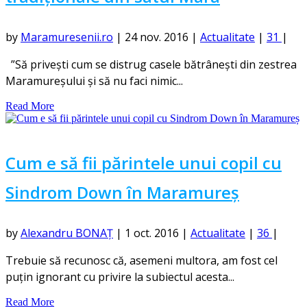
by
Maramuresenii.ro
|
24 nov. 2016
|
Actualitate
|
31
|
”Să privești cum se distrug casele bătrânești din zestrea
Maramureșului și să nu faci nimic...
Read More
Cum e să fii părintele unui copil cu
Sindrom Down în Maramureș
by
Alexandru BONAȚ
|
1 oct. 2016
|
Actualitate
|
36
|
Trebuie să recunosc că, asemeni multora, am fost cel
puțin ignorant cu privire la subiectul acesta...
Read More