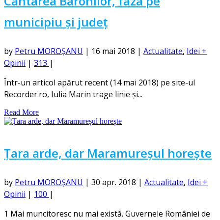
Cântarea Baronilor, faza pe
municipiu și județ
by
Petru MOROȘANU
|
16 mai 2018
|
Actualitate
,
Idei +
Opinii
|
313
|
Într-un articol apărut recent (14 mai 2018) pe site-ul
Recorder.ro, Iulia Marin trage linie și...
Read More
Țara arde, dar Maramureșul horește
by
Petru MOROȘANU
|
30 apr. 2018
|
Actualitate
,
Idei +
Opinii
|
100
|
1 Mai muncitoresc nu mai există. Guvernele României de