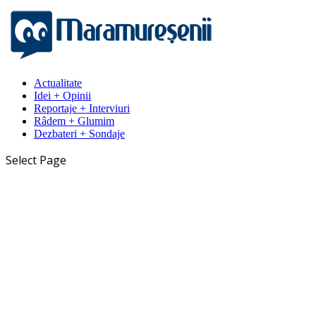
Actualitate
Idei + Opinii
Reportaje + Interviuri
Râdem + Glumim
Dezbateri + Sondaje
Select Page