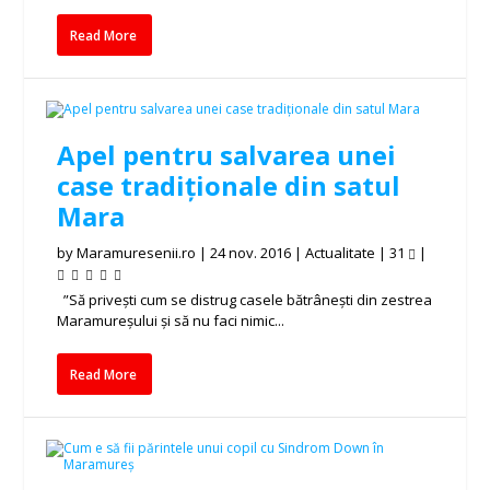
Read More
Apel pentru salvarea unei
case tradiționale din satul
Mara
by
Maramuresenii.ro
|
24 nov. 2016
|
Actualitate
|
31
|
”Să privești cum se distrug casele bătrânești din zestrea
Maramureșului și să nu faci nimic...
Read More