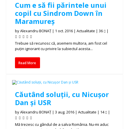
Cum e să fii părintele unui
copil cu Sindrom Down în
Maramureș
by
Alexandru BONAȚ
|
1 oct. 2016
|
Actualitate
|
36
|
Trebuie să recunosc că, asemeni multora, am fost cel
puțin ignorant cu privire la subiectul acesta...
Read More
Căutând soluții, cu Nicușor
Dan și USR
by
Alexandru BONAȚ
|
3 aug. 2016
|
Actualitate
|
14
|
Mă trezesc cu gândul de a salva România. Nu-mi aduc