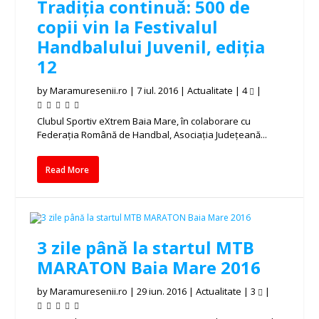
Tradiția continuă: 500 de
copii vin la Festivalul
Handbalului Juvenil, ediția
12
by
Maramuresenii.ro
|
7 iul. 2016
|
Actualitate
|
4
|
Clubul Sportiv eXtrem Baia Mare, în colaborare cu
Federația Română de Handbal, Asociația Județeană...
Read More
3 zile până la startul MTB
MARATON Baia Mare 2016
by
Maramuresenii.ro
|
29 iun. 2016
|
Actualitate
|
3
|