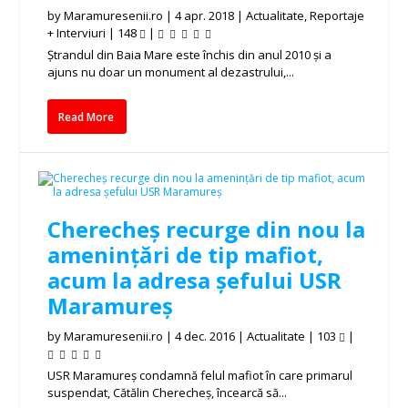
by
Maramuresenii.ro
|
4 apr. 2018
|
Actualitate
,
Reportaje
+ Interviuri
|
148
|
Ștrandul din Baia Mare este închis din anul 2010 și a
ajuns nu doar un monument al dezastrului,...
Read More
Cherecheș recurge din nou la
amenințări de tip mafiot,
acum la adresa șefului USR
Maramureș
by
Maramuresenii.ro
|
4 dec. 2016
|
Actualitate
|
103
|
USR Maramureş condamnă felul mafiot în care primarul
suspendat, Cătălin Cherecheş, încearcă să...