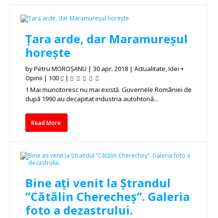
Țara arde, dar Maramureșul
horește
by
Petru MOROȘANU
|
30 apr. 2018
|
Actualitate
,
Idei +
Opinii
|
100
|
1 Mai muncitoresc nu mai există. Guvernele României de
după 1990 au decapitat industria autohtonă...
Read More
Bine ați venit la Ștrandul
”Cătălin Cherecheș”. Galeria
foto a dezastrului.