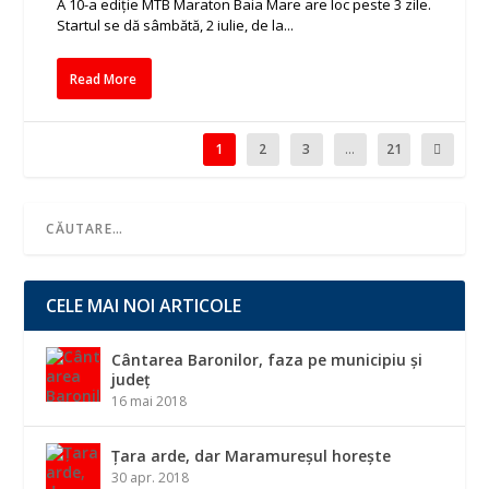
A 10-a ediție MTB Maraton Baia Mare are loc peste 3 zile.
Startul se dă sâmbătă, 2 iulie, de la...
Read More
1
2
3
...
21
CELE MAI NOI ARTICOLE
Cântarea Baronilor, faza pe municipiu și
județ
16 mai 2018
Țara arde, dar Maramureșul horește
30 apr. 2018