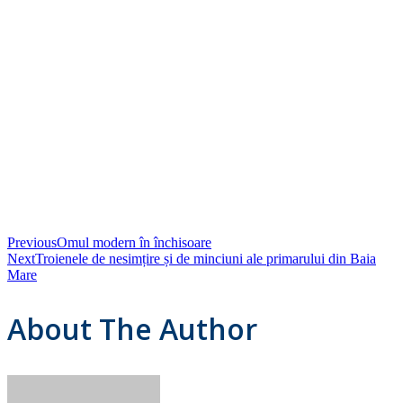
Previous
Omul modern în închisoare
Next
Troienele de nesimțire și de minciuni ale primarului din Baia
Mare
About The Author