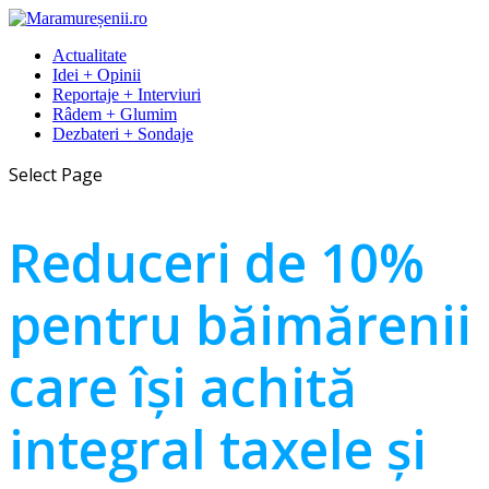
Actualitate
Idei + Opinii
Reportaje + Interviuri
Râdem + Glumim
Dezbateri + Sondaje
Select Page
Reduceri de 10%
pentru băimărenii
care își achită
integral taxele și