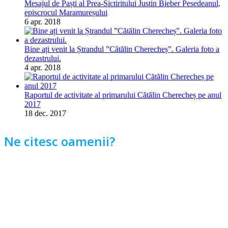
Mesajul de Paști al Prea-Sictiritului Justin Bieber Pesedeanul,
episcrocul Maramureșului
6 apr. 2018
Bine ați venit la Ștrandul ”Cătălin Cherecheș”. Galeria foto a
dezastrului.
4 apr. 2018
Raportul de activitate al primarului Cătălin Cherecheș pe anul
2017
18 dec. 2017
Ne citesc oamenii?