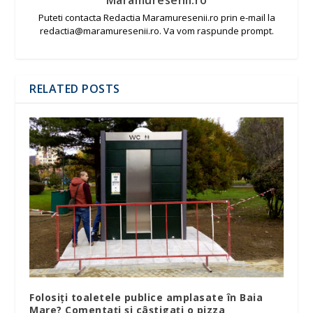
Maramuresenii.ro
Puteti contacta Redactia Maramuresenii.ro prin e-mail la
redactia@maramuresenii.ro. Va vom raspunde prompt.
RELATED POSTS
Folosiți toaletele publice amplasate în Baia
Mare? Comentați și câștigați o pizza