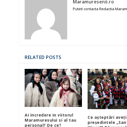
Maramuresenii.ro
Puteti contacta Redactia Maram
RELATED POSTS
Ai incredere in viitorul
Ce așteptări aveți
Maramuresului si al tau
președintele „San
personal? De ce?