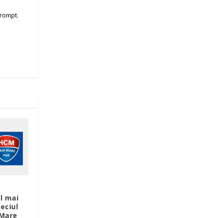
prompt.
l mai
eciul
 Mare