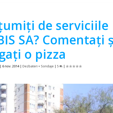
umiți de serviciile
BIS SA? Comentați ş
gați o pizza
|
6 nov. 2014
|
Dezbateri + Sondaje
|
5
|