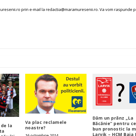
uresenii.ro prin e-mail la redactia@maramuresenii.ro. Va vom raspunde 
Dăm un prânz „La
Va plac reclamele
Băcănie” pentru ce
 de la
noastre?
bun pronostic la m
ta
Larvik – HCM Baia
16 octombrie 2014