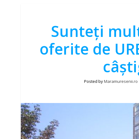
Sunteți mulț
oferite de UR
câşti
Posted by
Maramuresenii.ro