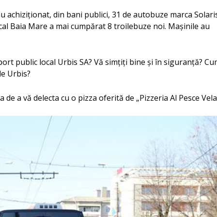
e au achiziţionat, din bani publici, 31 de autobuze marca Solari
cal Baia Mare a mai cumpărat 8 troilebuze noi. Maşinile au
port public local Urbis SA? Vă simţiţi bine şi în siguranţă? C
de Urbis?
a de a vă delecta cu o pizza oferită de „Pizzeria Al Pesce Vela