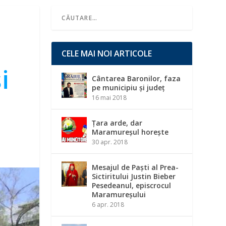
CELE MAI NOI ARTICOLE
i
Cântarea Baronilor, faza
pe municipiu și județ
16 mai 2018
Țara arde, dar
Maramureșul horește
30 apr. 2018
Mesajul de Paști al Prea-
Sictiritului Justin Bieber
Pesedeanul, episcrocul
Maramureșului
6 apr. 2018