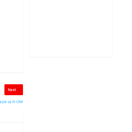
Next
ește să fii OM!