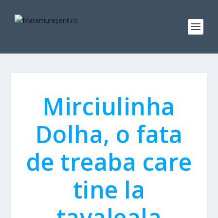
Mirciulinha
Dolha, o fata
de treaba care
tine la
tavaleala