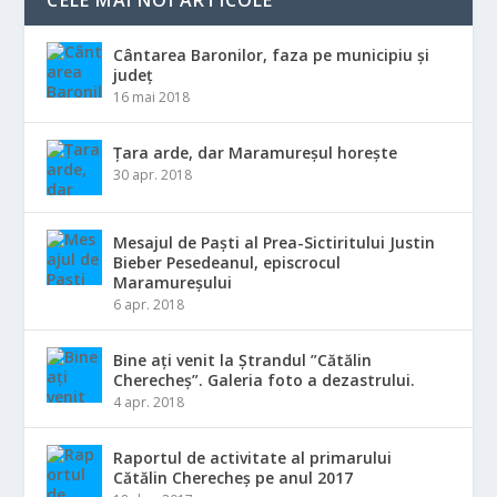
CELE MAI NOI ARTICOLE
Cântarea Baronilor, faza pe municipiu și
județ
16 mai 2018
Țara arde, dar Maramureșul horește
30 apr. 2018
Mesajul de Paști al Prea-Sictiritului Justin
Bieber Pesedeanul, episcrocul
Maramureșului
6 apr. 2018
Bine ați venit la Ștrandul ”Cătălin
Cherecheș”. Galeria foto a dezastrului.
4 apr. 2018
Raportul de activitate al primarului
Cătălin Cherecheș pe anul 2017